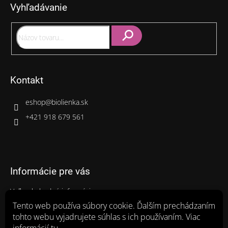
Vyhľadávanie
ä
t
i
e
Hľadať
Kontakt
eshop
@
biolienka.sk
+421 918 679 561
Informácie pre vás
Veľkoobchodné informácie
Gastro balenia
Tento web používa súbory cookie. Ďalším prechádzaním
tohto webu vyjadrujete súhlas s ich používaním. Viac
Ako nakupovať