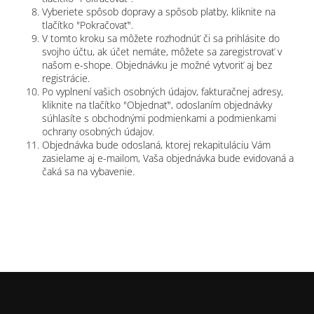
Vyberiete spôsob dopravy a spôsob platby, kliknite na
tlačítko "Pokračovať".
V tomto kroku sa môžete rozhodnúť či sa prihlásite do
svojho účtu, ak účet nemáte, môžete sa zaregistrovať v
našom e-shope. Objednávku je možné vytvoriť aj bez
registrácie.
Po vyplnení vašich osobných údajov, fakturačnej adresy,
kliknite na tlačítko "Objednať", odoslaním objednávky
súhlasíte s obchodnými podmienkami a podmienkami
ochrany osobných údajov.
Objednávka bude odoslaná, ktorej rekapituláciu Vám
zasielame aj e-mailom, Vaša objednávka bude evidovaná a
čaká sa na vybavenie.
Z
á
p