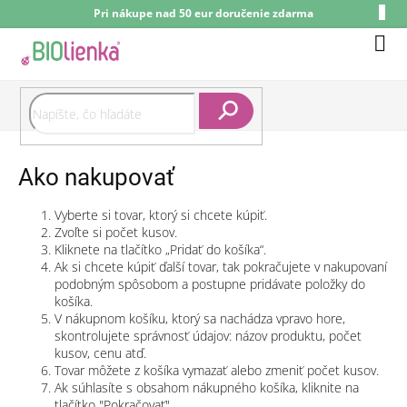
Prejsť
Pri nákupe nad 50 eur doručenie zdarma
na
obsah
Nák
koší
Hľadať
Ako nakupovať
Vyberte si tovar, ktorý si chcete kúpiť.
Zvoľte si počet kusov.
Kliknete na tlačítko „Pridať do košíka“.
Ak si chcete kúpiť ďalší tovar, tak pokračujete v nakupovaní
podobným spôsobom a postupne pridávate položky do
košíka.
V nákupnom košíku, ktorý sa nachádza vpravo hore,
skontrolujete správnosť údajov: názov produktu, počet
kusov, cenu atď.
Tovar môžete z košíka vymazať alebo zmeniť počet kusov.
Ak súhlasíte s obsahom nákupného košíka, kliknite na
tlačítko "Pokračovať".