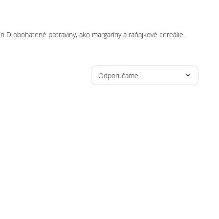
mín D obohatené potraviny, ako margaríny a raňajkové cereálie.
R
a
Odporúčame
d
Najlacnejšie
e
n
Najdrahšie
i
e
Najpredávanejšie
p
r
Abecedne
o
d
u
k
t
o