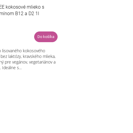
E kokosové mlieko s
amínom B12 a D2 1l
Do košíka
o lisovaného kokosového
 bez laktózy, kravského mlieka,
ný pre vegánov, vegetariánov a
Ideálne s...
O
v
l
á
d
a
c
i
e