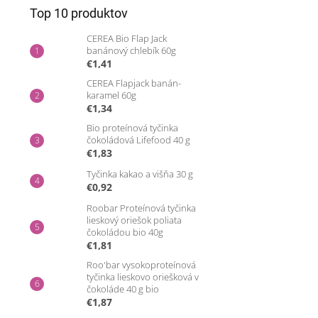
Top 10 produktov
CEREA Bio Flap Jack
banánový chlebík 60g
€1,41
CEREA Flapjack banán-
karamel 60g
€1,34
Bio proteínová tyčinka
čokoládová Lifefood 40 g
€1,83
Tyčinka kakao a višňa 30 g
€0,92
Roobar Proteínová tyčinka
lieskový oriešok poliata
čokoládou bio 40g
€1,81
Roo'bar vysokoproteínová
tyčinka lieskovo oriešková v
čokoláde 40 g bio
€1,87