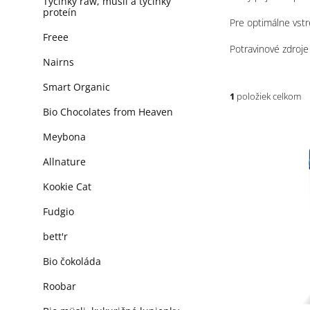
Tyčinky raw, müsli a tyčinky
proteín
Pre optimálne vstr
Freee
Potravinové zdroje
Nairns
Smart Organic
1
položiek celkom
Bio Chocolates from Heaven
V
Meybona
ý
p
Allnature
i
Kookie Cat
s
p
Fudgio
r
o
bett'r
d
Bio čokoláda
u
k
Roobar
t