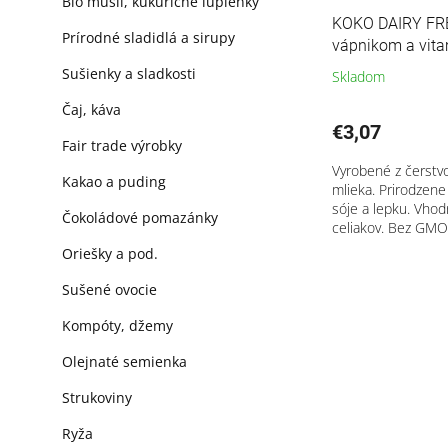
o
Bio müsli, kukuričné lupienky
v
KOKO DAIRY FRE
Prírodné sladidlá a sirupy
vápnikom a vit
Sušienky a sladkosti
Skladom
Čaj, káva
€3,07
Fair trade výrobky
Vyrobené z čerstv
Kakao a puding
mlieka. Prirodzene
sóje a lepku. Vhod
Čokoládové pomazánky
celiakov. Bez GMO. 
Oriešky a pod.
Sušené ovocie
Kompóty, džemy
Olejnaté semienka
Strukoviny
Ryža