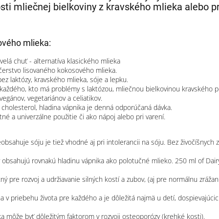
ti mliečnej bielkoviny z kravského mlieka alebo pr
vého mlieka:
velá chuť - alternatíva klasického mlieka
čerstvo lisovaného kokosového mlieka.
ez laktózy, kravského mlieka, sóje a lepku.
 každého, kto má problémy s laktózou, mliečnou bielkovinou kravského p
egánov, vegetariánov a celiatikov.
cholesterol, hladina vápnika je denná odporúčaná dávka.
né a univerzálne použitie či ako nápoj alebo pri varení.
bsahuje sóju je tiež vhodné aj pri intolerancii na sóju. Bez živočíšnych z
y obsahujú rovnakú hladinu vápnika ako polotučné mlieko. 250 ml of Da
ý pre rozvoj a udržiavanie silných kostí a zubov, (aj pre normálnu zrážanl
ina v priebehu života pre každého a je dôležitá najmä u detí, dospievajúc
ka môže byť dôležitým faktorom v rozvoji osteoporózy (krehké kosti).