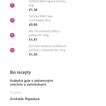
DAMODARA Fígová tyčinka
60g
€1,38
Tyčinka Milk Cake
čučoriedka 30 g
€0,80
Bio chrumkavé plátky s
gaštanmi 100g
€1,81
Roo'bar lieskovo oriešková
tyčinka v čokoláde bio 30 g
€1,43
Bio recepty
Arabská gule s pekanovými
orechmi a semienkami
3.4.2023
Avokádo Rapadura