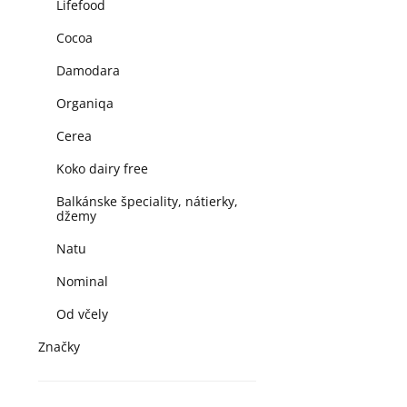
Lifefood
Cocoa
Damodara
Organiqa
Cerea
Koko dairy free
Balkánske špeciality, nátierky,
džemy
Natu
Nominal
Od včely
Značky