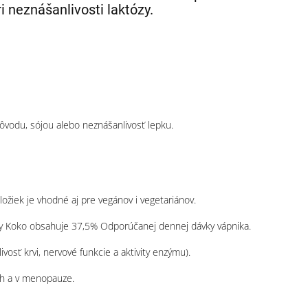
i neznášanlivosti laktózy.
ôvodu, sójou alebo neznášanlivosť lepku.
ložiek je vhodné aj pre vegánov i vegetariánov.
iry Koko obsahuje 37,5% Odporúčanej dennej dávky vápnika.
ivosť krvi, nervové funkcie a aktivity enzýmu).
ich a v menopauze.