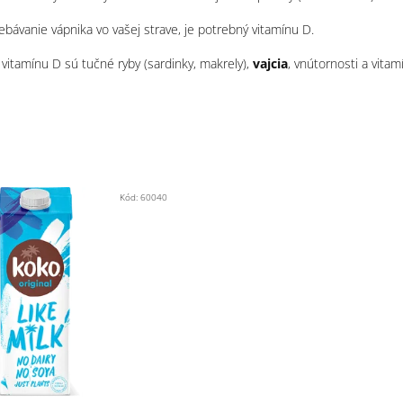
ebávanie vápnika vo vašej strave, je potrebný vitamínu D.
 vitamínu D sú tučné ryby (sardinky, makrely),
vajcia
, vnútornosti a vita
Kód:
60040