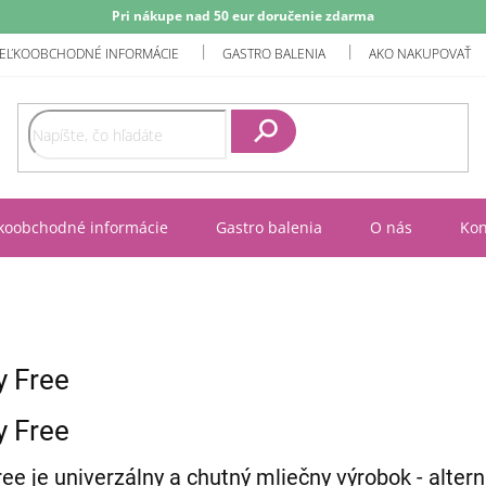
Pri nákupe nad 50 eur doručenie zdarma
EĽKOOBCHODNÉ INFORMÁCIE
GASTRO BALENIA
AKO NAKUPOVAŤ
Hľadať
koobchodné informácie
Gastro balenia
O nás
Kon
y Free
y Free
ee je univerzálny a chutný mliečny výrobok - alter