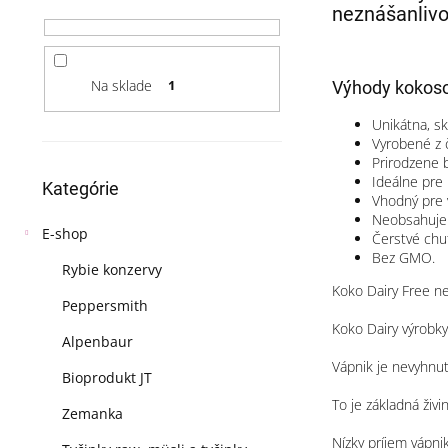
a
neznášanlivos
n
e
l
Na sklade
1
Výhody kokoso
Unikátna, sk
Vyrobené z 
Prirodzene b
Preskočiť
Ideálne pre
Kategórie
kategórie
Vhodný pre v
Neobsahuje 
E-shop
Čerstvé chut
Bez GMO.
Rybie konzervy
Koko Dairy Free neo
Peppersmith
Koko Dairy výrobk
Alpenbaur
Vápnik je nevyhnutn
Bioprodukt JT
To je základná živ
Zemanka
Nízky príjem vápni