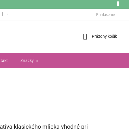
OBCHODNÉ PODMIENKY
ZÁSADY OCHRANY OSOBNÝCH ÚDAJOV A POU
Prihlásenie
Nákupný
Prázdny košík
košík
takt
Značky
natíva klasického mlieka vhodné pri