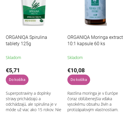
Najpredávanejšie
s
p
p
r
Abecedne
r
o
o
d
d
u
u
k
ORGANIQA Spirulina
ORGANIQA Moringa extract
k
t
tablety 125g
10:1 kapsule 60 ks
t
o
o
v
Skladom
Skladom
v
€5,71
€10,08
Do košíka
Do košíka
Superpotraviny a doplnky
Rastlina moringa je v Európe
stravy prichádzajú a
čoraz obľúbenejšia vďaka
odchádzajú, ale spirulina je v
vysokému obsahu živín a
móde už viac ako 15 rokov. Nie
protizápalovým vlastnostiam.
je náhoda, že táto
Používa sa na prevenciu
modrozelená mikroriasa je
cukrovky, srdcových chorôb,
jednou z najstarších...
anémie, artritídy...