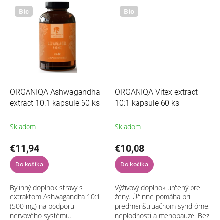
Bio
Bio
ORGANIQA Ashwagandha
ORGANIQA Vitex extract
extract 10:1 kapsule 60 ks
10:1 kapsule 60 ks
Skladom
Skladom
€11,94
€10,08
Do košíka
Do košíka
Bylinný doplnok stravy s
Výživový doplnok určený pre
extraktom Ashwagandha 10:1
ženy. Účinne pomáha pri
(500 mg) na podporu
predmenštruačnom syndróme,
nervového systému.
neplodnosti a menopauze. Bez