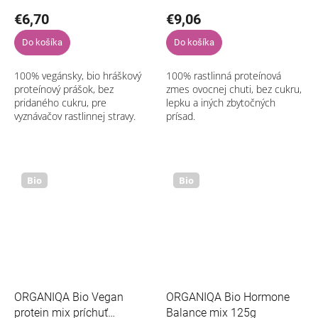
€6,70
€9,06
Do košíka
Do košíka
100% vegánsky, bio hráškový
100% rastlinná proteínová
proteínový prášok, bez
zmes ovocnej chuti, bez cukru,
pridaného cukru, pre
lepku a iných zbytočných
vyznávačov rastlinnej stravy.
prísad.
Bio
Bio
ORGANIQA Bio Vegan
ORGANIQA Bio Hormone
protein mix príchuť
Balance mix 125g