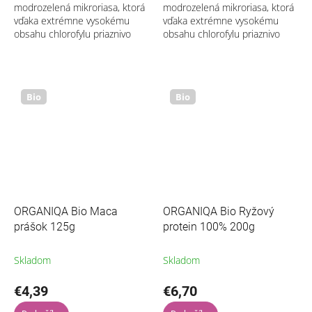
modrozelená mikroriasa, ktorá
modrozelená mikroriasa, ktorá
vďaka extrémne vysokému
vďaka extrémne vysokému
obsahu chlorofylu priaznivo
obsahu chlorofylu priaznivo
ovplyvňuje trávenie a
ovplyvňuje trávenie a
metabolizmus. Podobne ako
metabolizmus. Podobne ako
chlorella má veľmi...
chlorella má veľmi...
Bio
Bio
ORGANIQA Bio Maca
ORGANIQA Bio Ryžový
prášok 125g
protein 100% 200g
Skladom
Skladom
€4,39
€6,70