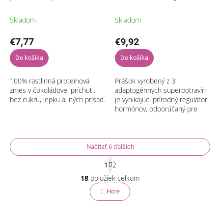
čokoláda-maca 200g
Skladom
Skladom
€7,77
€9,92
Do košíka
Do košíka
100% rastlinná proteínová
Prášok vyrobený z 3
zmes v čokoládovej príchuti,
adaptogénnych superpotravín
bez cukru, lepku a iných prísad.
je vynikajúci prírodný regulátor
hormónov, odporúčaný pre
zdravé fungovanie ženského
hormonálneho systému.
Načítať 6 ďalších
S
1
2
t
O
r
18
položiek celkom
v
á
l
Hore
n
á
k
o
d
v