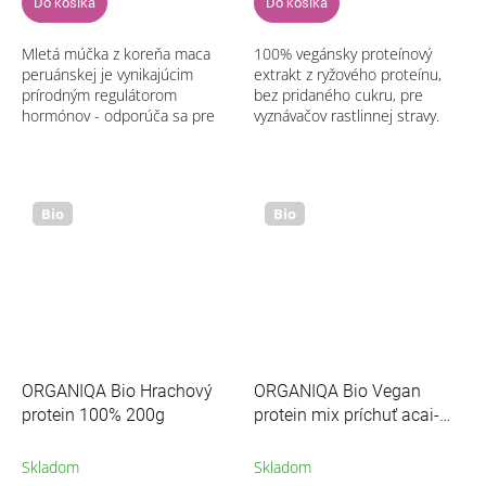
Do košíka
Do košíka
Mletá múčka z koreňa maca
100% vegánsky proteínový
peruánskej je vynikajúcim
extrakt z ryžového proteínu,
prírodným regulátorom
bez pridaného cukru, pre
hormónov - odporúča sa pre
vyznávačov rastlinnej stravy.
zdravé fungovanie ženského a
mužského hormonálneho
systému.
Bio
Bio
ORGANIQA Bio Hrachový
ORGANIQA Bio Vegan
protein 100% 200g
protein mix príchuť acai-
banán 200g
Skladom
Skladom