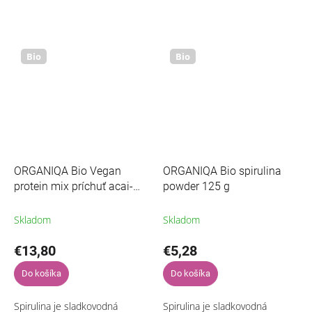
ASHWAGANDHA – tiež známa
umelých prísad, cukru, lepku,
ako indický ženšen – je
príchute, farbív alebo
základným kameňom
konzervantov.
ajurvédskej...
Bio
Bio
ORGANIQA Bio Vegan
ORGANIQA Bio spirulina
protein mix príchuť acai-
powder 125 g
banán 400g
Skladom
Skladom
€13,80
€5,28
Do košíka
Do košíka
Spirulina je sladkovodná
Spirulina je sladkovodná