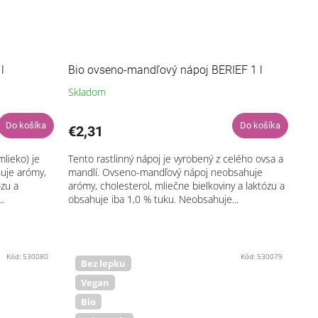
l
Bio ovseno-mandľový nápoj BERIEF 1 l
Skladom
Do košíka
Do košíka
€2,31
mlieko) je
Tento rastlinný nápoj je vyrobený z celého ovsa a
uje arómy,
mandlí. Ovseno-mandľový nápoj neobsahuje
ózu a
arómy, cholesterol, mliečne bielkoviny a laktózu a
.
obsahuje iba 1,0 % tuku. Neobsahuje...
Kód:
530080
Kód:
530079
Bez lepku
Vegan
Bio