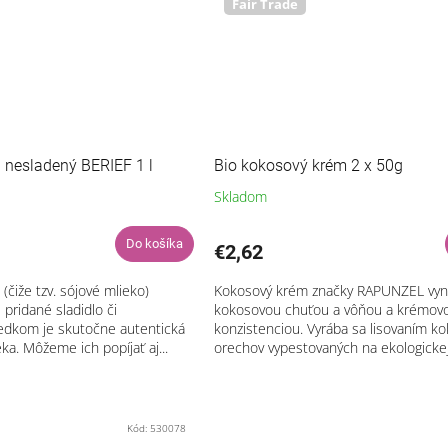
Fair Trade
j nesladený BERIEF 1 l
Bio kokosový krém 2 x 50g
Skladom
Do košíka
€2,62
(čiže tzv. sójové mlieko)
Kokosový krém značky RAPUNZEL vyni
pridané sladidlo či
kokosovou chuťou a vôňou a krémov
ledkom je skutočne autentická
konzistenciou. Vyrába sa lisovaním k
ka. Môžeme ich popíjať aj...
orechov vypestovaných na ekologickej
na...
Kód:
530078