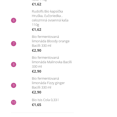
€1,62
Rudolfs Bio kapsička
Hruška, čučoriedka ,
celozrnná ovsenná kaša
110g
€1,62
Bio fermentovaná
limonáda Bloody orange
Bacilli 330 ml
€2,90
Bio fermentovaná
limonáda Malinovka Bacilli
330 ml
€2,90
Bio fermentovaná
limonáda Fizzy ginger
Bacilli 330 ml
€2,90
Bio Isis Cola 0,33 l
€1,65