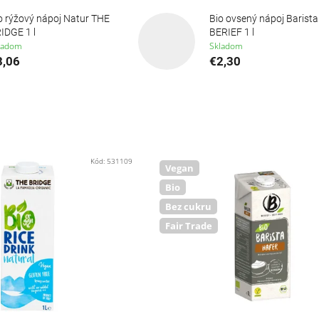
o rýžový nápoj Natur THE
Bio ovsený nápoj Barista
IDGE 1 l
BERIEF 1 l
ladom
Skladom
3,06
€2,30
Kód:
531109
Vegan
Bio
Bez cukru
Fair Trade