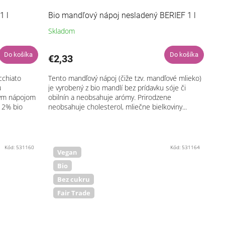
v
1 l
Bio mandľový nápoj nesladený BERIEF 1 l
Skladom
Do košíka
Do košíka
€2,33
cchiato
Tento mandľový nápoj (čiže tzv. mandľové mlieko)
u
je vyrobený z bio mandlí bez prídavku sóje či
ným nápojom
obilnín a neobsahuje arómy. Prirodzene
 2% bio
neobsahuje cholesterol, mliečne bielkoviny...
Kód:
531160
Kód:
531164
Vegan
Bio
Bez cukru
Fair Trade