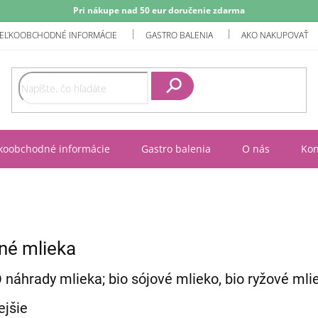
Pri nákupe nad 50 eur doručenie zdarma
EĽKOOBCHODNÉ INFORMÁCIE
GASTRO BALENIA
AKO NAKUPOVAŤ
Hľadať
koobchodné informácie
Gastro balenia
O nás
Kon
nné mlieka
 náhrady mlieka; bio sójové mlieko, bio ryžové mlie
ejšie