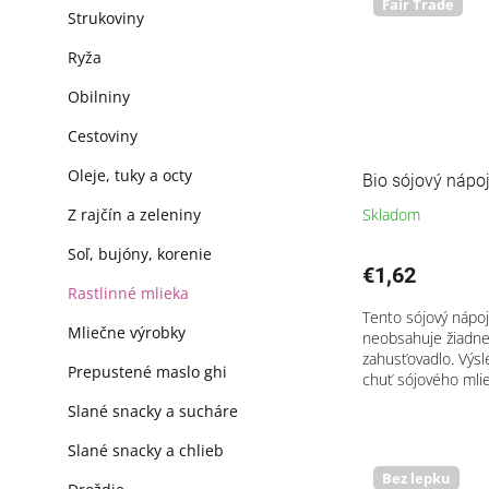
Fair Trade
Strukoviny
Ryža
Obilniny
Cestoviny
Oleje, tuky a octy
Bio sójový nápo
Skladom
Z rajčín a zeleniny
Soľ, bujóny, korenie
€1,62
Rastlinné mlieka
Tento sójový nápoj 
Mliečne výrobky
neobsahuje žiadne 
zahusťovadlo. Výs
Prepustené maslo ghi
chuť sójového mlie
Slané snacky a sucháre
Slané snacky a chlieb
Bez lepku