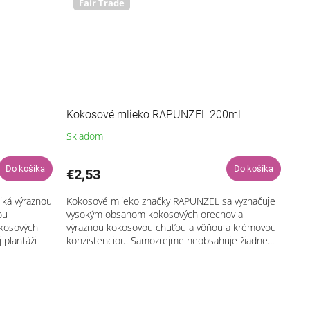
Fair Trade
Kokosové mlieko RAPUNZEL 200ml
Skladom
Do košíka
Do košíka
€2,53
ká výraznou
Kokosové mlieko značky RAPUNZEL sa vyznačuje
ou
vysokým obsahom kokosových orechov a
okosových
výraznou kokosovou chuťou a vôňou a krémovou
 plantáži
konzistenciou. Samozrejme neobsahuje žiadne...