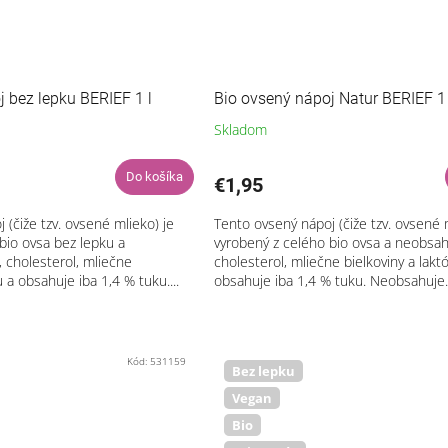
 bez lepku BERIEF 1 l
Bio ovsený nápoj Natur BERIEF 1 
Skladom
Do košíka
€1,95
 (čiže tzv. ovsené mlieko) je
Tento ovsený nápoj (čiže tzv. ovsené 
bio ovsa bez lepku a
vyrobený z celého bio ovsa a neobsah
 cholesterol, mliečne
cholesterol, mliečne bielkoviny a lakt
u a obsahuje iba 1,4 % tuku....
obsahuje iba 1,4 % tuku. Neobsahuje..
Kód:
531159
Bez lepku
Vegan
Bio