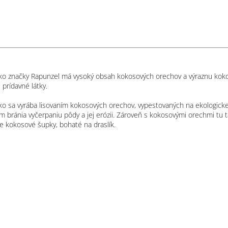
O
v
l
á
d
a
c
ko značky Rapunzel má vysoký obsah kokosových orechov a výraznu kok
i
prídavné látky.
e
p
o sa vyrába lisovaním kokosových orechov, vypestovaných na ekologickej
r
ým bránia vyčerpaniu pôdy a jej erózii. Zároveň s kokosovými orechmi tu t
v
e kokosové šupky, bohaté na draslík.
k
y
v
ý
p
i
s
u