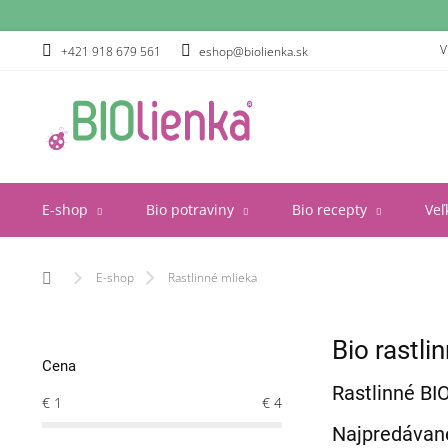
Prejsť
na
obsah
V
+421 918 679 561
eshop@biolienka.sk
E-shop
Bio potraviny
Bio recepty
Veľ
Domov
E-shop
Rastlinné mlieka
B
Bio rastli
o
Cena
č
Rastlinné BIO
n
€
1
€
4
ý
Najpredávan
p