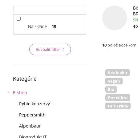
a
Bi
n
BR
e
Sk
l
Na sklade
10
€
10
položiek celkom
Rozbaliť filter
V
ý
p
Preskočiť
Bez lepku
Kategórie
kategórie
i
Vegan
s
Bio
E-shop
p
Bez cukru
r
Rybie konzervy
Fair Trade
o
d
Peppersmith
u
Alpenbaur
k
t
Bioprodukt JT