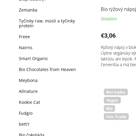
o
v
Bio rýžový nápo
Zemanka
Skladom
Tyčinky raw, müsli a tyčinky
proteín
€3,06
Freee
Ryžový nápoj v biok
Nairns
Úplne vegánsky vý
Smart Organic
laktózu ani lepok.
červenšia a má biel
Bio Chocolates from Heaven
Meybona
Allnature
Bez lepku
Vegan
Kookie Cat
Bio
Fudgio
Fair Trade
bett'r
Bio čokoláda