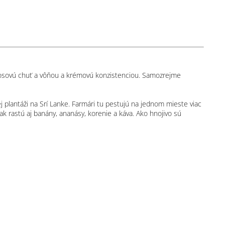
osovú chuť a vôňou a krémovú konzistenciou. Samozrejme
 plantáži na Srí Lanke. Farmári tu pestujú na jednom mieste viac
ak rastú aj banány, ananásy, korenie a káva. Ako hnojivo sú