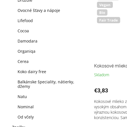
Droždie
Vegan
Ovocné šťavy a nápoje
Bio
Fair Trade
Lifefood
Cocoa
Damodara
Organiqa
Cerea
Kokosové mlie
Koko dairy free
Skladom
Balkánske špeciality, nátierky,
džemy
€3,83
Natu
Kokosové mlieko 
vysokým obsahom 
Nominal
výraznou kokosov
Od včely
konzistenciou. Sa