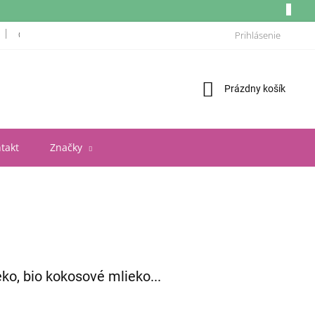
OBCHODNÉ PODMIENKY
ZÁSADY OCHRANY OSOBNÝCH ÚDAJOV A POU
Prihlásenie
Nákupný
Prázdny košík
košík
takt
Značky
ko, bio kokosové mlieko...