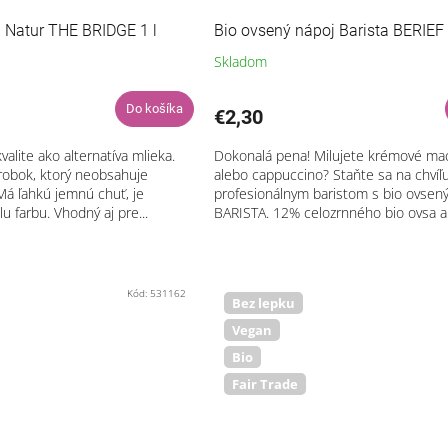
j Natur THE BRIDGE 1 l
Bio ovsený nápoj Barista BERIEF 
Skladom
Do košíka
€2,30
valite ako alternatíva mlieka.
Dokonalá pena! Milujete krémové ma
robok, ktorý neobsahuje
alebo cappuccino? Staňte sa na chvíľ
 Má ľahkú jemnú chuť, je
profesionálnym baristom s bio ovse
u farbu. Vhodný aj pre...
BARISTA. 12% celozrnného bio ovsa a
sójových...
Kód:
531162
Bez lepku
Vegan
Bio
Fair Trade