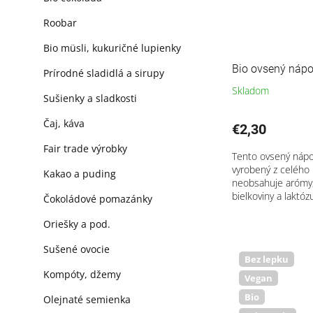
Roobar
Bio müsli, kukuričné lupienky
Bio ovsený nápoj
Prírodné sladidlá a sirupy
Skladom
Sušienky a sladkosti
Čaj, káva
€2,30
Fair trade výrobky
Tento ovsený nápoj
vyrobený z celého 
Kakao a puding
neobsahuje arómy,
bielkoviny a laktóz
Čokoládové pomazánky
Oriešky a pod.
Sušené ovocie
Bez lepku
Kompóty, džemy
Vegan
Bio
Olejnaté semienka