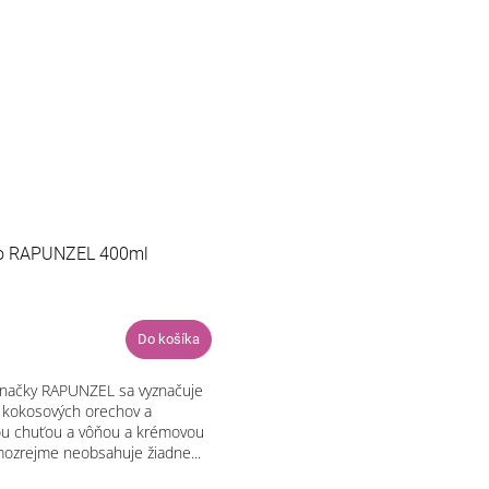
ko RAPUNZEL 400ml
Do košíka
značky RAPUNZEL sa vyznačuje
kokosových orechov a
ou chuťou a vôňou a krémovou
mozrejme neobsahuje žiadne...