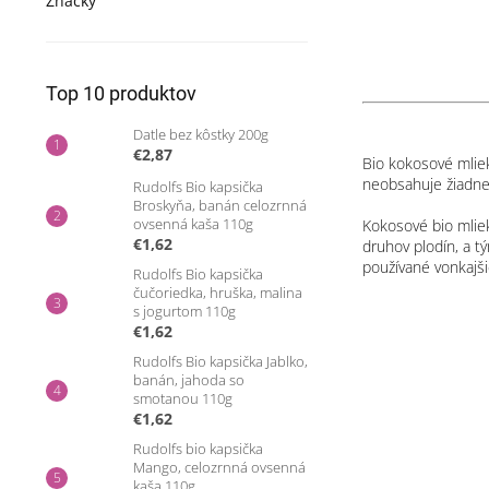
Značky
Top 10 produktov
Datle bez kôstky 200g
€2,87
Bio kokosové mlie
neobsahuje žiadne 
Rudolfs Bio kapsička
Broskyňa, banán celozrnná
ovsenná kaša 110g
Kokosové bio mliek
€1,62
druhov plodín, a t
používané vonkajši
Rudolfs Bio kapsička
čučoriedka, hruška, malina
s jogurtom 110g
€1,62
Rudolfs Bio kapsička Jablko,
banán, jahoda so
smotanou 110g
€1,62
Rudolfs bio kapsička
Mango, celozrnná ovsenná
kaša 110g