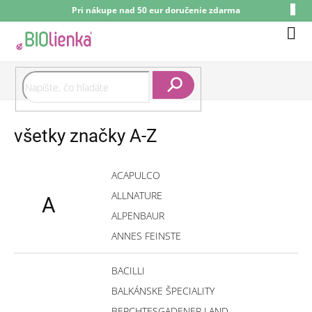
Prejsť
Pri nákupe nad 50 eur doručenie zdarma
na
obsah
Nák
koší
Hľadať
všetky značky A-Z
ACAPULCO
ALLNATURE
A
ALPENBAUR
ANNES FEINSTE
BACILLI
BALKÁNSKE ŠPECIALITY
BERCHTESGADENER LAND