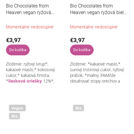
Bio Chocolates from
Bio Chocolates from
Heaven vegan ryžová
Heaven vegan ryžová biela
mliečna čokoláda s
čokoláda s malinami 100g
karamelizovanými
Momentálne nedostupné
Momentálne nedostupné
lieskovými orieškami a
soľou 100g
€3,97
€3,97
Do košíka
Do košíka
Zloženie: ryžový sirup*,
Zloženie: *kakaové maslo,*
kakaové maslo,* kokosový
surový trstinový cukor, ryžový
cukor,* kakaová hmota,
prášok, *maliny 3%Môže
*
lieskové oriešky
12%*,
obsahovať stopy orechov a
trstinový cukor,* slnečnicový
sóje*Bio
lecitín, himalájska soľ 1% Môže
obsahovať stopy...
Vegan
Bio
Bio