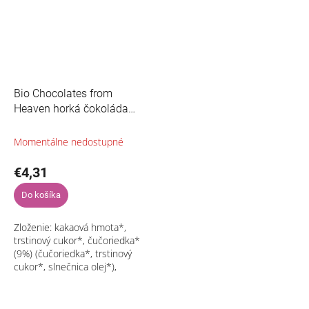
Bio Chocolates from
Heaven horká čokoláda
72% s čučoriedkami 100g
Momentálne nedostupné
€4,31
Do košíka
Zloženie: kakaová hmota*,
trstinový cukor*, čučoriedka*
(9%) (čučoriedka*, trstinový
cukor*, slnečnica olej*),
kakaové maslo*, prírodná
aróma (čučoriedka)*,
vanilkový...