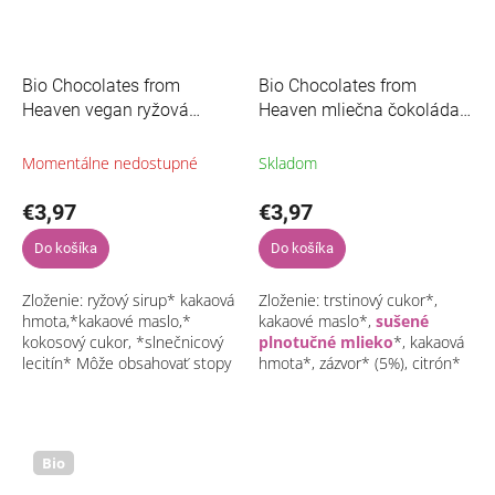
Bio Chocolates from
Bio Chocolates from
Heaven vegan ryžová
Heaven mliečna čokoláda
mliečna čokoláda 100g
so zázvorom a citrónom
100g
Momentálne nedostupné
Skladom
€3,97
€3,97
Do košíka
Do košíka
Zloženie: ryžový sirup* kakaová
Zloženie: trstinový cukor*,
hmota,*kakaové maslo,*
kakaové maslo*,
sušené
kokosový cukor, *slnečnicový
plnotučné mlieko
*, kakaová
lecitín* Môže obsahovať stopy
hmota*, zázvor* (5%), citrón*
orechov a sóje*Bio
(5%), vanilkový prášok* Môže
obsahovať stopy orechov a
sóje*Bio...
Bio