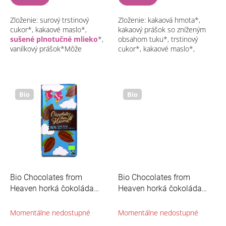
Zloženie: surový trstinový
Zloženie: kakaová hmota*,
cukor*, kakaové maslo*,
kakaový prášok so zníženým
sušené plnotučné mlieko
*,
obsahom tuku*, trstinový
vanilkový prášok*Môže
cukor*, kakaové maslo*,
obsahovať stopy orechov a
emulgátor: slnečnicový lecitín*,
sóje*Bio
prírodná vanilková
príchuť*Môže obsahovať...
Bio
Bio
Bio Chocolates from
Bio Chocolates from
Heaven horká čokoláda
Heaven horká čokoláda
80% Peru 100g
72% 100g
Momentálne nedostupné
Momentálne nedostupné