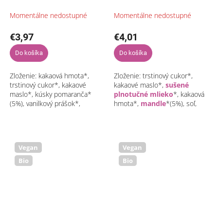
72% s pomarančom 100g
mandľami a soľou 100g
Momentálne nedostupné
Momentálne nedostupné
€3,97
€4,01
Do košíka
Do košíka
Zloženie: kakaová hmota*,
Zloženie: trstinový cukor*,
trstinový cukor*, kakaové
kakaové maslo*,
sušené
maslo*, kúsky pomaranča*
plnotučné mlieko
*, kakaová
(5%), vanilkový prášok*,
hmota*,
mandle
*(5%), soľ,
pomarančový esenciálny
vanilkový prášok*.Môže
olej**bio
obsahovať stopy orechov a
sóje*Bio
Vegan
Vegan
Bio
Bio