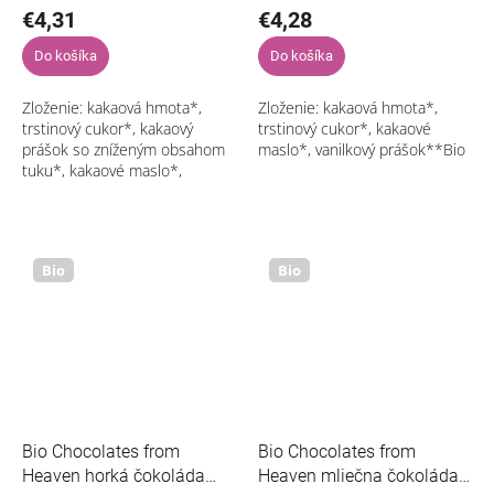
€4,31
€4,28
Do košíka
Do košíka
Zloženie: kakaová hmota*,
Zloženie: kakaová hmota*,
trstinový cukor*, kakaový
trstinový cukor*, kakaové
prášok so zníženým obsahom
maslo*, vanilkový prášok**Bio
tuku*, kakaové maslo*,
emulgátor: slnečnicový
lecitín*Môže obsahovať stopy
orechov a sóje*Bio
Bio
Bio
Bio Chocolates from
Bio Chocolates from
Heaven horká čokoláda
Heaven mliečna čokoláda s