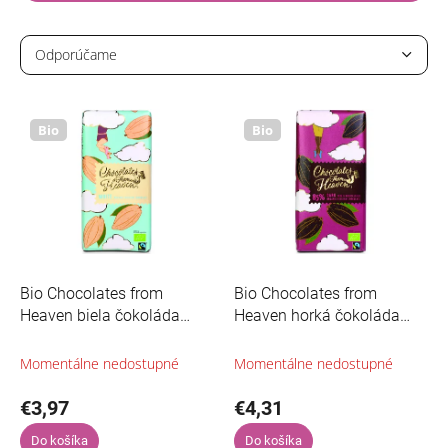
R
a
Odporúčame
d
V
Najlacnejšie
e
ý
n
p
Bio
Bio
Najdrahšie
i
i
e
Najpredávanejšie
s
p
p
r
Abecedne
r
o
o
d
d
u
u
k
Bio Chocolates from
Bio Chocolates from
k
t
Heaven biela čokoláda
Heaven horká čokoláda
t
o
100g
85% Peru 100g
o
v
Momentálne nedostupné
Momentálne nedostupné
v
€3,97
€4,31
Do košíka
Do košíka