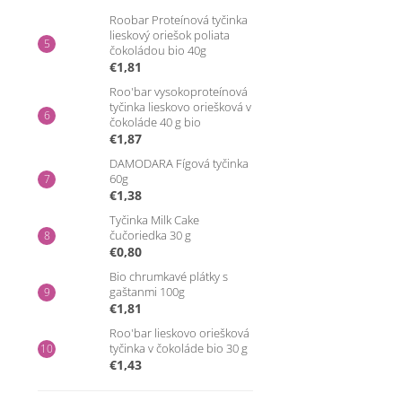
Roobar Proteínová tyčinka
lieskový oriešok poliata
čokoládou bio 40g
€1,81
Roo'bar vysokoproteínová
tyčinka lieskovo oriešková v
čokoláde 40 g bio
€1,87
DAMODARA Fígová tyčinka
60g
€1,38
Tyčinka Milk Cake
čučoriedka 30 g
€0,80
Bio chrumkavé plátky s
gaštanmi 100g
€1,81
Roo'bar lieskovo oriešková
tyčinka v čokoláde bio 30 g
€1,43