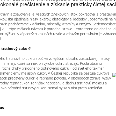
okonalé prečistenie a získanie prakticky čistej sac
otravín a zbavovanie jej všetkých zvyškových látok pokračoval s prestávka
ov. Iba ojedinelé hlasy lekárov, dietológov a liečiteľov upozorňovali na 
ravín prichádzame - vlákninu, minerály, vitamíny a enzýmy. Sedemdesiate
j v Európe začiatok návratu k prírodnej strave. Tento trend do dnešnej
u výživou v západných krajinách rastie a zdravým potravinám je vyhraden
h.
ý trstinový cukor?
ého trstinového cukru spočíva vo vyššom obsahu zostatkovej melasy.
minerály, ktoré sa inak pri výrobe cukru strácajú. Podľa obsahu
e rôzne druhy prírodného trstinového cukru - od svetlého takmer
akmer čierny melasový cukor. V Českej republike sa pestuje cukrová
šetok predávaný cukor je repného pôvodu. V obchodoch zdravej výživy
rírodný repný cukor. Ten však neobsahuje žiadnu trstinovú melasu a
 ako prírodný trstinový cukor. Nemal by sa s ním preto zamieňať.
ius