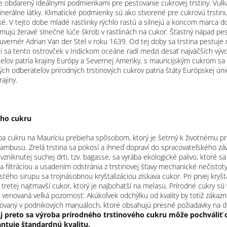
e obdarený ideálnymi podmienkami pre pestovanie cukrovej trstiny. Vulk
erálne látky. Klimatické podmienky sú ako stvorené pre cukrovú trstin
ké. V tejto dobe mladé rastlinky rýchlo rastú a silnejú a koncom marca do
ormujú žeravé slnečné lúče škrob v rastlinách na cukor. Šťastný nápad pe
uvernér Adrian Van der Stel v roku 1639. Od tej doby sa trstina pestuje
i sa tento ostrovček v Indickom oceáne radí medzi desať najväčších výv
eľov patria krajiny Európy a Severnej Ameriky, s mauricijským cukrom 
ých odberateľov prírodných trstinových cukrov patria štáty Európskej únie
rajiny.
ého cukru
oba cukru na Mauríciu prebieha spôsobom, ktorý je šetrný k životnému pro
ambusu. Zrelá trstina sa pokosí a ihneď dopraví do spracovateľského záv
 vzniknutej suchej drti, tzv. bagasse, sa vyrába ekologické palivo, ktoré s
a filtráciou a usadením odstránia z trstinovej šťavy mechanické nečistot
ého sirupu sa trojnásobnou kryštalizáciou získava cukor. Pri prvej kryštal
i tretej najtmavší cukor, ktorý je najbohatší na melasu. Prírodné cukry s
e venovaná veľká pozornosť. Akúkoľvek odchýlku od kvality by totiž zákaz
covaný v podnikových manuáloch, ktoré obsahujú presné požiadavky na do
j preto sa výroba prírodného trstinového cukru môže pochváliť c
ntuje štandardnú kvalitu.