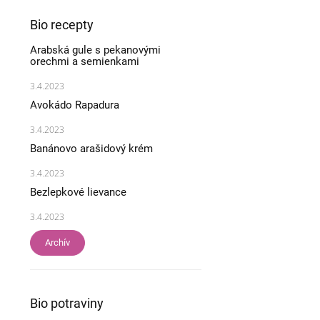
Bio recepty
Arabská gule s pekanovými
orechmi a semienkami
3.4.2023
Avokádo Rapadura
3.4.2023
Banánovo arašidový krém
3.4.2023
Bezlepkové lievance
3.4.2023
Archív
Bio potraviny