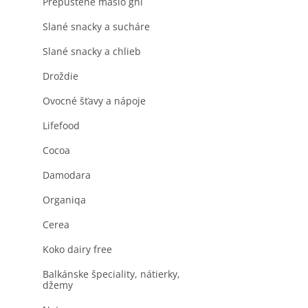
Prepustené maslo ghi
Slané snacky a sucháre
Slané snacky a chlieb
Droždie
Ovocné šťavy a nápoje
Lifefood
Cocoa
Damodara
Organiqa
Cerea
Koko dairy free
Balkánske špeciality, nátierky,
džemy