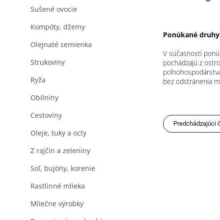
Sušené ovocie
Kompóty, džemy
Ponúkané druhy
Olejnaté semienka
V súčasnosti ponúk
Strukoviny
pochádzajú z ostro
poľnohospodárstva.
Ryža
bez odstránenia me
Obilniny
Cestoviny
Predchádzajúci 
Oleje, tuky a octy
Z rajčín a zeleniny
Soľ, bujóny, korenie
Rastlinné mlieka
Mliečne výrobky