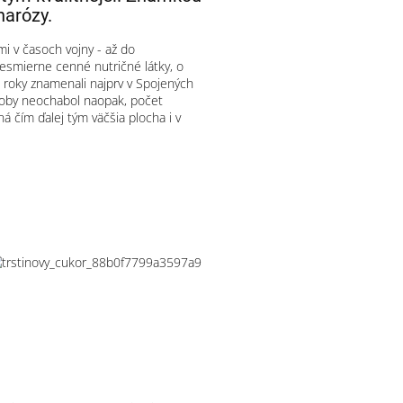
harózy.
mi v časoch vojny - až do
nesmierne cenné nutričné látky, o
 roky znamenali najprv v Spojených
 doby neochabol naopak, počet
á čím ďalej tým väčšia plocha i v