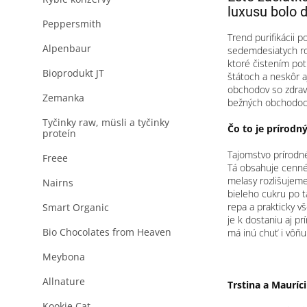
a
luxusu bolo d
n
Peppersmith
e
Trend purifikácii p
Alpenbaur
sedemdesiatych rok
l
ktoré čistením pot
Bioprodukt JT
štátoch a neskôr a
obchodov so zdravo
Zemanka
bežných obchodoc
Tyčinky raw, müsli a tyčinky
Čo to je prírodn
proteín
Tajomstvo prírodn
Freee
Tá obsahuje cenné 
melasy rozlišujem
Nairns
bieleho cukru po t
repa a prakticky v
Smart Organic
je k dostaniu aj p
Bio Chocolates from Heaven
má inú chuť i vôňu
Meybona
Allnature
Trstina a Mauríc
Kookie Cat