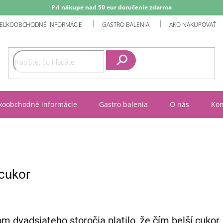
Pri nákupe nad 50 eur doručenie zdarma
EĽKOOBCHODNÉ INFORMÁCIE
GASTRO BALENIA
AKO NAKUPOVAŤ
Hľadať
koobchodné informácie
Gastro balenia
O nás
Kon
 cukor
m dvadsiateho storočia platilo, že čím belší cukor