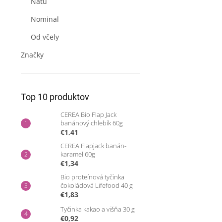
Natu
Nominal
Od včely
Značky
Top 10 produktov
CEREA Bio Flap Jack
banánový chlebík 60g
€1,41
CEREA Flapjack banán-
karamel 60g
€1,34
Bio proteínová tyčinka
čokoládová Lifefood 40 g
€1,83
Tyčinka kakao a višňa 30 g
€0,92