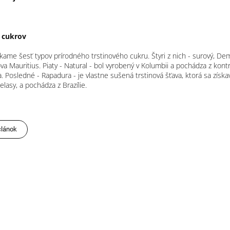
 cukrov
ame šesť typov prírodného trstinového cukru. Štyri z nich - surový, D
va Mauritius. Piaty - Natural - bol vyrobený v Kolumbii a pochádza z ko
 Posledné - Rapadura - je vlastne sušená trstinová šťava, ktorá sa získ
lasy, a pochádza z Brazílie.
článok