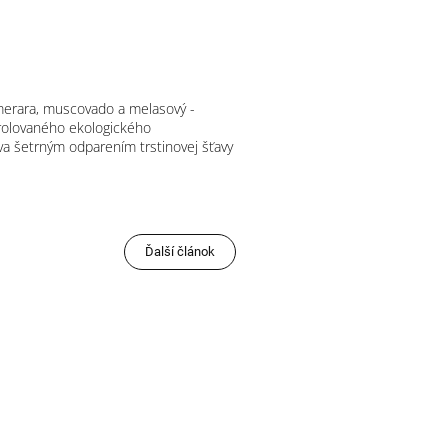
emerara, muscovado a melasový -
ntrolovaného ekologického
ava šetrným odparením trstinovej šťavy
Ďalší článok