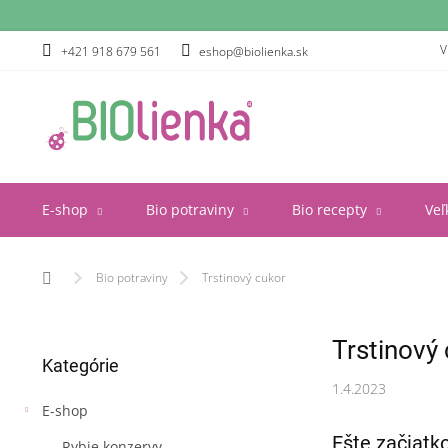
Prejsť
na
obsah
V
+421 918 679 561
eshop@biolienka.sk
E-shop
Bio potraviny
Bio recepty
Veľ
Domov
Bio potraviny
Trstinový cukor
B
Trstinový
Preskočiť
o
Kategórie
kategórie
č
1.4.2023
n
E-shop
ý
p
Ešte začiatko
Rybie konzervy