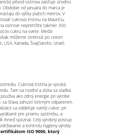
anický pôvod ostrova zaisťuje úrodnú
u. Obdobie od januára do marca je
rastajú do výšky piatich metrov. V
stovať cukrovú trstinu na Mauríciu
 na ostrove nepretržite takmer 350
ozcov cukru na svete. Medzi
sa však môžeme stretnúť po celom
, USA, Kanada, Švajčiarsko, Izrael,
strediu. Cukrová trstina je vysoká
odu. Tam sa rozdrví a získa sa sladká
a používa ako zdroj energie pri výrobe
y, sa šťava zahustí šetrným odparením.
izácii sa oddeľuje svetlý cukor, pri
ú vyrábané pre priamu spotrebu, a
ník ihneď spoznal. Celý výrobný postup
držiavanie a kontrolu hygieny výroby
ertifikátom ISO 9000, ktorý