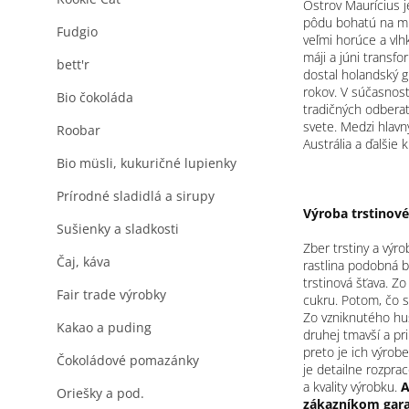
Ostrov Maurícius j
pôdu bohatú na min
Fudgio
veľmi horúce a vlh
máji a júni transf
bett'r
dostal holandský g
rokov. V súčasnost
Bio čokoláda
tradičných odberat
svete. Medzi hlavn
Roobar
Austrália a ďalšie k
Bio müsli, kukuričné lupienky
Prírodné sladidlá a sirupy
Výroba trstinov
Sušienky a sladkosti
Zber trstiny a výr
Čaj, káva
rastlina podobná b
trstinová šťava. Zo
Fair trade výrobky
cukru. Potom, čo s
Zo vzniknutého hust
Kakao a puding
druhej tmavší a pr
preto je ich výrob
Čokoládové pomazánky
je detailne rozpra
a kvality výrobku.
A
Oriešky a pod.
zákazníkom gara