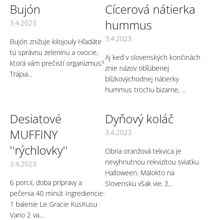
Bujón
Cícerová nátierka
hummus
3.4.2023
3.4.2023
Bujón znižuje kilojouly Hľadáte
tú správnu zeleninu a ovocie,
Aj keď v slovenských končinách
ktorá vám prečistí organizmus?
znie názov obľúbenej
Trápia...
blízkovýchodnej nátierky
hummus trochu bizarne, ...
Desiatové
Dyňový koláč
MUFFINY
3.4.2023
''rýchlovky''
Obria oranžová tekvica je
nevyhnutnou rekvizitou sviatku
3.4.2023
Halloween. Málokto na
6 porcií, doba prípravy a
Slovensku však vie, ž...
pečenia 40 minút Ingrediencie:
1 balenie Le Gracie KusKusu
Vario 2 va...