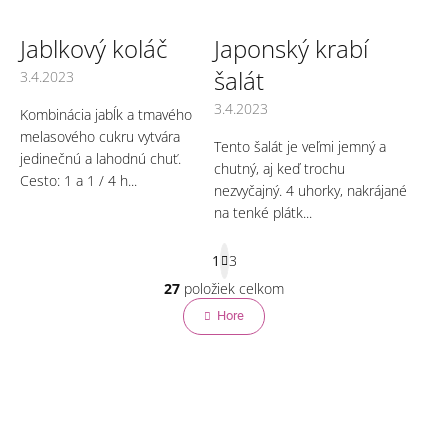
Jablkový koláč
Japonský krabí
šalát
3.4.2023
3.4.2023
Kombinácia jabĺk a tmavého
melasového cukru vytvára
Tento šalát je veľmi jemný a
jedinečnú a lahodnú chuť.
chutný, aj keď trochu
Cesto: 1 a 1 / 4 h...
nezvyčajný. 4 uhorky, nakrájané
na tenké plátk...
S
1
3
t
r
27
položiek celkom
O
á
v
Hore
n
l
k
o
á
v
d
a
a
n
c
i
i
e