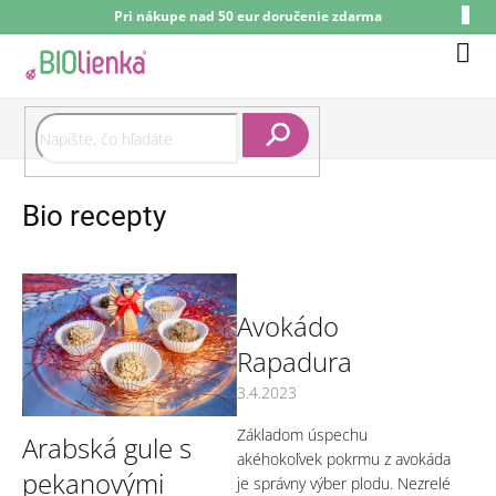
Prejsť
Pri nákupe nad 50 eur doručenie zdarma
na
obsah
Nák
koší
Hľadať
Bio recepty
V
ý
p
Avokádo
i
Rapadura
s
č
3.4.2023
l
á
Základom úspechu
Arabská gule s
n
akéhokoľvek pokrmu z avokáda
pekanovými
k
je správny výber plodu. Nezrelé