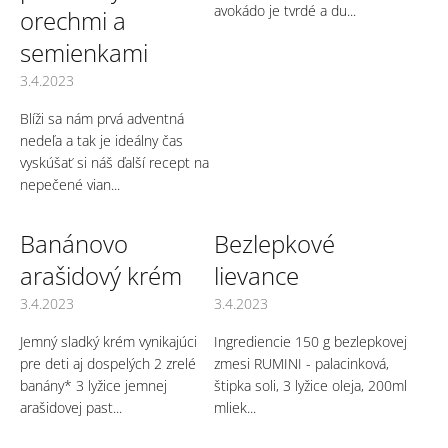
o
avokádo je tvrdé a du...
orechmi a
v
semienkami
3.4.2023
Blíži sa nám prvá adventná
nedeľa a tak je ideálny čas
vyskúšať si náš ďalší recept na
nepečené vian...
Banánovo
Bezlepkové
arašidový krém
lievance
3.4.2023
3.4.2023
Jemný sladký krém vynikajúci
Ingrediencie 150 g bezlepkovej
pre deti aj dospelých 2 zrelé
zmesi RUMINI - palacinková,
banány* 3 lyžice jemnej
štipka soli, 3 lyžice oleja, 200ml
arašidovej past...
mliek...