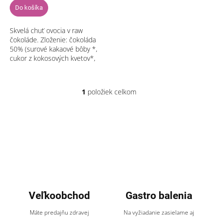
Do košíka
Skvelá chuť ovocia v raw
čokoláde. Zloženie: čokoláda
50% (surové kakaové bôby *,
cukor z kokosových kvetov*,
kakaové maslo *, vanilka
Bourbon * - obsah kakaovej
hmoty je...
1
položiek celkom
O
v
l
á
d
a
c
i
e
p
r
Veľkoobchod
Gastro balenia
v
k
Máte predajňu zdravej
Na vyžiadanie zasielame aj
y