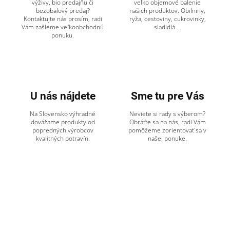
výživy, bio predajňu či
veľko objemové balenie
v
bezobalový predaj?
našich produktov. Obilniny,
ý
Kontaktujte nás prosím, radi
ryža, cestoviny, cukrovinky,
p
Vám zašleme veľkoobchodnú
sladidlá ...
ponuku.
i
s
u
U nás nájdete
Sme tu pre Vás
Na Slovensko výhradné
Neviete si rady s výberom?
dovážame produkty od
Obráťte sa na nás, radi Vám
popredných výrobcov
pomôžeme zorientovať sa v
kvalitných potravín.
našej ponuke.