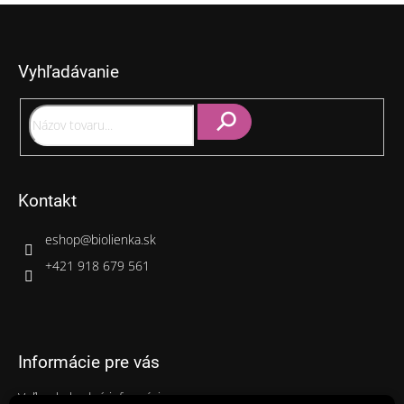
Z
á
p
Vyhľadávanie
ä
t
i
e
Hľadať
Kontakt
eshop
@
biolienka.sk
+421 918 679 561
Informácie pre vás
Veľkoobchodné informácie