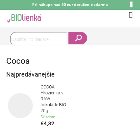
Prejsť
Pri nákupe nad 50 eur doručenie zdarma
na
obsah
Nák
koší
Hľadať
Cocoa
Najpredávanejšie
COCOA
Hrozienka v
RAW
čokoláde BIO
70g
Skladom
€4,32
R