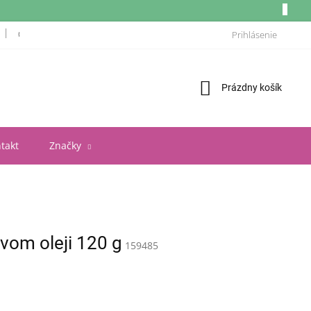
OBCHODNÉ PODMIENKY
ZÁSADY OCHRANY OSOBNÝCH ÚDAJOV A POU
Prihlásenie
Nákupný
Prázdny košík
košík
takt
Značky
vom oleji 120 g
159485