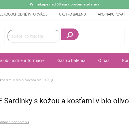
Pri nákupe nad 50 eur doručenie zdarma
EĽKOOBCHODNÉ INFORMÁCIE
GASTRO BALENIA
AKO NAKUPOVAŤ
Hľadať
koobchodné informácie
Gastro balenia
O nás
Kon
osťami v bio olivovom oleji 120 g
Sardinky s kožou a kosťami v bio olivo
bnosti hodnotenia