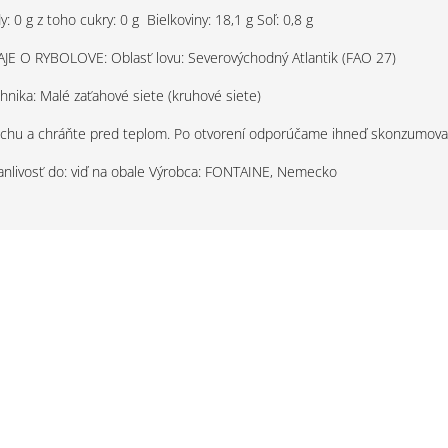
y: 0 g z toho cukry: 0 g
Bielkoviny: 18,1 g Soľ: 0,8 g
E O RYBOLOVE: Oblasť lovu: Severovýchodný Atlantik (FAO 27)
hnika: Malé zaťahové siete (kruhové siete)
suchu a chráňte pred teplom. Po otvorení odporúčame ihneď skonzumova
anlivosť do: viď na obale Výrobca: FONTAINE, Nemecko