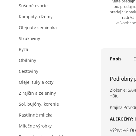
Máte predajňu
Sušené ovocie
bio predajňu
predaj? Kontak
Kompóty, džemy
radi Vá
veľkoobch
Olejnaté semienka
Strukoviny
Ryža
Popis
D
Obilniny
Cestoviny
Podrobný 
Oleje, tuky a octy
Zloženie: SARD
Z rajčín a zeleniny
*Bio
Soľ, bujóny, korenie
Krajina Pôvod
Rastlinné mlieka
ALERGÉNY: 
Mliečne výrobky
VÝŽIVOVÉ ÚDAJ