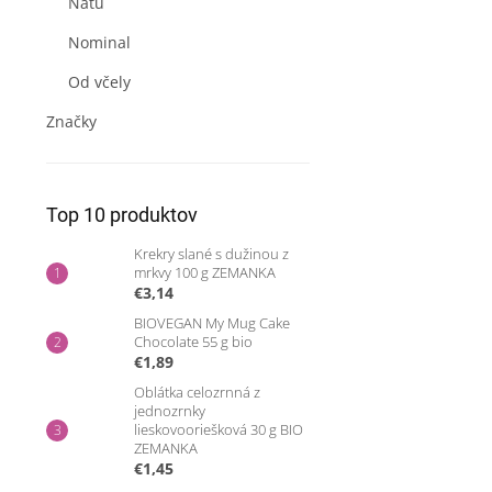
Natu
Nominal
Od včely
Značky
Top 10 produktov
Krekry slané s dužinou z
mrkvy 100 g ZEMANKA
€3,14
BIOVEGAN My Mug Cake
Chocolate 55 g bio
€1,89
Oblátka celozrnná z
jednozrnky
lieskovooriešková 30 g BIO
ZEMANKA
€1,45