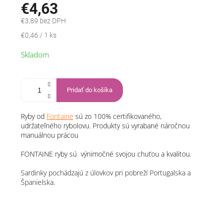
€4,63
€3,89 bez DPH
Jednotková
€0,46 / 1 ks
cena:
Skladom
Pridať do košíka
Ryby od
Fontaine
sú zo 100% certifikovaného,
udržateľného rybolovu. Produkty sú vyrabané náročnou
manuálnou prácou
FONTAINE ryby sú výnimočné svojou chuťou a kvalitou.
Sardinky pochádzajú z úlovkov pri pobreží Portugalska a
Španielska.