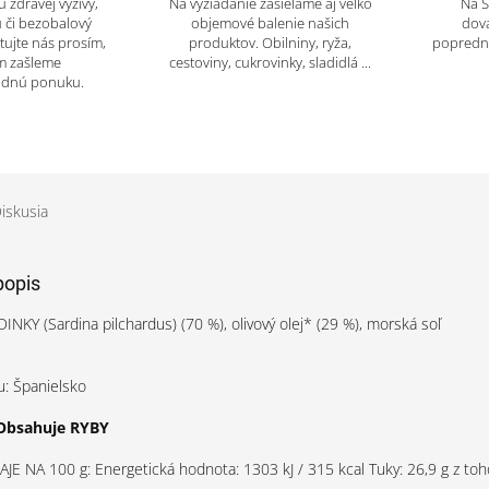
 zdravej výživy,
Na vyžiadanie zasielame aj veľko
Na 
 či bezobalový
objemové balenie našich
dov
tujte nás prosím,
produktov. Obilniny, ryža,
popredný
m zašleme
cestoviny, cukrovinky, sladidlá ...
odnú ponuku.
iskusia
popis
INKY (Sardina pilchardus) (70 %), olivový olej* (29 %), morská soľ
u: Španielsko
Obsahuje RYBY
E NA 100 g: Energetická hodnota: 1303 kJ / 315 kcal Tuky: 26,9 g z toh