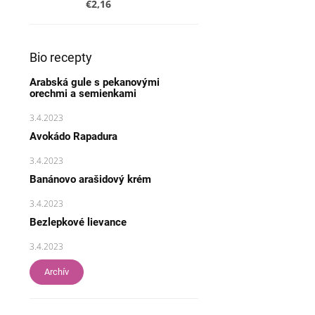
€2,16
Bio recepty
Arabská gule s pekanovými
orechmi a semienkami
3.4.2023
Avokádo Rapadura
3.4.2023
Banánovo arašidový krém
3.4.2023
Bezlepkové lievance
3.4.2023
Archív