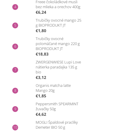
Freee čokoládkové musli
bez mlieka a orechov 400g
€6,24
Trubičky ovocné mango 25
g BIOPRODUKT JT
€1,80
Trubičky ovocné
polomáčané mango 220 g
BIOPRODUKT JT
€18,83
ZWERGENWIESE Lupi Love
nátierka paradajka 135 g
bio
€3,12
Organis matcha latte
Mango 20g
€1,85
Peppersmith SPEARMINT
žuvačky 50g
€4,62
MOGLI Špaldové praclíky
Demeter BIO 50 g