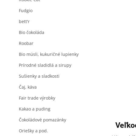
Fudgio
bett'r
Bio čokoláda
Roobar
Bio müsli, kukuričné lupienky
Prírodné sladidlá a sirupy
Sušienky a sladkosti
Čaj, káva
Fair trade výrobky
Kakao a puding
Čokoládové pomazánky
Veľko
Oriešky a pod.