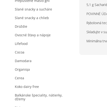
Prepustené maslo ghi
5,1 g Sacharid
Slané snacky a sucháre
POVINNÉ ÚDAJ
Slané snacky a chlieb
Rybolovná tec
Droždie
Skladujte v 
Ovocné šťavy a nápoje
Minimálna trv
Lifefood
Cocoa
Damodara
Organiqa
Cerea
Koko dairy free
Balkánske špeciality, nátierky,
džemy