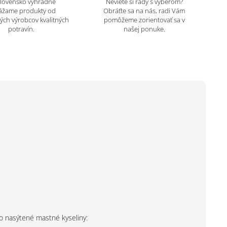
Slovensko výhradné
Neviete si rady s výberom?
ážame produkty od
Obráťte sa na nás, radi Vám
ch výrobcov kvalitných
pomôžeme zorientovať sa v
potravín.
našej ponuke.
o nasýtené mastné kyseliny: