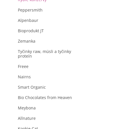
produktu
a
je
n
Peppersmith
0,0
z
e
5
Alpenbaur
l
hviezdičiek.
Bioprodukt JT
Zemanka
Tyčinky raw, müsli a tyčinky
proteín
Freee
Nairns
Smart Organic
Bio Chocolates from Heaven
Meybona
Allnature
Kookie Cat