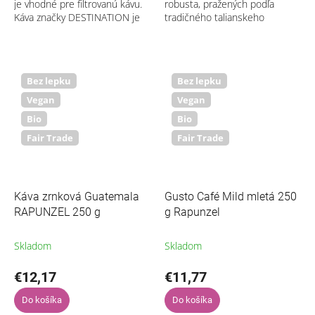
je vhodné pre filtrovanú kávu.
robusta, pražených podľa
Káva značky DESTINATION je
tradičného talianskeho
pražená pomalšie pri nižšej
spôsobu praženia. Kávové zrná
teplote, než bežné
pre túto vyváženú zmes
priemyselné...
pochádzajú od...
Bez lepku
Bez lepku
Vegan
Vegan
Bio
Bio
Fair Trade
Fair Trade
Káva zrnková Guatemala
Gusto Café Mild mletá 250
RAPUNZEL 250 g
g Rapunzel
Skladom
Skladom
€12,17
€11,77
Do košíka
Do košíka