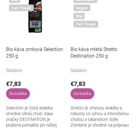
Fair Trade
Vegan
Bio
Fair Trade
Bio káva zrnková Selection
Bio káva mletá Stretto
250 g
Destination 250 g
Skladom
Skladom
€7,83
€7,83
Do košíka
Do košíka
Selection je čistá arabika
Stretto je zmesou arabiky a
stredne silnej chuti. Káva
robusty so silnou a intenzívnou
značky DESTINATION je
chuťou v talianskom štýle.
pražená pomalšie pri nižšej
Zomletie je vhodné na prípravu
teplote, než bežné
filtrovanej kávy. Káva značky