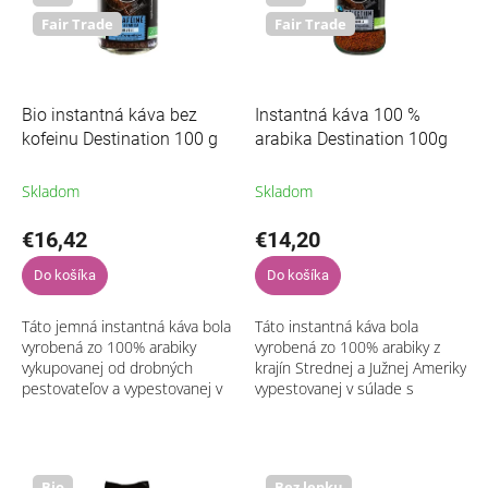
d
p
Fair Trade
Fair Trade
u
r
k
o
t
d
o
u
Bio instantná káva bez
Instantná káva 100 %
v
k
kofeinu Destination 100 g
arabika Destination 100g
t
o
Skladom
Skladom
v
€16,42
€14,20
Do košíka
Do košíka
Táto jemná instantná káva bola
Táto instantná káva bola
vyrobená zo 100% arabiky
vyrobená zo 100% arabiky z
vykupovanej od drobných
krajín Strednej a Južnej Ameriky
pestovateľov a vypestovanej v
vypestovanej v súlade s
súlade s ekologickým
ekologickým
poľnohospodárstvom bez
poľnohospodárstvom bez
použitia pesticídov,...
použitia pesticídov, herbicídov
a...
Bio
Bez lepku