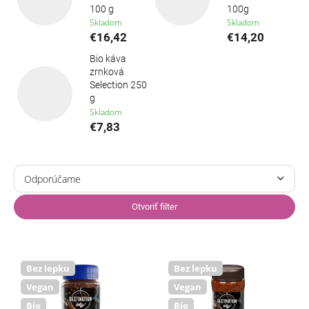
100 g
100g
Skladom
Skladom
€16,42
€14,20
Bio káva
zrnková
Selection 250
g
Skladom
€7,83
R
a
Odporúčame
d
Najlacnejšie
e
Otvoriť filter
n
Najdrahšie
i
V
e
ý
Najpredávanejšie
p
p
Bez lepku
Bez lepku
r
i
Abecedne
Vegan
Vegan
o
s
Bio
Bio