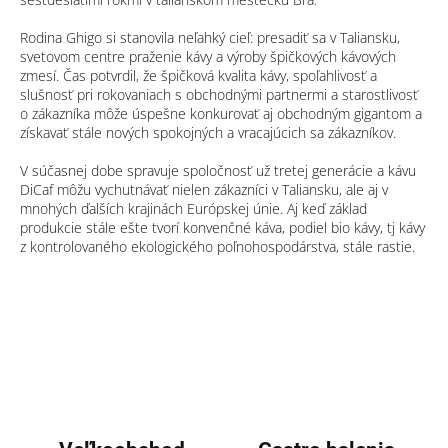
Rodina Ghigo si stanovila neľahký cieľ: presadiť sa v Taliansku,
svetovom centre praženie kávy a výroby špičkových kávových
zmesí. Čas potvrdil, že špičková kvalita kávy, spoľahlivosť a
slušnosť pri rokovaniach s obchodnými partnermi a starostlivosť
o zákazníka môže úspešne konkurovať aj obchodným gigantom a
získavať stále nových spokojných a vracajúcich sa zákazníkov.
V súčasnej dobe spravuje spoločnosť už tretej generácie a kávu
DiCaf môžu vychutnávať nielen zákazníci v Taliansku, ale aj v
mnohých ďalších krajinách Európskej únie. Aj keď základ
produkcie stále ešte tvorí konvenčné káva, podiel bio kávy, tj kávy
z kontrolovaného ekologického poľnohospodárstva, stále rastie.