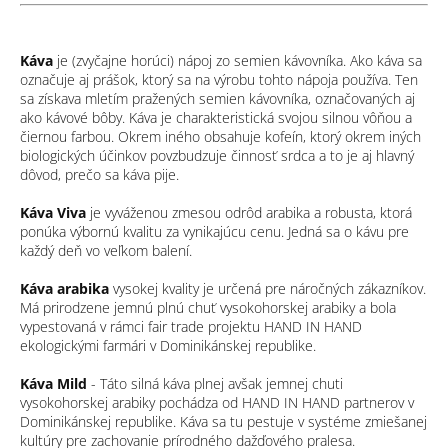
n
i
i
e
e
p
Káva
je (zvyčajne horúci) nápoj zo semien kávovníka. Ako káva sa
r
označuje aj prášok, ktorý sa na výrobu tohto nápoja používa. Ten
v
sa získava mletím pražených semien kávovníka, označovaných aj
k
ako kávové bôby. Káva je charakteristická svojou silnou vôňou a
y
čiernou farbou. Okrem iného obsahuje kofeín, ktorý okrem iných
v
biologických účinkov povzbudzuje činnosť srdca a to je aj hlavný
ý
dôvod, prečo sa káva pije.
p
i
Káva Viva
je vyváženou zmesou odrôd arabika a robusta, ktorá
s
ponúka výbornú kvalitu za vynikajúcu cenu. Jedná sa o kávu pre
u
každý deň vo veľkom balení.
Káva arabika
vysokej kvality je určená pre náročných zákazníkov.
Má prirodzene jemnú plnú chuť vysokohorskej arabiky a bola
vypestovaná v rámci fair trade projektu HAND IN HAND
ekologickými farmári v Dominikánskej republike.
Káva Mild
- Táto silná káva plnej avšak jemnej chuti
vysokohorskej arabiky pochádza od HAND IN HAND partnerov v
Dominikánskej republike. Káva sa tu pestuje v systéme zmiešanej
kultúry pre zachovanie prírodného dažďového pralesa.