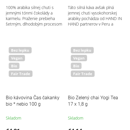
100% arabika silnej chuti s
Táto silná káva avšak plná
jemnými tónmi čokolády a
jemnej chuti vysokohorskej
karmelu. Praženie prebieha
arabiky pochádza od HAND IN
šetrným, dlhodobým procesom
HAND partnerov v Peru a
pri nízkych teplotách, vďaka
Hondurase. Káva sa tu pestuje
tomu má káva čas rozvinúť
v systéme zmiešanej kultúry na
svoju širokú...
zachovanie...
Bez lepku
Bez lepku
Vegan
Vegan
Bio
Bio
Fair Trade
Fair Trade
Bio kávovina Čas čakanky
Bio Zelený chai Yogi Tea
bio * nebio 100 g
17 x 1,8 g
Skladom
Skladom