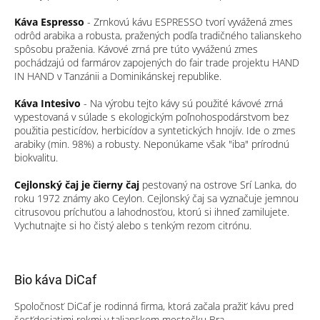
Káva Espresso
- Zrnkovú kávu ESPRESSO tvorí vyvážená zmes
odrôd arabika a robusta, pražených podľa tradičného talianskeho
spôsobu praženia. Kávové zrná pre túto vyváženú zmes
pochádzajú od farmárov zapojených do fair trade projektu HAND
IN HAND v Tanzánii a Dominikánskej republike.
Káva Intesivo
- Na výrobu tejto kávy sú použité kávové zrná
vypestovaná v súlade s ekologickým poľnohospodárstvom bez
použitia pesticídov, herbicídov a syntetických hnojív. Ide o zmes
arabiky (min. 98%) a robusty. Neponúkame však "iba" prírodnú
biokvalitu.
Cejlonský čaj je čierny čaj
pestovaný na ostrove Srí Lanka, do
roku 1972 známy ako Ceylon. Cejlonský čaj sa vyznačuje jemnou
citrusovou príchuťou a lahodnosťou, ktorú si ihneď zamilujete.
Vychutnajte si ho čistý alebo s tenkým rezom citrónu.
Bio káva DiCaf
Spoločnosť DiCaf je rodinná firma, ktorá začala pražiť kávu pred
šesťdesiatimi rokmi v talianskom mestečku Bra.