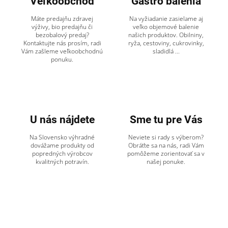
Veľkoobchod
Gastro balenia
Máte predajňu zdravej
Na vyžiadanie zasielame aj
výživy, bio predajňu či
veľko objemové balenie
bezobalový predaj?
našich produktov. Obilniny,
Kontaktujte nás prosím, radi
ryža, cestoviny, cukrovinky,
Vám zašleme veľkoobchodnú
sladidlá ...
ponuku.
U nás nájdete
Sme tu pre Vás
Na Slovensko výhradné
Neviete si rady s výberom?
dovážame produkty od
Obráťte sa na nás, radi Vám
popredných výrobcov
pomôžeme zorientovať sa v
kvalitných potravín.
našej ponuke.