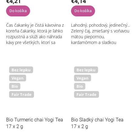
€4,21
€4,14
Do košíka
Do košíka
Čas čakanky je čistá kávovina z
Lahodný, pohodový, jedinečný...
koreňa čakanky, ktorá je ľahko
Zelený čaj, zmiešaný s voňavou
rozpustná a slúži ako náhrada
mätou piepornou,
kávy pre všetkých, ktorí sa
kardamómom a sladkou
vyhýbajú kofeínu. Návod na
škoricou, sú tajomstvom
prípravu: Dve kávové lyžičky...
výnimočnej chuti tohto
nezvyčajného nálevu Zelený...
Bez lepku
Bez lepku
Vegan
Vegan
Bio
Bio
Fair Trade
Fair Trade
Bio Turmeric chai Yogi Tea
Bio Sladký chai Yogi Tea
17 x 2 g
17 x 2 g