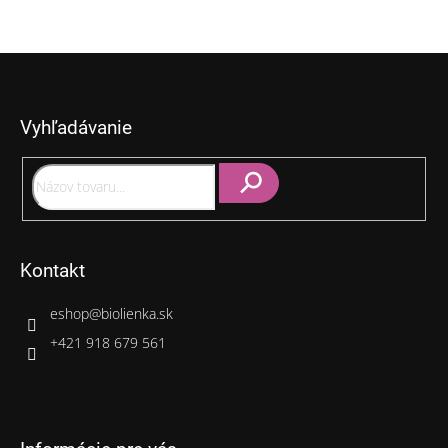
Z
á
p
Vyhľadávanie
ä
t
i
e
Hľadať
Kontakt
eshop
@
biolienka.sk
+421 918 679 561