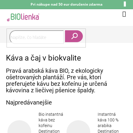
Prejsť
Pri nákupe nad 50 eur doručenie zdarma
na
obsah
Nák
koší
Hľadať
Káva a čaj v biokvalite
Pravá arabská káva BIO, z ekologicky
ošetrovaných plantáží. Pre vás, ktorí
preferujete kávu bez kofeínu je určená
kávovina z liečivej pšenice špaldy.
Najpredávanejšie
Bio instantná
Instantná
káva bez
káva 100 %
kofeinu
arabika
Destination
Destination