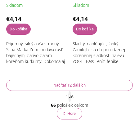
Skladom
Skladom
€4,14
€4,14
Do košíka
Do košíka
Príjemný, silný a všestranný...
Sladký, naplňujúci, ľahký...
Silná Matka Zem im dáva rásť:
Zamilujte sa do prirodzenej
báječným, žiarivo zlatým
korenenej sladkosti nálevu
koreňom kurkumy. Dokonca aj
YOGI TEA®. Aníz, fenikel,
v pohnutých dobách nám
sladké drievko a klinčeky sa
pomáhajú sa cítiť dobre. V
miešajú do lahodne lákavej
kombinácii s...
chuti. Aby...
Načítať 12 ďalších
S
1
6
t
O
r
66
položiek celkom
v
á
l
Hore
n
á
k
o
d
v
a
a
c