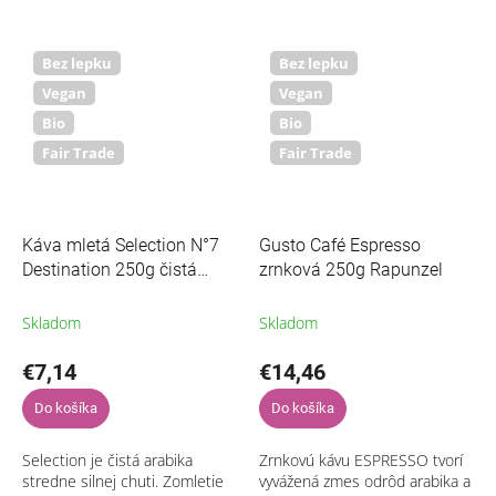
priemyselné kávy. Na výrobu
DESTINATION je pražená...
tejto kávy boli použité...
Bez lepku
Bez lepku
Vegan
Vegan
Bio
Bio
Fair Trade
Fair Trade
Káva mletá Selection N°7
Gusto Café Espresso
Destination 250g čistá
zrnková 250g Rapunzel
arabika
Skladom
Skladom
€7,14
€14,46
Do košíka
Do košíka
Selection je čistá arabika
Zrnkovú kávu ESPRESSO tvorí
stredne silnej chuti. Zomletie
vyvážená zmes odrôd arabika a