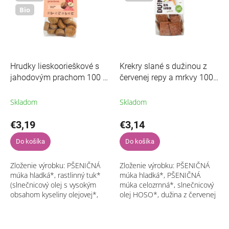
Najpredávanejšie
s
p
Bio
p
r
Abecedne
r
o
o
d
d
u
u
k
Hrudky lieskoorieškové s
Krekry slané s dužinou z
k
t
jahodovým prachom 100 g
červenej repy a mrkvy 100
t
o
BIO ZEMANKA
g ZEMANKA
o
v
Skladom
Skladom
v
€3,19
€3,14
Do košíka
Do košíka
Zloženie výrobku: PŠENIČNÁ
Zloženie výrobku: PŠENIČNÁ
múka hladká*, rastlinný tuk*
múka hladká*, PŠENIČNÁ
(slnečnicový olej s vysokým
múka celozrnná*, slnečnicový
obsahom kyseliny olejovej*,
olej HOSO*, dužina z červenej
rastlinný tuk Shea*, voda),
repy 7,0 %, dužina z mrkvy 7,0
trstinový cukor*,
LIESKOVÉ
%, SEZAMOVÉ semienko*,
ORECHY
*...
šťava z...