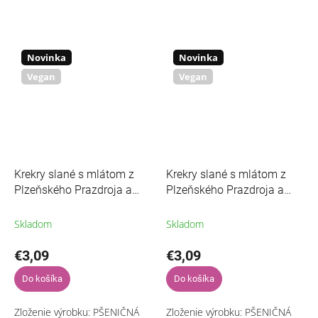
slnečnicový olej HOSO*, šťava
HOSO*, morská jedlá soľ,
z červenej repy 5,4 % (šťava z
SÓJOVÁ omáčka* (pitná voda,
červenej repy* 99 %,...
SÓJOVÉ bôby
*,...
Novinka
Novinka
Vegan
Vegan
Krekry slané s mlátom z
Krekry slané s mlátom z
Plzeňského Prazdroja a
Plzeňského Prazdroja a
cesnakom 100 g
syrom 100 g ZEMANKA
ZEMANKA
Skladom
Skladom
€3,09
€3,09
Do košíka
Do košíka
Zloženie výrobku: PŠENIČNÁ
Zloženie výrobku: PŠENIČNÁ