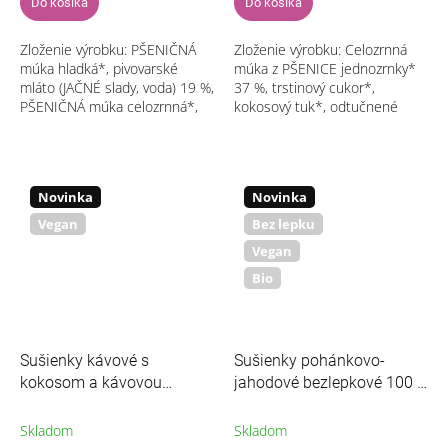
Do košíka
Do košíka
Zloženie výrobku: PŠENIČNÁ
Zloženie výrobku: Celozrnná
múka hladká*, pivovarské
múka z PŠENICE jednozrnky*
mláto (JAČNÉ slady, voda) 19 %,
37 %, trstinový cukor*,
PŠENIČNÁ múka celozrnná*,
kokosový tuk*, odtučnené
slnečnicový olej HOSO*,
MLIEKO*, nízkotučné kakao*,
morská jedlá soľ, SÓJOVÁ
LIESKOORIEŠKOVÉ maslo* 3,8
omáčka* (pitná...
% (100 % jadra...
Novinka
Novinka
Vegan
Bez lepku
Vegan
Bio
Sušienky kávové s
Sušienky pohánkovo-
kokosom a kávovou
jahodové bezlepkové 100 g
usadeninou 100 g
BIO ZEMANKA
ZEMANKA
Skladom
Skladom