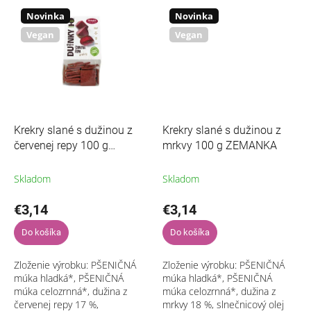
Novinka
Novinka
Vegan
Vegan
Krekry slané s dužinou z
Krekry slané s dužinou z
červenej repy 100 g
mrkvy 100 g ZEMANKA
ZEMANKA
Skladom
Skladom
€3,14
€3,14
Do košíka
Do košíka
Zloženie výrobku: PŠENIČNÁ
Zloženie výrobku: PŠENIČNÁ
múka hladká*, PŠENIČNÁ
múka hladká*, PŠENIČNÁ
múka celozrnná*, dužina z
múka celozrnná*, dužina z
červenej repy 17 %,
mrkvy 18 %, slnečnicový olej