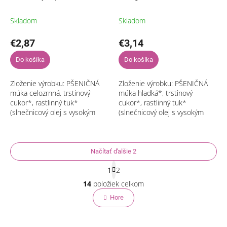
g BIO ZEMANKA
Skladom
Skladom
€2,87
€3,14
Do košíka
Do košíka
Zloženie výrobku: PŠENIČNÁ
Zloženie výrobku: PŠENIČNÁ
múka celozrnná, trstinový
múka hladká*, trstinový
cukor*, rastlinný tuk*
cukor*, rastlinný tuk*
(slnečnicový olej s vysokým
(slnečnicový olej s vysokým
obsahom kyseliny olejovej*,
obsahom kyseliny olejovej*,
rastlinný tuk Shea*, voda),
rastlinný tuk Shea*, voda),
horká čokoláda*...
dužina z jablka 9...
Načítať ďalšie 2
S
1
2
t
O
r
14
položiek celkom
v
á
l
Hore
n
á
k
o
d
v