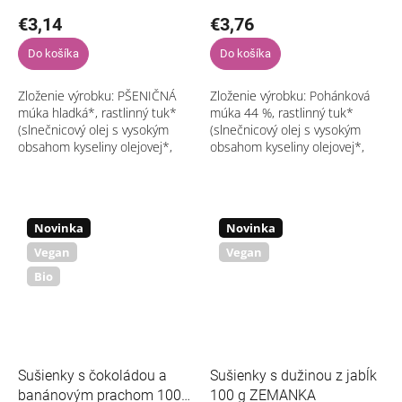
€3,14
€3,76
Do košíka
Do košíka
Zloženie výrobku: PŠENIČNÁ
Zloženie výrobku: Pohánková
múka hladká*, rastlinný tuk*
múka 44 %, rastlinný tuk*
(slnečnicový olej s vysokým
(slnečnicový olej s vysokým
obsahom kyseliny olejovej*,
obsahom kyseliny olejovej*,
rastlinný tuk Shea*, voda),
rastlinný tuk Shea*, voda),
trstinový cukor*, kokos* 10 %,
ryžový sirup*, agávový sirup*,...
kávová...
Novinka
Novinka
Vegan
Vegan
Bio
Sušienky s čokoládou a
Sušienky s dužinou z jabĺk
banánovým prachom 100
100 g ZEMANKA