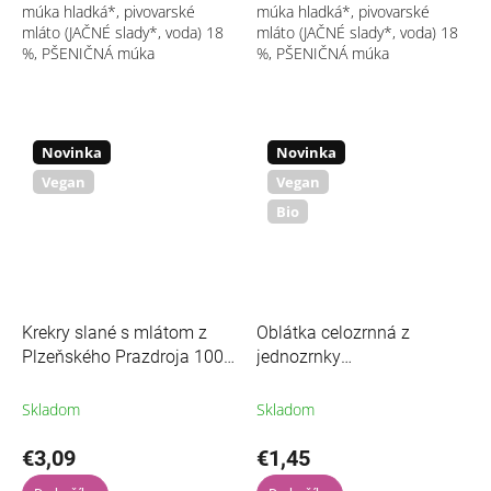
múka hladká*, pivovarské
múka hladká*, pivovarské
mláto (JAČNÉ slady*, voda) 18
mláto (JAČNÉ slady*, voda) 18
%, PŠENIČNÁ múka
%, PŠENIČNÁ múka
celozrnná*, slnečnicový olej
celozrnná*, slnečnicový olej
HOSO*, morská jedlá soľ,
HOSO*, GOUDA*
cesnak sušený* 1,5 %,...
(pasterované kravské
MLIEKO*, jedlá...
Novinka
Novinka
Vegan
Vegan
Bio
Krekry slané s mlátom z
Oblátka celozrnná z
Plzeňského Prazdroja 100
jednozrnky
g ZEMANKA
lieskovooriešková 30 g BIO
ZEMANKA
Skladom
Skladom
€3,09
€1,45