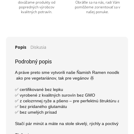
dovážame produkty od
Obráťte sa na nás, radi Vám
popredných výrobcov
pomôžeme zorientovať sa v
kvalitných potravín.
našej ponuke.
Popis
Diskusia
Podrobný popis
A práve preto sme vytvorili naše Ňamish Ramen noodles – chutn
 ako pre vegetariánov, tak pre vegánov 🍜

✅ certifikované bez lepku

✅ vyrobené z kvalitných surovín bez GMO

✅ z celozrnnej ryže a pšeno – pre perfektnú štruktúru a prirod
✅ bez pridaného glutamátu

✅ bez umelých prísad

Stačí pár minút a máte na stole skvelý, rýchly a poctivý pokrm, 