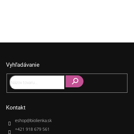
Z
á
p
Vyhľadávanie
ä
t
i
e
Hľadať
Kontakt
eshop
@
biolienka.sk
+421 918 679 561