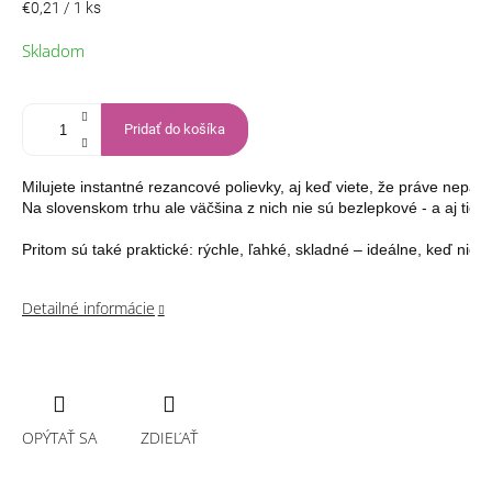
Jednotková
€0,21 / 1 ks
cena:
Skladom
Pridať do košíka
Milujete instantné rezancové polievky, aj keď viete, že práve nepatrí
Na slovenskom trhu ale väčšina z nich nie sú bezlepkové - a aj tie, 
Pritom sú také praktické: rýchle, ľahké, skladné – ideálne, keď nie j
Detailné informácie
OPÝTAŤ SA
ZDIEĽAŤ