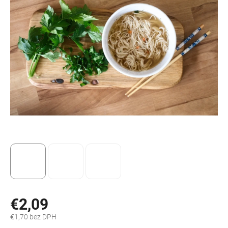
€2,09
€1,70 bez DPH