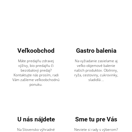
Veľkoobchod
Gastro balenia
Máte predajňu zdravej
Na vyžiadanie zasielame aj
výživy, bio predajňu či
veľko objemové balenie
bezobalový predaj?
našich produktov. Obilniny,
Kontaktujte nás prosím, radi
ryža, cestoviny, cukrovinky,
Vám zašleme veľkoobchodnú
sladidlá ...
ponuku.
U nás nájdete
Sme tu pre Vás
Na Slovensko výhradné
Neviete si rady s výberom?