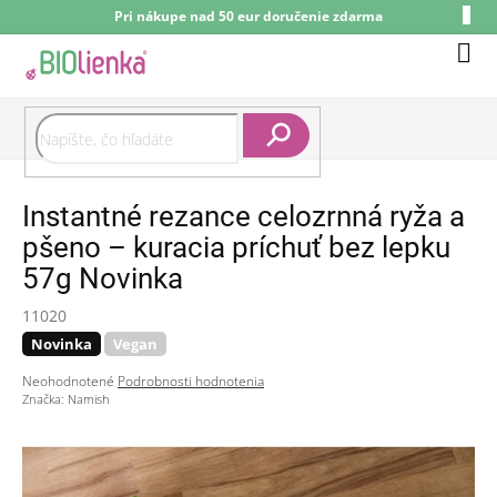
Prejsť
Pri nákupe nad 50 eur doručenie zdarma
na
obsah
Nák
koší
Hľadať
Instantné rezance celozrnná ryža a
pšeno – kuracia príchuť bez lepku
57g Novinka
11020
Novinka
Vegan
Priemerné
Neohodnotené
Podrobnosti hodnotenia
hodnotenie
Značka:
Namish
produktu
je
0,0
z
5
hviezdičiek.