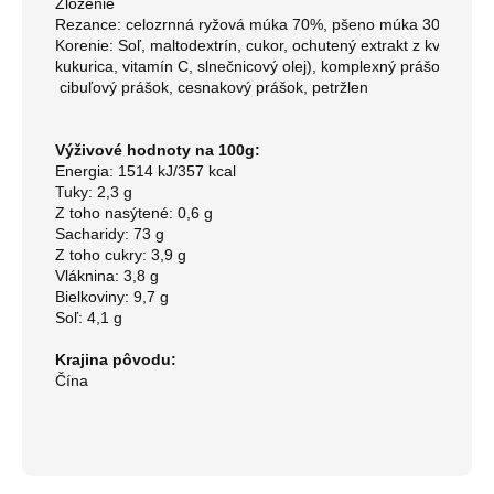
Zloženie

Rezance: celozrnná ryžová múka 70%, pšeno múka 30%

Korenie: Soľ, maltodextrín, cukor, ochutený extrakt z kvasníc (e
kukurica, vitamín C, slnečnicový olej), komplexný prášok zo 
só
 cibuľový prášok, cesnakový prášok, petržlen
Výživové hodnoty na 100g:
Energia: 1514 kJ/357 kcal
Tuky: 2,3 g
Z toho nasýtené: 0,6 g
Sacharidy: 73 g
Z toho cukry: 3,9 g
Vláknina: 3,8 g
Bielkoviny: 9,7 g
Soľ: 4,1 g
Krajina pôvodu:
Čína 