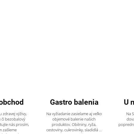
obchod
Gastro balenia
U 
 zdravej výživy,
Na vyžiadanie zasielame aj veľko
Na 
 či bezobalový
objemové balenie našich
dov
tujte nás prosím,
produktov. Obilniny, ryža,
popredný
m zašleme
cestoviny, cukrovinky, sladidlá ...