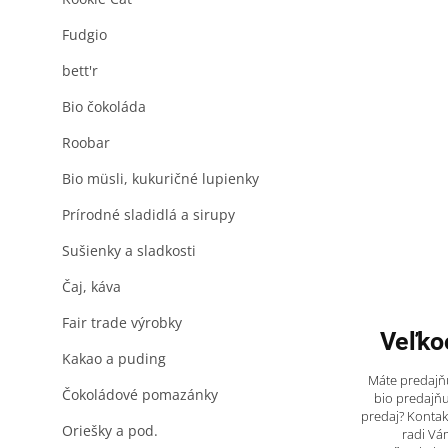
Fudgio
bett'r
Bio čokoláda
Roobar
Bio müsli, kukuričné lupienky
Prírodné sladidlá a sirupy
Sušienky a sladkosti
Čaj, káva
Fair trade výrobky
Veľko
Kakao a puding
Máte predajňu
Čokoládové pomazánky
bio predajňu
predaj? Kontak
Oriešky a pod.
radi Vá