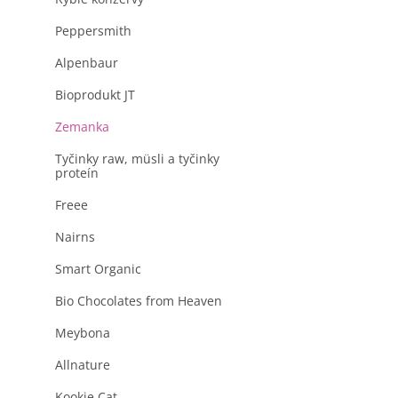
produktu
a
je
n
Peppersmith
0,0
z
e
5
Alpenbaur
l
hviezdičiek.
Bioprodukt JT
Zemanka
Tyčinky raw, müsli a tyčinky
proteín
Freee
Nairns
Smart Organic
Bio Chocolates from Heaven
Meybona
Allnature
Kookie Cat