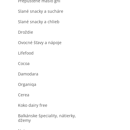
Prepustené maslo ghi
Slané snacky a sucháre
Slané snacky a chlieb
Droždie
Ovocné šťavy a nápoje
Lifefood
Cocoa
Damodara
Organiqa
Cerea
Koko dairy free
Balkánske špeciality, nátierky,
džemy