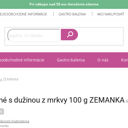
Pri nákupe nad 50 eur doručenie zdarma
EĽKOOBCHODNÉ INFORMÁCIE
GASTRO BALENIA
AKO NAKUPOVAŤ
Hľadať
koobchodné informácie
Gastro balenia
O nás
Kon
0 g ZEMANKA
ané s dužinou z mrkvy 100 g ZEMANKA
6
n
bnosti hodnotenia
emanka