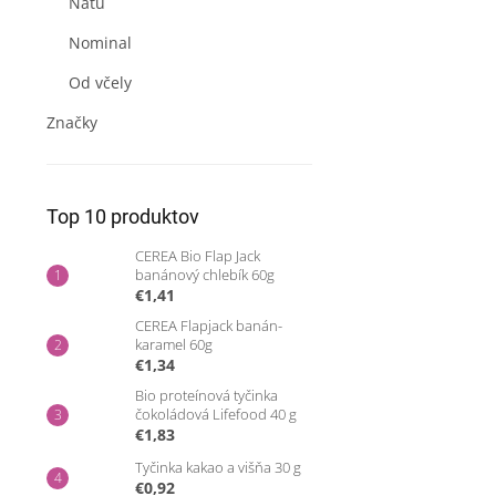
Natu
Nominal
Od včely
Značky
Top 10 produktov
CEREA Bio Flap Jack
banánový chlebík 60g
€1,41
CEREA Flapjack banán-
karamel 60g
€1,34
Bio proteínová tyčinka
čokoládová Lifefood 40 g
€1,83
Tyčinka kakao a višňa 30 g
€0,92