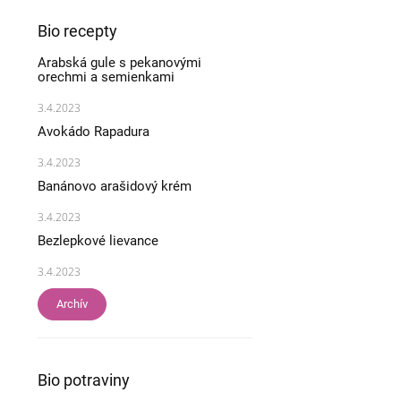
Bio recepty
Arabská gule s pekanovými
orechmi a semienkami
3.4.2023
Avokádo Rapadura
3.4.2023
Banánovo arašidový krém
3.4.2023
Bezlepkové lievance
3.4.2023
Archív
Bio potraviny