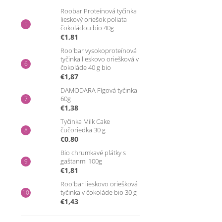
Roobar Proteínová tyčinka
lieskový oriešok poliata
čokoládou bio 40g
€1,81
Roo'bar vysokoproteínová
tyčinka lieskovo oriešková v
čokoláde 40 g bio
€1,87
DAMODARA Fígová tyčinka
60g
€1,38
Tyčinka Milk Cake
čučoriedka 30 g
€0,80
Bio chrumkavé plátky s
gaštanmi 100g
€1,81
Roo'bar lieskovo oriešková
tyčinka v čokoláde bio 30 g
€1,43