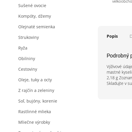
veľkoobch
Sušené ovocie
Kompóty, džemy
Olejnaté semienka
Popis
D
Strukoviny
Ryža
Podrobný 
Obilniny
Výživové údaj
Cestoviny
mastné kyseli
2,18 g Zoznam
Oleje, tuky a octy
Skladujte v s
Z rajčín a zeleniny
Soľ, bujóny, korenie
Rastlinné mlieka
Mliečne výrobky