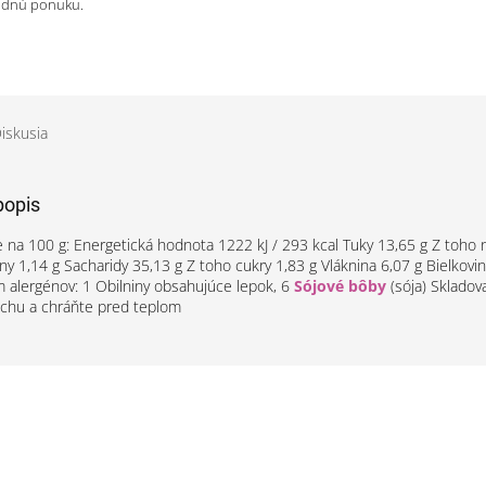
odnú ponuku.
iskusia
popis
e na 100 g: Energetická hodnota 1222 kJ / 293 kcal Tuky 13,65 g Z toho
ny 1,14 g Sacharidy 35,13 g Z toho cukry 1,83 g Vláknina 6,07 g Bielkovin
 alergénov: 1 Obilniny obsahujúce lepok, 6
Sójové bôby
(sója) Skladov
uchu a chráňte pred teplom