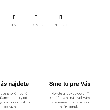
TLAČ
OPÝTAŤ SA
ZDIEĽAŤ
nás nájdete
Sme tu pre Vás
Slovensko výhradné
Neviete si rady s výberom?
ážame produkty od
Obráťte sa na nás, radi Vám
ch výrobcov kvalitných
pomôžeme zorientovať sa v
potravín.
našej ponuke.