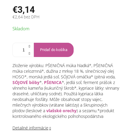
€3,14
€2,64 bez DPH
Jednotková
Skladom
cena:
Pridať do košíka
Zloženie výrobku: PŠENIČNÁ múka hladká*, PŠENIČNÁ
múka celozrnná*, dužina z mrkvy 18 %, slnečnicový olej
HOSO*, morská jedlá soľ, SÓJOVÁ omáčka* (pitná voda,
SÓJOVÉ bôby
*,
PŠENICA
*, jedlá soľ, ferment prášok z
vínneho kameňa (kukuričný škrob*, kypriace látky: vinnany
draselné, uhličitany sodné). Použitá kypriaca látka
neobsahuje fosfáty. Môže obsahovať stopy vajec,
mliečnych výrobkov (vrátane laktózy) a škrupinových
plodov (lieskové a
vlašské orechy
) a sezamu.*produkt
kontrolovaného ekologického poľnohospodárstva
Detailné informácie