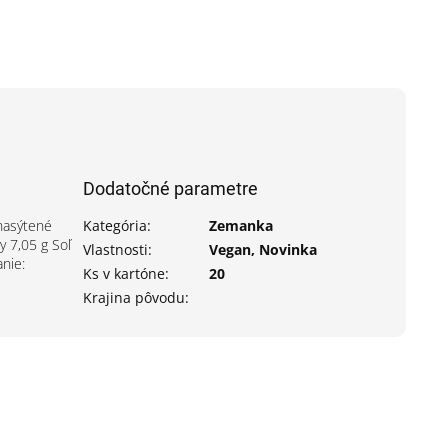
Dodatočné parametre
 nasýtené
Kategória
:
Zemanka
y 7,05 g Soľ
Vlastnosti
:
Vegan, Novinka
anie:
Ks v kartóne
:
20
Krajina pôvodu
: