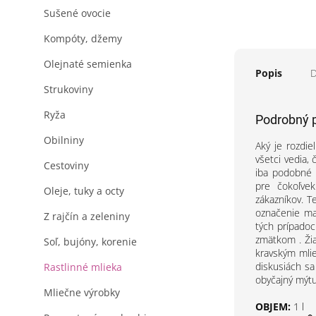
Sušené ovocie
Kompóty, džemy
Olejnaté semienka
Popis
D
Strukoviny
Ryža
Podrobný 
Obilniny
Aký je rozdie
všetci vedia,
Cestoviny
iba podobné p
pre čokoľve
Oleje, tuky a octy
zákazníkov. T
označenie ma
Z rajčín a zeleniny
tých prípadoc
zmätkom . Žia
Soľ, bujóny, korenie
kravským mlie
diskusiách sa
Rastlinné mlieka
obyčajný mýtu
Mliečne výrobky
OBJEM:
1 l