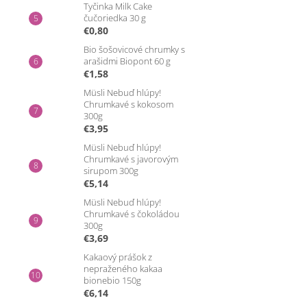
Tyčinka Milk Cake
čučoriedka 30 g
€0,80
Bio šošovicové chrumky s
arašidmi Biopont 60 g
€1,58
Müsli Nebuď hlúpy!
Chrumkavé s kokosom
300g
€3,95
Müsli Nebuď hlúpy!
Chrumkavé s javorovým
sirupom 300g
€5,14
Müsli Nebuď hlúpy!
Chrumkavé s čokoládou
300g
€3,69
Kakaový prášok z
nepraženého kakaa
bionebio 150g
€6,14