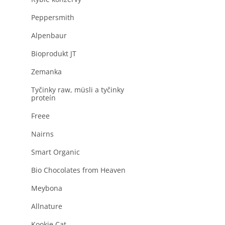
produktu
a
je
n
Peppersmith
0,0
z
e
5
Alpenbaur
l
hviezdičiek.
Bioprodukt JT
Zemanka
Tyčinky raw, müsli a tyčinky
proteín
Freee
Nairns
Smart Organic
Bio Chocolates from Heaven
Meybona
Allnature
Kookie Cat