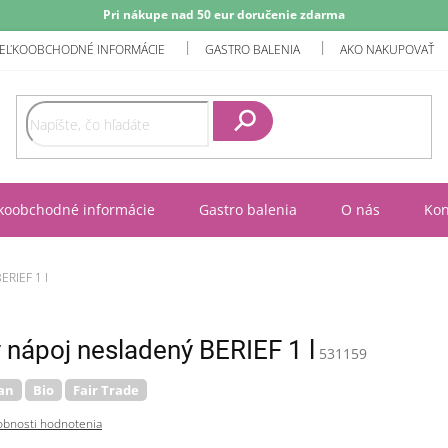
Pri nákupe nad 50 eur doručenie zdarma
EĽKOOBCHODNÉ INFORMÁCIE
GASTRO BALENIA
AKO NAKUPOVAŤ
Hľadať
koobchodné informácie
Gastro balenia
O nás
Kon
ERIEF 1 l
ý nápoj nesladený BERIEF 1 l
531159
an
Bio
Fair Trade
bnosti hodnotenia