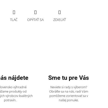
TLAČ
OPÝTAŤ SA
ZDIEĽAŤ
nás nájdete
Sme tu pre Vás
Slovensko výhradné
Neviete si rady s výberom?
ážame produkty od
Obráťte sa na nás, radi Vám
ch výrobcov kvalitných
pomôžeme zorientovať sa v
potravín.
našej ponuke.