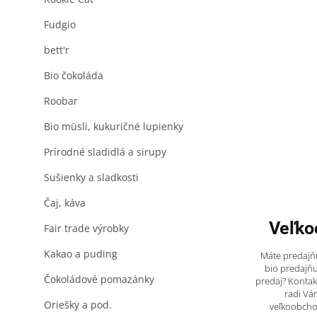
Fudgio
bett'r
Bio čokoláda
Roobar
Bio müsli, kukuričné lupienky
Prírodné sladidlá a sirupy
Sušienky a sladkosti
Čaj, káva
Veľko
Fair trade výrobky
Kakao a puding
Máte predajňu
bio predajňu
Čokoládové pomazánky
predaj? Kontak
radi Vá
Oriešky a pod.
veľkoobch