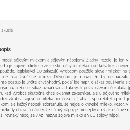
iskusia
popis
l medzi sójovým mliekom a sójovým nápojom? Žiadny, rozdiel je len v 
 čo to je sójové mlieko, a že so skutočným mliekom od kráv, kôz či ovi
oužitie, legislatívci EÚ zakazujú výrobcom použitie slova "mlieko" na 
k iné ako živočíšne mlieka. Dôvodom je obava, že by dochádzalo
ento postup je určite chvályhodný, pokiaľ ide napr. o zákaz používania s
rgarínu, alebo o zákaz označovania tukových poľav názvom čokoláda 
h, keď výrobca skutočne chce oklamať zákazníka), ale u sójového mliek
dny výrobca sójového mlieka nemá za cieľ, aby si spotrebitelia plietli 
kom, ale každý naopak zdôrazňuje, že nejde o kravské mlieko. Pozor, v 
 niekedy objavujú názory, že sójový nápoj je menej kvalitný ako sójové m
s, rovnaký nápoj sa v Ázii nazýva sójové mlieko a v EÚ sójový nápoj.