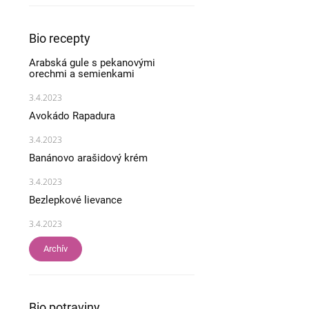
Bio recepty
Arabská gule s pekanovými
orechmi a semienkami
3.4.2023
Avokádo Rapadura
3.4.2023
Banánovo arašidový krém
3.4.2023
Bezlepkové lievance
3.4.2023
Archív
Bio potraviny