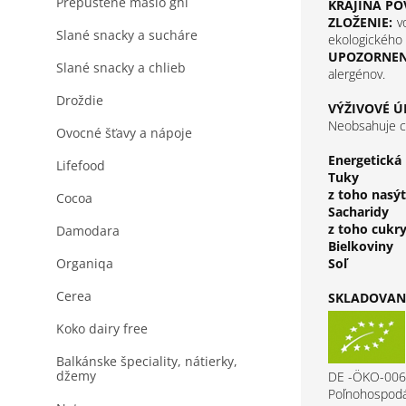
Prepustené maslo ghi
KRAJINA PÔ
ZLOŽENIE:
v
Slané snacky a sucháre
ekologického
UPOZORNEN
Slané snacky a chlieb
alergénov.
Droždie
VÝŽIVOVÉ Ú
Neobsahuje ch
Ovocné šťavy a nápoje
Energetická
Lifefood
Tuky
z toho nasý
Cocoa
Sacharidy
z toho cukr
Damodara
Bielkoviny
Organiqa
Soľ
Cerea
SKLADOVANI
Koko dairy free
Balkánske špeciality, nátierky,
džemy
DE -ÖKO-006
Poľnohospodá