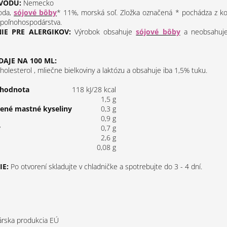
VODU:
Nemecko
oda,
sójové bôby
* 11%, morská soľ. Zložka označená * pochádza z k
 poľnohospodárstva.
IE PRE ALERGIKOV:
Výrobok obsahuje
sójové bôby
a neobsahuje
DAJE NA 100 ML:
olesterol , mliečne bielkoviny a laktózu a obsahuje iba 1,5% tuku.
 hodnota
118 kJ/28 kcal
1,5 g
tené mastné kyseliny
0,3 g
0,9 g
y
0,7 g
2,6 g
0,08 g
E:
Po otvorení skladujte v chladničke a spotrebujte do 3 - 4 dní.
rska produkcia EÚ