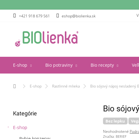
Prejsť
na
obsah
V
+421 918 679 561
eshop@biolienka.sk
E-shop
Bio potraviny
Bio recepty
Veľ
Domov
E-shop
Rastlinné mlieka
Bio sójový nápoj nesladený B
B
Bio sójov
Preskočiť
o
Kategórie
kategórie
č
Bez lepku
Veg
n
E-shop
ý
Priemerné
Neohodnotené
Podro
p
hodnotenie
Značka:
BERIEF
Rybie konzervy