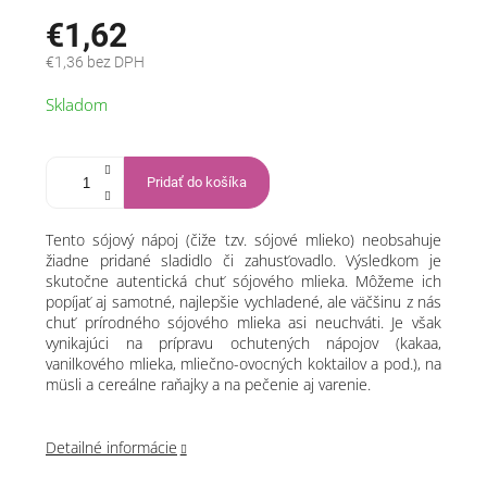
€1,62
€1,36 bez DPH
Jednotková
Skladom
cena:
Pridať do košíka
Tento sójový nápoj (čiže tzv. sójové mlieko) neobsahuje
žiadne pridané sladidlo či zahusťovadlo. Výsledkom je
skutočne autentická chuť sójového mlieka. Môžeme ich
popíjať aj samotné, najlepšie vychladené, ale väčšinu z nás
chuť prírodného sójového mlieka asi neuchváti. Je však
vynikajúci na prípravu ochutených nápojov (kakaa,
vanilkového mlieka, mliečno-ovocných koktailov a pod.), na
müsli a cereálne raňajky a na pečenie aj varenie.
Detailné informácie