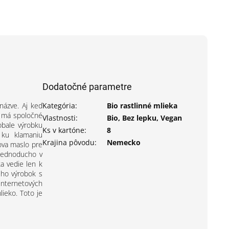
Dodatočné parametre
názve. Aj keď
Kategória
:
Bio rastlinné mlieka
ec má spoločné
Vlastnosti
:
Bio, Bez lepku, Vegan
obale výrobku
Ks v kartóne
:
8
 ku klamaniu
Krajina pôvodu
:
Nemecko
lova maslo pre
(jednoducho v
a vedie len k
jeho výrobok s
internetových
lieko. Toto je