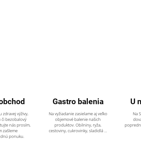
obchod
Gastro balenia
U 
 zdravej výživy,
Na vyžiadanie zasielame aj veľko
Na 
 či bezobalový
objemové balenie našich
dov
tujte nás prosím,
produktov. Obilniny, ryža,
popredný
m zašleme
cestoviny, cukrovinky, sladidlá ...
odnú ponuku.