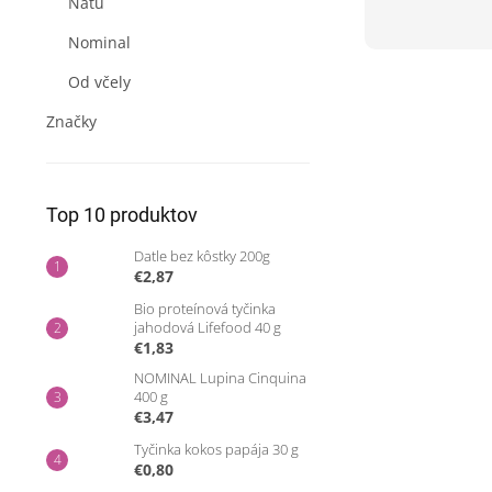
Natu
Nominal
Od včely
Značky
Top 10 produktov
Datle bez kôstky 200g
€2,87
Bio proteínová tyčinka
jahodová Lifefood 40 g
€1,83
NOMINAL Lupina Cinquina
400 g
€3,47
Tyčinka kokos papája 30 g
€0,80