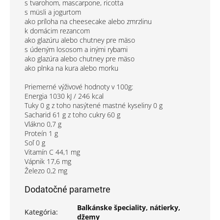
s tvarohom, mascarpone, ricotta
s müsli a jogurtom
ako príloha na cheesecake alebo zmrzlinu
k domácim rezancom
ako glazúru alebo chutney pre mäso
s údeným lososom a inými rybami
ako glazúra alebo chutney pre mäso
ako plnka na kura alebo morku
Priemerné výživové hodnoty v 100g:
Energia 1030 kJ / 246 kcal
Tuky 0 g z toho nasýtené mastné kyseliny 0 g
Sacharid 61 g z toho cukry 60 g
Vlákno 0,7 g
Proteín 1 g
Soľ 0 g
Vitamín C 44,1 mg
Vápnik 17,6 mg
Železo 0,2 mg
Dodatočné parametre
Balkánske špeciality, nátierky,
Kategória
:
džemy