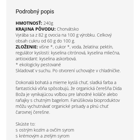
Podrobný popis
HMOTNOSŤ:
240g
KRAJINA PÔVODU:
Chorvátsko
Vyrába sa z 82 g ovocia na 100 g výrobku. Celkový
obsah cukru od 60 g do 100 g.
ZLOŽENIE:
višne *, cukor *, voda, želatína: pektín,
regulátor kyslosti: kyselina citrónová, kyselina mliečna,
antioxidant: kyselina askorbová.
* ekologicky pestované
Skladovať v suchu. Po otvorení uchovajte v chladničke.
Dokonalá bohatá a mierne kyslá chuť, sladká farba a
fantastická vôňa spôsobujú, že organická čerešňa Dida
Boža je vynikajúcou voľbou pre lahodné koláče alebo
raňajky s chutným bagelom. Fanúšikovia bioproduktov
môžu vychutnávať organické prísady a plnú chuť
čarovnej čerešne.
Skúste to:
s ostrým kozím a ovčím syrom
s krémovým a zrelým syrom