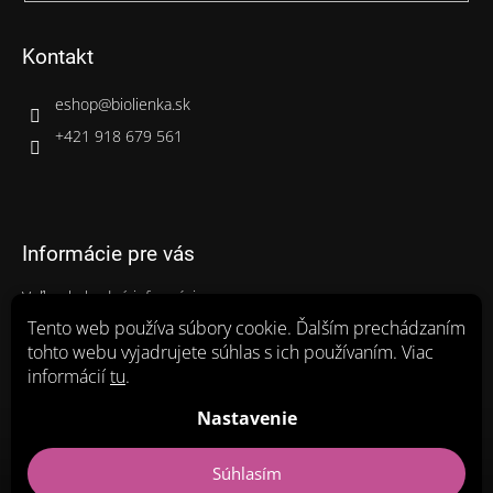
Kontakt
eshop
@
biolienka.sk
+421 918 679 561
Informácie pre vás
Veľkoobchodné informácie
Gastro balenia
Tento web používa súbory cookie. Ďalším prechádzaním
tohto webu vyjadrujete súhlas s ich používaním. Viac
Ako nakupovať
informácií
tu
.
Obchodné podmienky
Zásady ochrany osobných údajov a poučenie o cookies
Nastavenie
Súhlasím