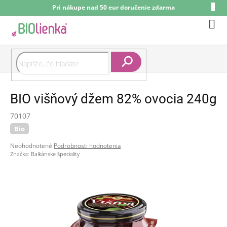
Prejsť
Pri nákupe nad 50 eur doručenie zdarma
na
obsah
Nák
koší
Hľadať
BIO višňový džem 82% ovocia 240g
70107
Bio
Priemerné
Neohodnotené
Podrobnosti hodnotenia
hodnotenie
Značka:
Balkánske špeciality
produktu
je
0,0
z
5
hviezdičiek.