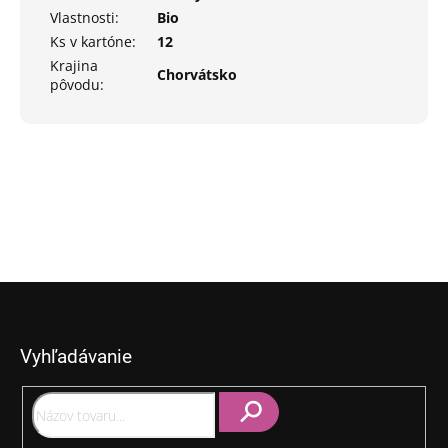
Vlastnosti
:
Bio
Ks v kartóne
:
12
Krajina
Chorvátsko
pôvodu
:
Z
á
p
Vyhľadávanie
ä
t
i
e
Hľadať