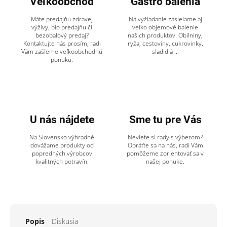
Veľkoobchod
Gastro balenia
Máte predajňu zdravej
Na vyžiadanie zasielame aj
výživy, bio predajňu či
veľko objemové balenie
bezobalový predaj?
našich produktov. Obilniny,
Kontaktujte nás prosím, radi
ryža, cestoviny, cukrovinky,
Vám zašleme veľkoobchodnú
sladidlá ...
ponuku.
U nás nájdete
Sme tu pre Vás
Na Slovensko výhradné
Neviete si rady s výberom?
dovážame produkty od
Obráťte sa na nás, radi Vám
popredných výrobcov
pomôžeme zorientovať sa v
kvalitných potravín.
našej ponuke.
Popis
Diskusia