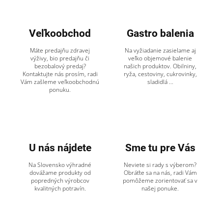
Veľkoobchod
Gastro balenia
Máte predajňu zdravej
Na vyžiadanie zasielame aj
výživy, bio predajňu či
veľko objemové balenie
bezobalový predaj?
našich produktov. Obilniny,
Kontaktujte nás prosím, radi
ryža, cestoviny, cukrovinky,
Vám zašleme veľkoobchodnú
sladidlá ...
ponuku.
U nás nájdete
Sme tu pre Vás
Na Slovensko výhradné
Neviete si rady s výberom?
dovážame produkty od
Obráťte sa na nás, radi Vám
popredných výrobcov
pomôžeme zorientovať sa v
kvalitných potravín.
našej ponuke.