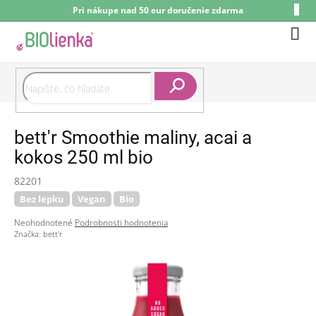
Prejsť
Pri nákupe nad 50 eur doručenie zdarma
na
obsah
Nák
koší
Hľadať
bett'r Smoothie maliny, acai a
kokos 250 ml bio
82201
Bez lepku
Vegan
Bio
Priemerné
Neohodnotené
Podrobnosti hodnotenia
hodnotenie
Značka:
bett'r
produktu
je
0,0
z
5
hviezdičiek.