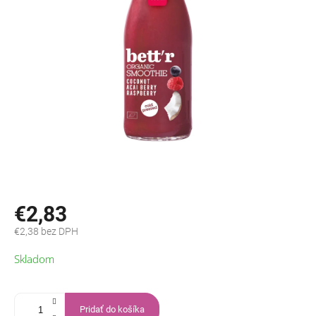
€2,83
€2,38 bez DPH
Jednotková
Skladom
cena:
Pridať do košíka