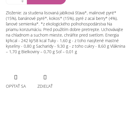
Zloženie: za studena lisovaná jablková šťava*, malinové pyré*
(15%), banánové pyré*, kokos* (15%), pyré z acai berry* (4%),
ľanové semienka*. *z ekologického poľnohospodárstva Na
priamu konzumáciu. Pred použitím dobre pretrepte. Uchovávajte
na chladnom a suchom mieste, chráňte pred svetlom. Energia
kJ/kcal - 242 kJ/58 kcal Tuky - 1,60 g - z toho nasýtené mastné
kyseliny - 0,80 g Sacharidy - 9,30 g - z toho cukry - 8,60 g Vláknina
– 1,70 g Bielkoviny – 0,70 g Soľ – 0,01 g
OPÝTAŤ SA
ZDIEĽAŤ