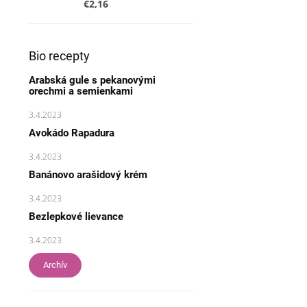
€2,16
Bio recepty
Arabská gule s pekanovými
orechmi a semienkami
3.4.2023
Avokádo Rapadura
3.4.2023
Banánovo arašidový krém
3.4.2023
Bezlepkové lievance
3.4.2023
Archív