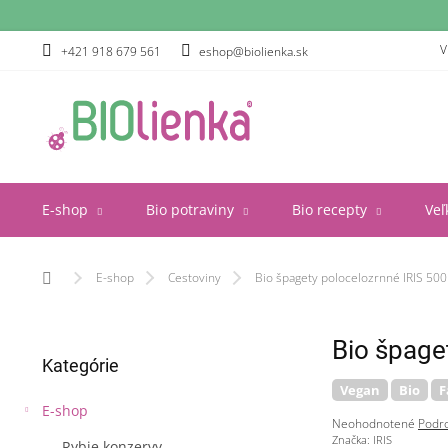
Prejsť
na
obsah
V
+421 918 679 561
eshop@biolienka.sk
E-shop
Bio potraviny
Bio recepty
Veľ
Domov
E-shop
Cestoviny
Bio špagety polocelozrnné IRIS 500
B
Bio špage
Preskočiť
o
Kategórie
kategórie
č
Vegan
Bio
F
n
E-shop
ý
Priemerné
Neohodnotené
Podro
p
hodnotenie
Značka:
IRIS
Rybie konzervy