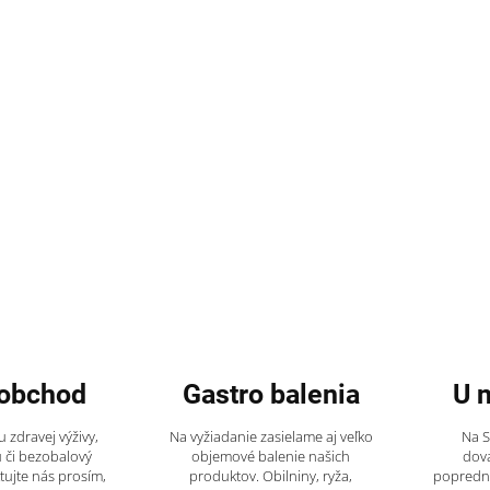
obchod
Gastro balenia
U 
 zdravej výživy,
Na vyžiadanie zasielame aj veľko
Na 
 či bezobalový
objemové balenie našich
dov
tujte nás prosím,
produktov. Obilniny, ryža,
popredný