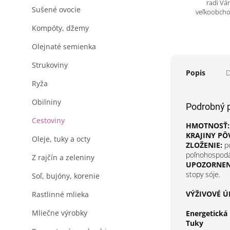
radi Vá
Sušené ovocie
veľkoobch
Kompóty, džemy
Olejnaté semienka
Strukoviny
Popis
D
Ryža
Obilniny
Podrobný 
Cestoviny
HMOTNOSŤ:
KRAJINY PÔ
Oleje, tuky a octy
ZLOŽENIE:
po
poľnohospodá
Z rajčín a zeleniny
UPOZORNENI
stopy sóje.
Soľ, bujóny, korenie
VÝŽIVOVÉ ÚD
Rastlinné mlieka
Mliečne výrobky
Energetická
Tuky