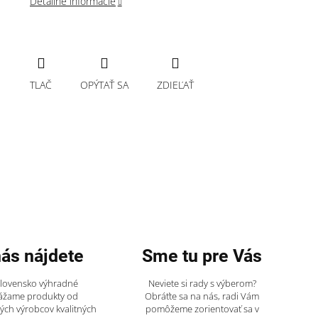
Detailné informácie
TLAČ
OPÝTAŤ SA
ZDIEĽAŤ
nás nájdete
Sme tu pre Vás
Slovensko výhradné
Neviete si rady s výberom?
ážame produkty od
Obráťte sa na nás, radi Vám
ch výrobcov kvalitných
pomôžeme zorientovať sa v