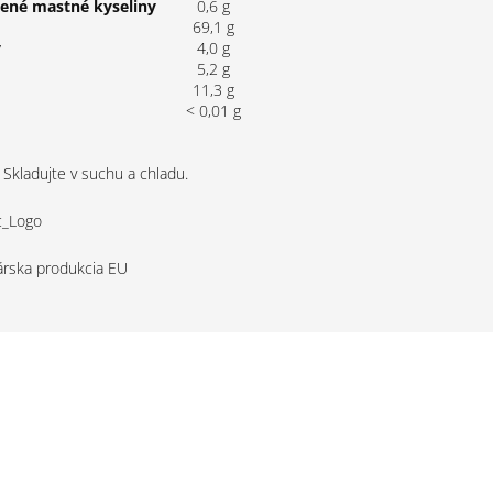
tené mastné kyseliny
0,6 g
69,1 g
y
4,0 g
5,2 g
11,3 g
< 0,01 g
kladujte v suchu a chladu.
rska produkcia EU