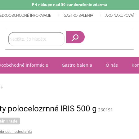
Pri nákupe nad 50 eur doručenie zdarma
EĽKOOBCHODNÉ INFORMÁCIE
GASTRO BALENIA
AKO NAKUPOVAŤ
Hľadať
koobchodné informácie
Gastro balenia
O nás
Kon
 g
ty polocelozrnné IRIS 500 g
260191
air Trade
bnosti hodnotenia