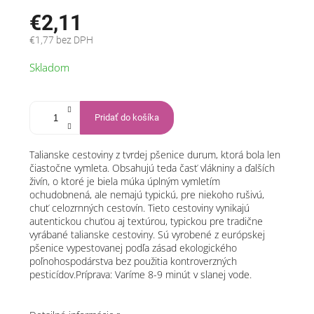
€2,11
€1,77 bez DPH
Jednotková
Skladom
cena:
Pridať do košíka
Talianske cestoviny z tvrdej pšenice durum, ktorá bola len
čiastočne vymleta. Obsahujú teda časť vlákniny a ďalších
živín, o ktoré je biela múka úplným vymletím
ochudobnená, ale nemajú typickú, pre niekoho rušivú,
chuť celozrnných cestovín. Tieto cestoviny vynikajú
autentickou chuťou aj textúrou, typickou pre tradične
vyrábané talianske cestoviny. Sú vyrobené z európskej
pšenice vypestovanej podľa zásad ekologického
poľnohospodárstva bez použitia kontroverzných
pesticídov.Príprava: Varíme 8-9 minút v slanej vode.