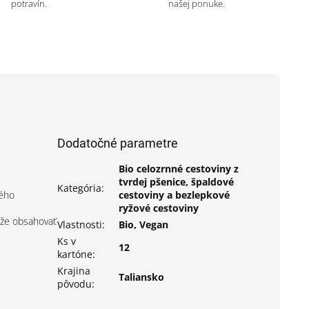
potravín.
našej ponuke.
Dodatočné parametre
Bio celozrnné cestoviny z
tvrdej pšenice, špaldové
Kategória
:
kého
cestoviny a bezlepkové
ryžové cestoviny
ôže obsahovať
Vlastnosti
:
Bio, Vegan
Ks v
12
kartóne
:
Krajina
Taliansko
pôvodu
: