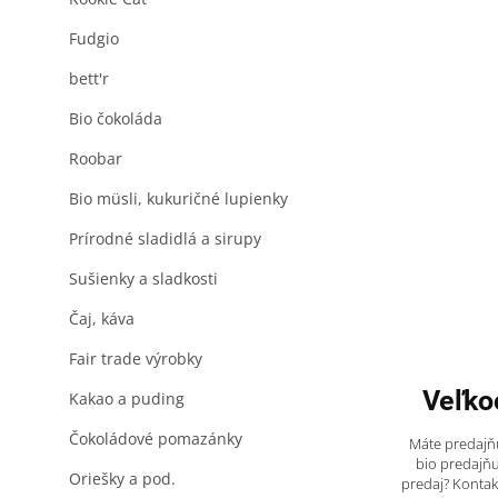
Fudgio
bett'r
Bio čokoláda
Roobar
Bio müsli, kukuričné lupienky
Prírodné sladidlá a sirupy
Sušienky a sladkosti
Čaj, káva
Fair trade výrobky
Veľko
Kakao a puding
Čokoládové pomazánky
Máte predajňu
bio predajňu
Oriešky a pod.
predaj? Kontak