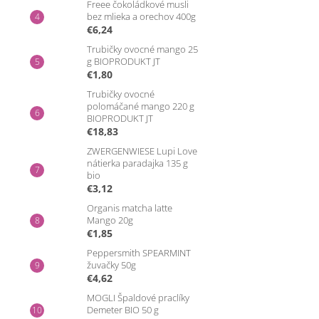
Freee čokoládkové musli
bez mlieka a orechov 400g
€6,24
Trubičky ovocné mango 25
g BIOPRODUKT JT
€1,80
Trubičky ovocné
polomáčané mango 220 g
BIOPRODUKT JT
€18,83
ZWERGENWIESE Lupi Love
nátierka paradajka 135 g
bio
€3,12
Organis matcha latte
Mango 20g
€1,85
Peppersmith SPEARMINT
žuvačky 50g
€4,62
MOGLI Špaldové praclíky
Demeter BIO 50 g