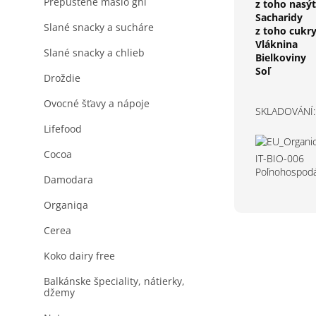
Prepustené maslo ghi
z toho nasý
Sacharidy
Slané snacky a sucháre
z toho cukr
Vláknina
Slané snacky a chlieb
Bielkoviny
Soľ
Droždie
Ovocné šťavy a nápoje
SKLADOVÁNÍ: S
Lifefood
Cocoa
IT-BIO-006
Poľnohospodá
Damodara
Organiqa
Cerea
Koko dairy free
Balkánske špeciality, nátierky,
džemy