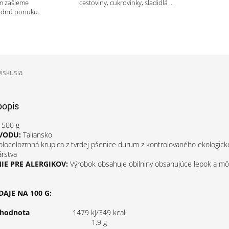
m zašleme
cestoviny, cukrovinky, sladidlá ...
odnú ponuku.
iskusia
popis
500 g
VODU:
Taliansko
locelozrnná krupica z tvrdej pšenice durum z kontrolovaného ekologic
rstva
E PRE ALERGIKOV:
Výrobok obsahuje obilniny obsahujúce lepok a m
AJE NA 100 G:
 hodnota
1479 kJ/349 kcal
1,9 g