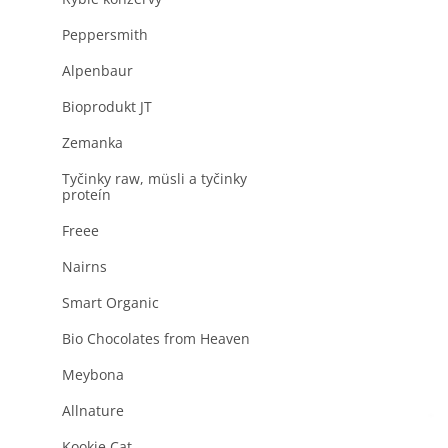
produktu
a
je
n
Peppersmith
0,0
z
e
5
Alpenbaur
l
hviezdičiek.
Bioprodukt JT
Zemanka
Tyčinky raw, müsli a tyčinky
proteín
Freee
Nairns
Smart Organic
Bio Chocolates from Heaven
Meybona
Allnature
Kookie Cat