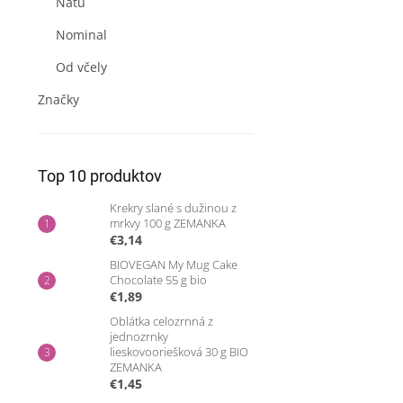
Natu
Nominal
Od včely
Značky
Top 10 produktov
Krekry slané s dužinou z
mrkvy 100 g ZEMANKA
€3,14
BIOVEGAN My Mug Cake
Chocolate 55 g bio
€1,89
Oblátka celozrnná z
jednozrnky
lieskovooriešková 30 g BIO
ZEMANKA
€1,45