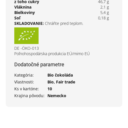
z toho cukry
46,7 g
Vláknina
2,1 g
Bielkoviny
5,4 g
Soľ
0,18 g
SKLADOVANIE:
Chráňte pred teplom.
DE -ÖKO-013
Poľnohospodárska produkcia EÚ/mimo EÚ
Dodatočné parametre
Kategória
:
Bio čokoláda
Vlastnosti
:
Bio, Fair trade
Ks v kartóne
:
10
Krajina pôvodu
:
Nemecko