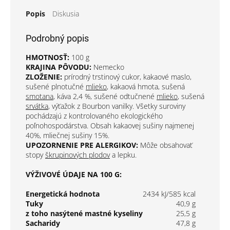
Popis
Diskusia
Podrobný popis
HMOTNOSŤ:
100 g
KRAJINA PÔVODU:
Nemecko
ZLOŽENIE:
prírodný trstinový cukor, kakaové maslo,
sušené plnotučné
mlieko
, kakaová hmota, sušená
smotana
, káva 2,4 %, sušené odtučnené
mlieko
, sušená
srvátka
, výťažok z Bourbon vanilky. Všetky suroviny
pochádzajú z kontrolovaného ekologického
poľnohospodárstva. Obsah kakaovej sušiny najmenej
40%, mliečnej sušiny 15%.
UPOZORNENIE PRE ALERGIKOV:
Môže obsahovať
stopy
škrupinových plodov
a
lepku
.
VÝŽIVOVÉ ÚDAJE NA 100 G:
Energetická hodnota
2434 kJ/585 kcal
Tuky
40,9 g
z toho nasýtené mastné kyseliny
25,5 g
Sacharidy
47,8 g