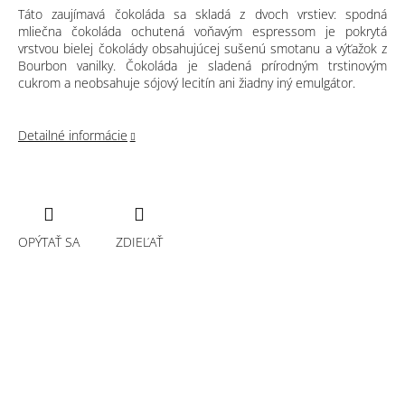
Táto zaujímavá čokoláda sa skladá z dvoch vrstiev: spodná
mliečna čokoláda ochutená voňavým espressom je pokrytá
vrstvou bielej čokolády obsahujúcej sušenú smotanu a výťažok z
Bourbon vanilky. Čokoláda je sladená prírodným trstinovým
cukrom a neobsahuje sójový lecitín ani žiadny iný emulgátor.
Detailné informácie
OPÝTAŤ SA
ZDIEĽAŤ