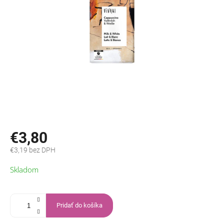
€3,80
€3,19 bez DPH
Jednotková
Skladom
cena:
Pridať do košíka