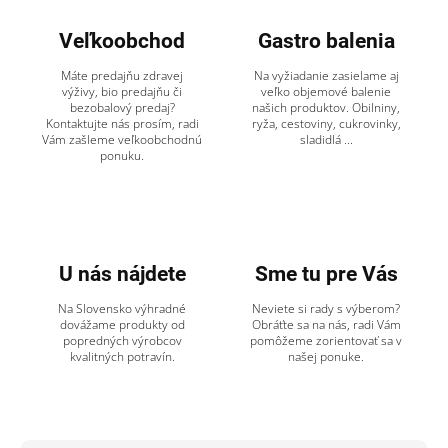
Veľkoobchod
Gastro balenia
Máte predajňu zdravej
Na vyžiadanie zasielame aj
výživy, bio predajňu či
veľko objemové balenie
bezobalový predaj?
našich produktov. Obilniny,
Kontaktujte nás prosím, radi
ryža, cestoviny, cukrovinky,
Vám zašleme veľkoobchodnú
sladidlá ...
ponuku.
U nás nájdete
Sme tu pre Vás
Na Slovensko výhradné
Neviete si rady s výberom?
dovážame produkty od
Obráťte sa na nás, radi Vám
popredných výrobcov
pomôžeme zorientovať sa v
kvalitných potravín.
našej ponuke.