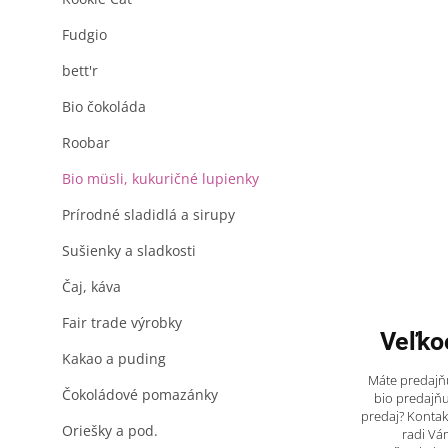
Fudgio
bett'r
Bio čokoláda
Roobar
Bio müsli, kukuričné lupienky
Prírodné sladidlá a sirupy
Sušienky a sladkosti
Čaj, káva
Fair trade výrobky
Veľko
Kakao a puding
Máte predajňu
Čokoládové pomazánky
bio predajňu
predaj? Kontak
Oriešky a pod.
radi Vá