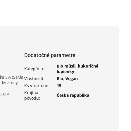
Dodatočné parametre
Bio müsli, kukuričné
Kategória
:
lupienky
ka 5% (Salvia
Vlastnosti
:
Bio, Vegan
tky zložky
Ks v kartóne
:
15
Krajina
pok
a
Česká republika
pôvodu
: