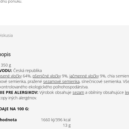
odnú ponuku.
iskusia
popis
350 g
VODU:
Česká republika
vsené vločky
64%,
pšeničné vločky
9%,
jačmenné vločky
9%, chia semien
anové semienka, pražené
sezamové semienka
, slnečnicové semienka. Vše
 kontrolovaného ekologického poľnohospodárstva.
E PRE ALERGIKOV:
Výrobok obsahuje
sezam
a obilniny obsahujúce
le
opy iných alergénov.
AJE NA 100 G:
 hodnota
1660 kJ/396 kcal
13 g