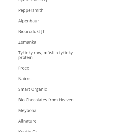
produktu
a
je
n
Peppersmith
0,0
z
e
5
Alpenbaur
l
hviezdičiek.
Bioprodukt JT
Zemanka
Tyčinky raw, müsli a tyčinky
proteín
Freee
Nairns
Smart Organic
Bio Chocolates from Heaven
Meybona
Allnature
Kookie Cat