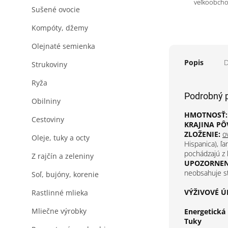
veľkoobch
Sušené ovocie
Kompóty, džemy
Olejnaté semienka
Popis
D
Strukoviny
Ryža
Podrobný 
Obilniny
HMOTNOSŤ:
Cestoviny
KRAJINA PÔ
ZLOŽENIE:
o
Oleje, tuky a octy
Hispanica), ľ
pochádzajú z
Z rajčín a zeleniny
UPOZORNENI
neobsahuje st
Soľ, bujóny, korenie
VÝŽIVOVÉ ÚD
Rastlinné mlieka
Mliečne výrobky
Energetická
Tuky