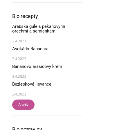
Bio recepty
Arabská gule s pekanovými
orechmi a semienkami
3.4.2023
Avokádo Rapadura
3.4.2023
Banánovo arašidový krém
3.4.2023
Bezlepkové lievance
3.4.2023
Archív
Bio potraviny