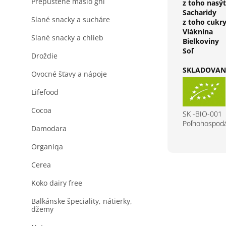
Prepustené maslo ghi
z toho nasý
Sacharidy
Slané snacky a sucháre
z toho cukr
Vláknina
Slané snacky a chlieb
Bielkoviny
Soľ
Droždie
SKLADOVANI
Ovocné šťavy a nápoje
Lifefood
Cocoa
SK -BIO-001
Poľnohospodá
Damodara
Organiqa
Cerea
Koko dairy free
Balkánske špeciality, nátierky,
džemy