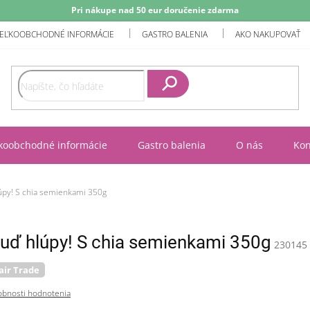
Pri nákupe nad 50 eur doručenie zdarma
EĽKOOBCHODNÉ INFORMÁCIE
GASTRO BALENIA
AKO NAKUPOVAŤ
Hľadať
koobchodné informácie
Gastro balenia
O nás
Kon
úpy! S chia semienkami 350g
uď hlúpy! S chia semienkami 350g
230145
air Trade
bnosti hodnotenia