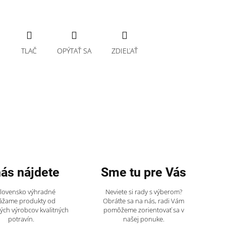
TLAČ
OPÝTAŤ SA
ZDIEĽAŤ
nás nájdete
Sme tu pre Vás
Slovensko výhradné
Neviete si rady s výberom?
ážame produkty od
Obráťte sa na nás, radi Vám
ch výrobcov kvalitných
pomôžeme zorientovať sa v
potravín.
našej ponuke.