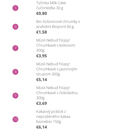
Tyčinka Milk Cake
čučoriedka 30 g
€0,80
Bio šošovicové chrumky s
arašidmi Biopont 60 g
€1,58
Müsli Nebuď hlúpy!
Chrumkavé s kokosom
300g
€3,95
Müsli Nebuď hlúpy!
Chrumkavé s javorovým
sirupom 300g
€5,14
Müsli Nebuď hlúpy!
Chrumkavé s čokoládou
300g
€3,69
Kakaový prášok z
nepraženého kakaa
bionebio 150g
€6,14