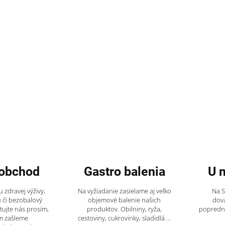
obchod
Gastro balenia
U 
 zdravej výživy,
Na vyžiadanie zasielame aj veľko
Na 
 či bezobalový
objemové balenie našich
dov
tujte nás prosím,
produktov. Obilniny, ryža,
popredný
m zašleme
cestoviny, cukrovinky, sladidlá ...