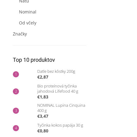
Natu
Nominal
Od včely
Značky
Top 10 produktov
Datle bez kôstky 200g
€2,87
Bio proteínová tyčinka
jahodová Lifefood 40 g
€1,83
NOMINAL Lupina Cinquina
400 g
€3,47
Tyčinka kokos papája 30 g
€0,80