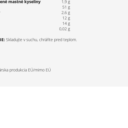
tené mastné kyseliny
1,9 g
51 g
y
2,6 g
12 g
14 g
0,02 g
E:
Skladujte v suchu, chráňte pred teplom.
rska produkcia EÚ/mimo EÚ