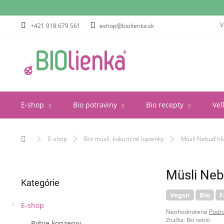
Prejsť
na
obsah
V
+421 918 679 561
eshop@biolienka.sk
E-shop
Bio potraviny
Bio recepty
Veľ
Domov
E-shop
Bio müsli, kukuričné lupienky
Müsli Nebuď hl
B
Müsli Neb
Preskočiť
o
Kategórie
kategórie
č
Vegan
Bio
F
n
E-shop
ý
Priemerné
Neohodnotené
Podro
p
hodnotenie
Značka:
Bio nebio
Rybie konzervy