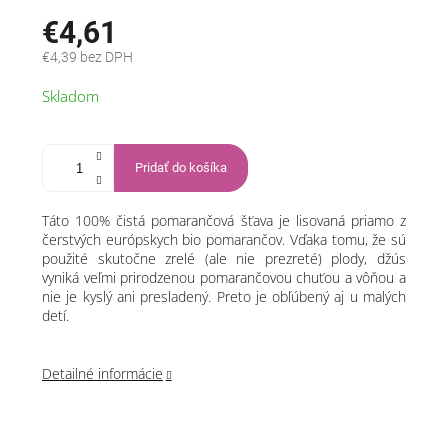
€4,61
€4,39 bez DPH
Jednotková
Skladom
cena:
Pridať do košíka
Táto 100% čistá pomarančová šťava je lisovaná priamo z
čerstvých európskych bio pomarančov. Vďaka tomu, že sú
použité skutočne zrelé (ale nie prezreté) plody, džús
vyniká veľmi prirodzenou pomarančovou chuťou a vôňou a
nie je kyslý ani presladený. Preto je obľúbený aj u malých
detí.
Detailné informácie