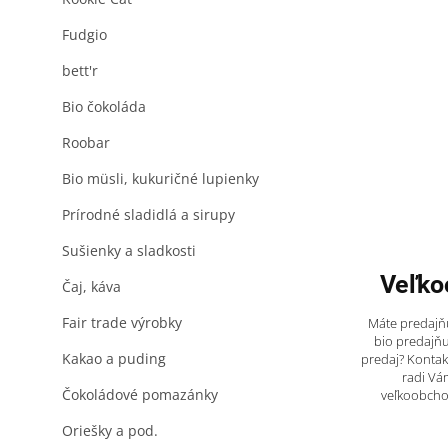
Fudgio
bett'r
Bio čokoláda
Roobar
Bio müsli, kukuričné lupienky
Prírodné sladidlá a sirupy
Sušienky a sladkosti
Veľko
Čaj, káva
Fair trade výrobky
Máte predajňu
bio predajňu
Kakao a puding
predaj? Kontak
radi Vá
Čokoládové pomazánky
veľkoobch
Oriešky a pod.