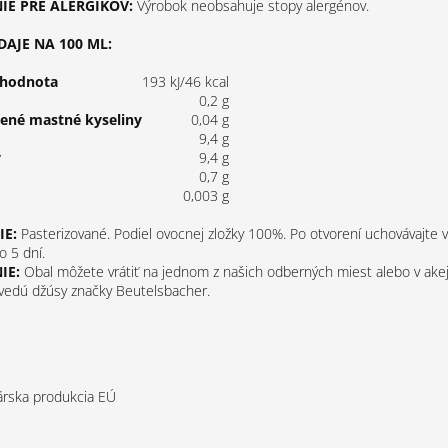
E PRE ALERGIKOV:
Výrobok neobsahuje stopy alergénov.
DAJE NA 100 ML:
 hodnota
193 kJ/46 kcal
0,2 g
tené mastné kyseliny
0,04 g
9,4 g
y
9,4 g
0,7 g
0,003 g
E:
Pasterizované. Podiel ovocnej zložky 100%. Po otvorení uchovávajte v
o 5 dní.
IE:
Obal môžete vrátiť na jednom z našich odberných miest alebo v ake
 vedú džúsy značky Beutelsbacher.
rska produkcia EÚ