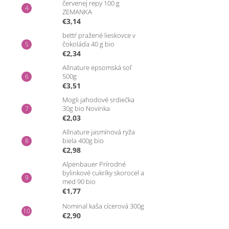
červenej repy 100 g
ZEMANKA
€3,14
bettŕ pražené lieskovce v
čokoláda 40 g bio
€2,34
Allnature epsomská soľ
500g
€3,51
Mogli jahodové srdiečka
30g bio Novinka
€2,03
Allnature jasmínová ryža
biela 400g bio
€2,98
Alpenbauer Prírodné
bylinkové cukríky skorocel a
med 90 bio
€1,77
Nominal kaša cícerová 300g
€2,90