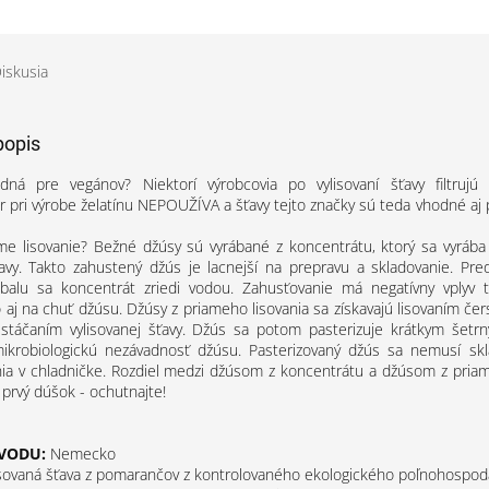
iskusia
popis
dná pre vegánov? Niektorí výrobcovia po vylisovaní šťavy filtrujú 
 pri výrobe želatínu NEPOUŽÍVA a šťavy tejto značky sú teda vhodné aj 
ame lisovanie? Bežné džúsy sú vyrábané z koncentrátu, ktorý sa vyráb
ťavy. Takto zahustený džús je lacnejší na prepravu a skladovanie. Pr
alu sa koncentrát zriedi vodou. Zahusťovanie má negatívny vplyv 
o aj na chuť džúsu. Džúsy z priameho lisovania sa získavajú lisovaním če
stáčaním vylisovanej šťavy. Džús sa potom pasterizuje krátkym šetrn
 mikrobiologickú nezávadnosť džúsu. Pasterizovaný džús sa nemusí sk
nia v chladničke. Rozdiel medzi džúsom z koncentrátu a džúsom z priam
a prvý dúšok - ochutnajte!
VODU:
Nemecko
isovaná šťava z pomarančov z kontrolovaného ekologického poľnohospod