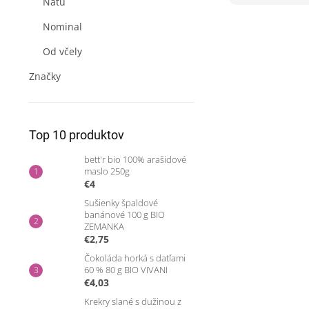
Natu
Nominal
Od včely
Značky
Top 10 produktov
bett'r bio 100% arašidové
maslo 250g
€4
Sušienky špaldové
banánové 100 g BIO
ZEMANKA
€2,75
Čokoláda horká s datľami
60 % 80 g BIO VIVANI
€4,03
Krekry slané s dužinou z