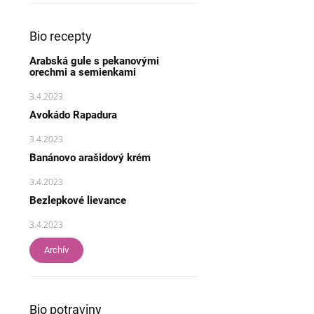
Bio recepty
Arabská gule s pekanovými
orechmi a semienkami
3.4.2023
Avokádo Rapadura
3.4.2023
Banánovo arašidový krém
3.4.2023
Bezlepkové lievance
3.4.2023
Archív
Bio potraviny