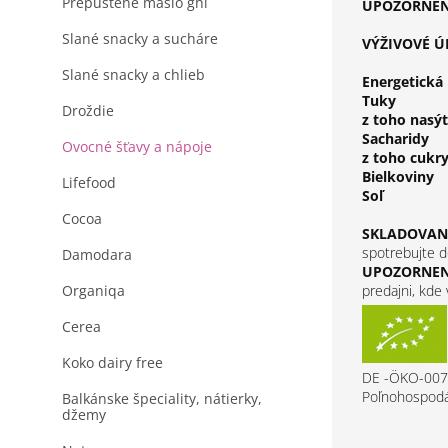
Prepustené maslo ghi
UPOZORNENI
Slané snacky a sucháre
VÝŽIVOVÉ Ú
Slané snacky a chlieb
Energetická
Tuky
Droždie
z toho nasý
Sacharidy
Ovocné šťavy a nápoje
z toho cukr
Bielkoviny
Lifefood
Soľ
Cocoa
SKLADOVANI
spotrebujte d
Damodara
UPOZORNEN
Organiqa
predajni, kde
Cerea
Koko dairy free
DE -ÖKO-007
Poľnohospodá
Balkánske špeciality, nátierky,
džemy