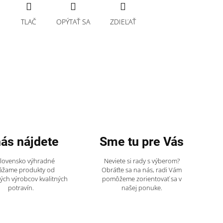
TLAČ
OPÝTAŤ SA
ZDIEĽAŤ
nás nájdete
Sme tu pre Vás
Slovensko výhradné
Neviete si rady s výberom?
ážame produkty od
Obráťte sa na nás, radi Vám
ch výrobcov kvalitných
pomôžeme zorientovať sa v
potravín.
našej ponuke.