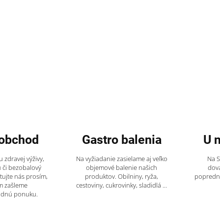
obchod
Gastro balenia
U 
 zdravej výživy,
Na vyžiadanie zasielame aj veľko
Na 
 či bezobalový
objemové balenie našich
dov
tujte nás prosím,
produktov. Obilniny, ryža,
popredný
m zašleme
cestoviny, cukrovinky, sladidlá ...
odnú ponuku.