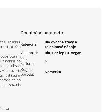
Dodatočné parametre
cez želatínu.
Bio ovocné šťavy a
Kategória
:
pre striktných
zeleninové nápoje
Vlastnosti
:
Bio, Bez lepku, Vegan
a odparovaním
Ks v
ed plnením do
6
kartóne
:
tak na obsah
Krajina
rstvého ovocia
Nemecko
pôvodu
:
ým zahriatím,
ladovať až do
eho lisovania
árstva