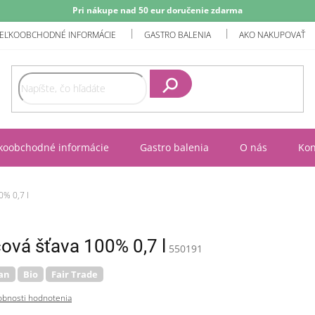
Pri nákupe nad 50 eur doručenie zdarma
EĽKOOBCHODNÉ INFORMÁCIE
GASTRO BALENIA
AKO NAKUPOVAŤ
Hľadať
koobchodné informácie
Gastro balenia
O nás
Kon
% 0,7 l
vá šťava 100% 0,7 l
550191
an
Bio
Fair Trade
bnosti hodnotenia