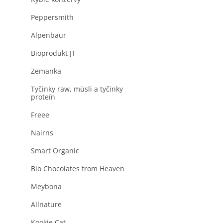
produktu
a
je
n
Peppersmith
0,0
z
e
5
Alpenbaur
l
hviezdičiek.
Bioprodukt JT
Zemanka
Tyčinky raw, müsli a tyčinky
proteín
Freee
Nairns
Smart Organic
Bio Chocolates from Heaven
Meybona
Allnature
Kookie Cat