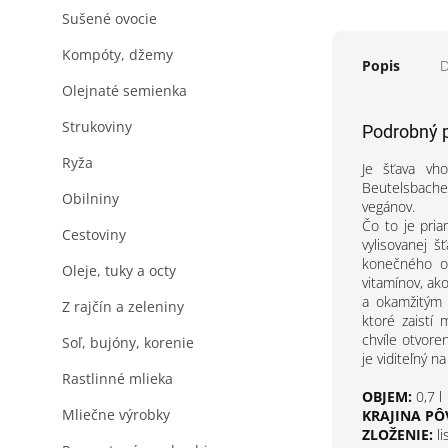
Sušené ovocie
Kompóty, džemy
Popis
D
Olejnaté semienka
Strukoviny
Podrobný 
Ryža
Je šťava vho
Beutelsbacher
Obilniny
vegánov.
Čo to je pri
Cestoviny
vylisovanej š
konečného ob
Oleje, tuky a octy
vitamínov, ak
a okamžitým 
Z rajčín a zeleniny
ktoré zaistí
chvíle otvore
Soľ, bujóny, korenie
je viditeľný n
Rastlinné mlieka
OBJEM:
0,7 l
Mliečne výrobky
KRAJINA PÔ
ZLOŽENIE:
l