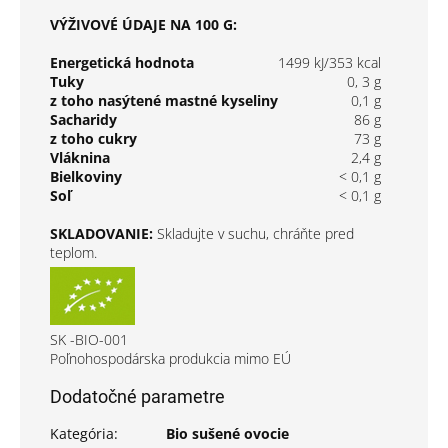
VÝŽIVOVÉ ÚDAJE NA 100 G:
Energetická hodnota
1499 kJ/353 kcal
Tuky
0, 3 g
z toho nasýtené mastné kyseliny
0,1 g
Sacharidy
86 g
z toho cukry
73 g
Vláknina
2,4 g
Bielkoviny
< 0,1 g
Soľ
< 0,1 g
SKLADOVANIE:
Skladujte v suchu, chráňte pred
teplom.
SK -BIO-001
Poľnohospodárska produkcia mimo EÚ
Dodatočné parametre
Kategória
:
Bio sušené ovocie