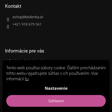
Kontakt
eshop
@
biolienka.sk
+421 918 679 561
Informácie pre vás
Veľkoobchodné informácie
Gastro balenia
Tento web používa súbory cookie. Ďalším prechádzaním
tohto webu vyjadrujete súhlas s ich používaním. Viac
Ako nakupovať
informácií
tu
.
Obchodné podmienky
Zásady ochrany osobných údajov a poučenie o cookies
Nastavenie
Súhlasím