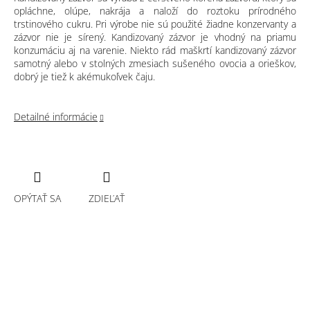
opláchne, olúpe, nakrája a naloží do roztoku prírodného
trstinového cukru. Pri výrobe nie sú použité žiadne konzervanty a
zázvor nie je sírený. Kandizovaný zázvor je vhodný na priamu
konzumáciu aj na varenie. Niekto rád maškrtí kandizovaný zázvor
samotný alebo v stolných zmesiach sušeného ovocia a orieškov,
dobrý je tiež k akémukoľvek čaju.
Detailné informácie
OPÝTAŤ SA
ZDIEĽAŤ