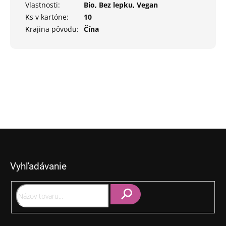
Vlastnosti
:
Bio, Bez lepku, Vegan
Ks v kartóne
:
10
Krajina pôvodu
:
Čína
Z
á
p
Vyhľadávanie
ä
t
i
e
Hľadať