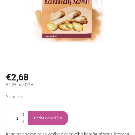
€2,68
€2,25 bez DPH
Jednotková
Skladom
cena:
Pridať do košíka
Kandizovaný zázvor sa vyrába z čerstvého koreňa zázvoru, ktorý sa