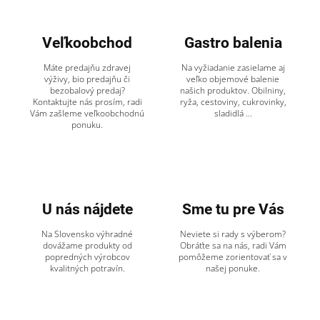
Veľkoobchod
Gastro balenia
Máte predajňu zdravej
Na vyžiadanie zasielame aj
výživy, bio predajňu či
veľko objemové balenie
bezobalový predaj?
našich produktov. Obilniny,
Kontaktujte nás prosím, radi
ryža, cestoviny, cukrovinky,
Vám zašleme veľkoobchodnú
sladidlá ...
ponuku.
U nás nájdete
Sme tu pre Vás
Na Slovensko výhradné
Neviete si rady s výberom?
dovážame produkty od
Obráťte sa na nás, radi Vám
popredných výrobcov
pomôžeme zorientovať sa v
kvalitných potravín.
našej ponuke.