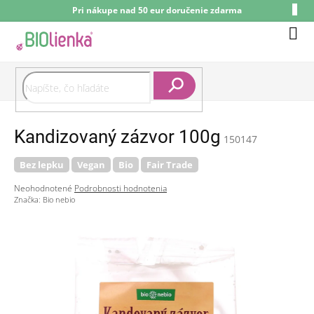
Prejsť
Pri nákupe nad 50 eur doručenie zdarma
na
obsah
Nák
koší
Hľadať
Kandizovaný zázvor 100g
150147
Bez lepku
Vegan
Bio
Fair Trade
Priemerné
Neohodnotené
Podrobnosti hodnotenia
hodnotenie
Značka:
Bio nebio
produktu
je
0,0
z
5
hviezdičiek.