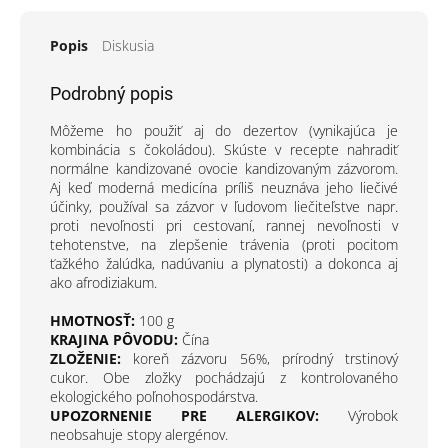
Popis
Diskusia
Podrobný popis
Môžeme ho použiť aj do dezertov (vynikajúca je
kombinácia s čokoládou). Skúste v recepte nahradiť
normálne kandizované ovocie kandizovaným zázvorom.
Aj keď moderná medicína príliš neuznáva jeho liečivé
účinky, používal sa zázvor v ľudovom liečiteľstve napr.
proti nevoľnosti pri cestovaní, rannej nevoľnosti v
tehotenstve, na zlepšenie trávenia (proti pocitom
ťažkého žalúdka, nadúvaniu a plynatosti) a dokonca aj
ako afrodiziakum.
HMOTNOSŤ:
100 g
KRAJINA PÔVODU:
Čína
ZLOŽENIE:
koreň zázvoru 56%, prírodný trstinový
cukor. Obe zložky pochádzajú z kontrolovaného
ekologického poľnohospodárstva.
UPOZORNENIE PRE ALERGIKOV:
Výrobok
neobsahuje stopy alergénov.