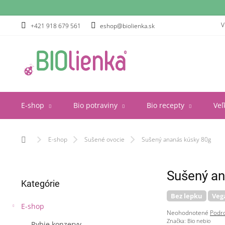
Prejsť
na
obsah
V
+421 918 679 561
eshop@biolienka.sk
E-shop
Bio potraviny
Bio recepty
Veľ
Domov
E-shop
Sušené ovocie
Sušený ananás kúsky 80g
B
Sušený an
Preskočiť
o
Kategórie
kategórie
č
Bez lepku
Veg
n
E-shop
ý
Priemerné
Neohodnotené
Podro
p
hodnotenie
Značka:
Bio nebio
Rybie konzervy