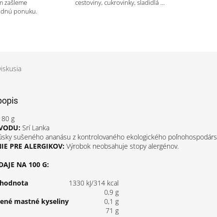
m zašleme
cestoviny, cukrovinky, sladidlá ...
odnú ponuku.
iskusia
popis
80 g
VODU:
Srí Lanka
sky sušeného ananásu z kontrolovaného ekologického poľnohospodárs
E PRE ALERGIKOV:
Výrobok neobsahuje stopy alergénov.
AJE NA 100 G:
 hodnota
1330 kJ/314 kcal
0,9 g
tené mastné kyseliny
0,1 g
71 g