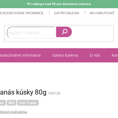
Pri nákupe nad 50 eur doručenie zdarma
EĽKOOBCHODNÉ INFORMÁCIE
GASTRO BALENIA
AKO NAKUPOVAŤ
Hľadať
koobchodné informácie
Gastro balenia
O nás
Kon
anás kúsky 80g
150129
an
Bio
Fair Trade
bnosti hodnotenia