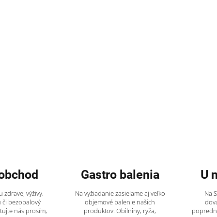
obchod
Gastro balenia
U 
 zdravej výživy,
Na vyžiadanie zasielame aj veľko
Na 
 či bezobalový
objemové balenie našich
dov
tujte nás prosím,
produktov. Obilniny, ryža,
popredný