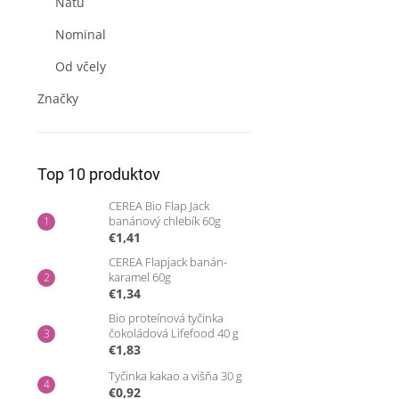
Natu
Nominal
Od včely
Značky
Top 10 produktov
CEREA Bio Flap Jack
banánový chlebík 60g
€1,41
CEREA Flapjack banán-
karamel 60g
€1,34
Bio proteínová tyčinka
čokoládová Lifefood 40 g
€1,83
Tyčinka kakao a višňa 30 g
€0,92