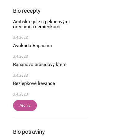
Bio recepty
Arabská gule s pekanovými
orechmi a semienkami
3.4.2023
Avokádo Rapadura
3.4.2023
Banánovo arašidový krém
3.4.2023
Bezlepkové lievance
3.4.2023
Archív
Bio potraviny