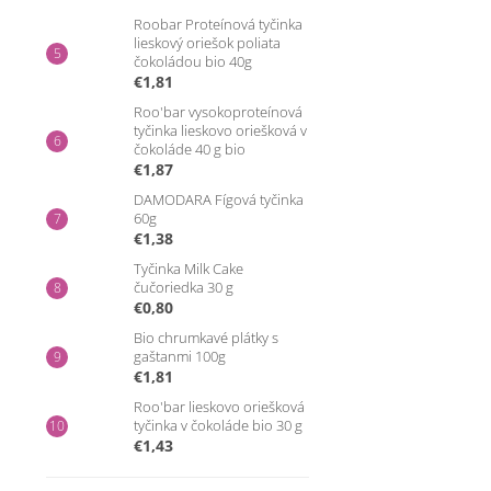
Roobar Proteínová tyčinka
lieskový oriešok poliata
čokoládou bio 40g
€1,81
Roo'bar vysokoproteínová
tyčinka lieskovo oriešková v
čokoláde 40 g bio
€1,87
DAMODARA Fígová tyčinka
60g
€1,38
Tyčinka Milk Cake
čučoriedka 30 g
€0,80
Bio chrumkavé plátky s
gaštanmi 100g
€1,81
Roo'bar lieskovo oriešková
tyčinka v čokoláde bio 30 g
€1,43