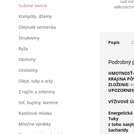
radi Vá
Sušené ovocie
veľkoobch
Kompóty, džemy
Olejnaté semienka
Strukoviny
Popis
D
Ryža
Obilniny
Podrobný 
Cestoviny
HMOTNOSŤ:
KRAJINA PÔ
Oleje, tuky a octy
ZLOŽENIE:
kú
UPOZORNENI
Z rajčín a zeleniny
VÝŽIVOVÉ ÚD
Soľ, bujóny, korenie
Energetická
Rastlinné mlieka
Tuky
Mliečne výrobky
z toho nasý
Sacharidy