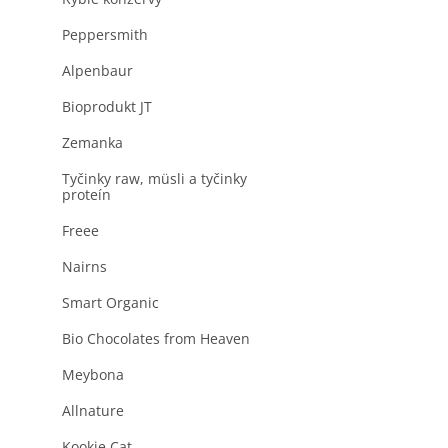
produktu
a
je
n
Peppersmith
0,0
z
e
5
Alpenbaur
l
hviezdičiek.
Bioprodukt JT
Zemanka
Tyčinky raw, müsli a tyčinky
proteín
Freee
Nairns
Smart Organic
Bio Chocolates from Heaven
Meybona
Allnature
Kookie Cat