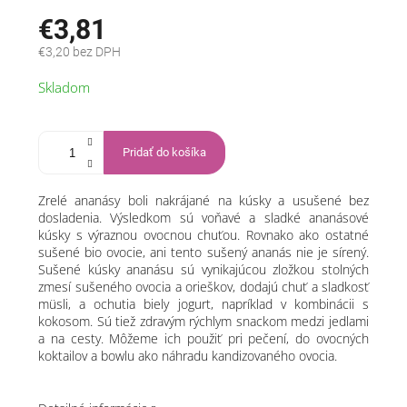
€3,81
€3,20 bez DPH
Jednotková
Skladom
cena:
Pridať do košíka
Zrelé ananásy boli nakrájané na kúsky a usušené bez
dosladenia. Výsledkom sú voňavé a sladké ananásové
kúsky s výraznou ovocnou chuťou. Rovnako ako ostatné
sušené bio ovocie, ani tento sušený ananás nie je sírený.
Sušené kúsky ananásu sú vynikajúcou zložkou stolných
zmesí sušeného ovocia a orieškov, dodajú chuť a sladkosť
müsli, a ochutia biely jogurt, napríklad v kombinácii s
kokosom. Sú tiež zdravým rýchlym snackom medzi jedlami
a na cesty. Môžeme ich použiť pri pečení, do ovocných
koktailov a bowlu ako náhradu kandizovaného ovocia.