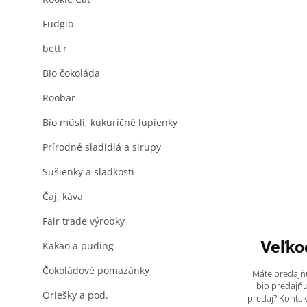
Fudgio
bett'r
Bio čokoláda
Roobar
Bio müsli, kukuričné lupienky
Prírodné sladidlá a sirupy
Sušienky a sladkosti
Čaj, káva
Fair trade výrobky
Veľko
Kakao a puding
Čokoládové pomazánky
Máte predajňu
bio predajňu
Oriešky a pod.
predaj? Kontak