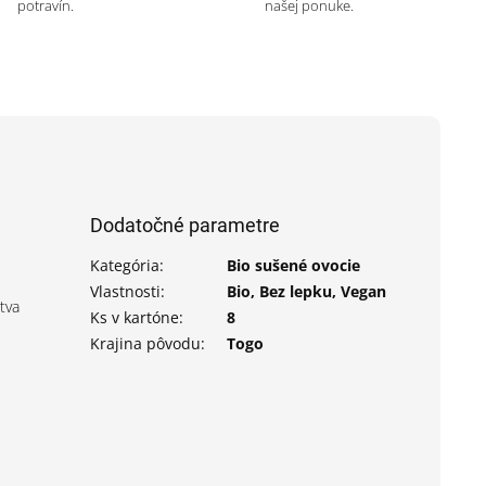
potravín.
našej ponuke.
Dodatočné parametre
Kategória
:
Bio sušené ovocie
Vlastnosti
:
Bio, Bez lepku, Vegan
tva
Ks v kartóne
:
8
Krajina pôvodu
:
Togo