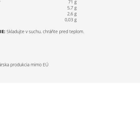
y
71 g
5,7 g
2,6 g
0,03 g
E:
Skladujte v suchu, chráňte pred teplom.
rska produkcia mimo EÚ