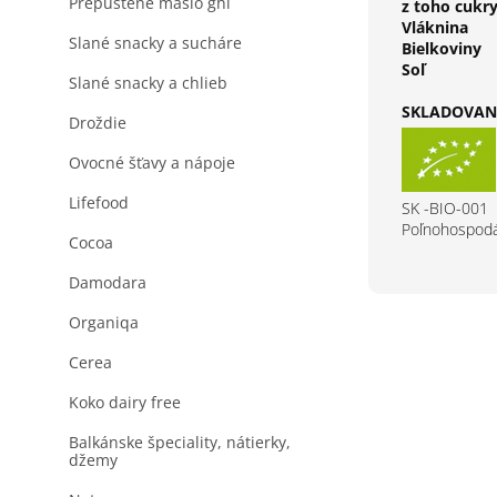
Prepustené maslo ghi
z toho cukr
Vláknina
Slané snacky a sucháre
Bielkoviny
Soľ
Slané snacky a chlieb
SKLADOVANI
Droždie
Ovocné šťavy a nápoje
Lifefood
SK -BIO-001
Poľnohospodá
Cocoa
Damodara
Organiqa
Cerea
Koko dairy free
Balkánske špeciality, nátierky,
džemy