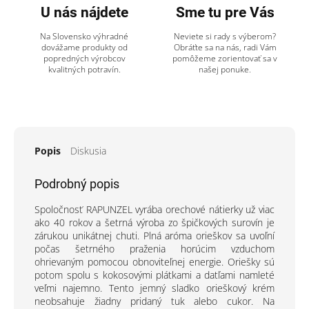
U nás nájdete
Sme tu pre Vás
Na Slovensko výhradné
Neviete si rady s výberom?
dovážame produkty od
Obráťte sa na nás, radi Vám
popredných výrobcov
pomôžeme zorientovať sa v
kvalitných potravín.
našej ponuke.
Popis
Diskusia
Podrobný popis
Spoločnosť RAPUNZEL vyrába orechové nátierky už viac
ako 40 rokov a šetrná výroba zo špičkových surovín je
zárukou unikátnej chuti. Plná aróma orieškov sa uvoľní
počas šetrného praženia horúcim vzduchom
ohrievaným pomocou obnoviteľnej energie. Oriešky sú
potom spolu s kokosovými plátkami a datľami namleté
veľmi najemno. Tento jemný sladko orieškový krém
neobsahuje žiadny pridaný tuk alebo cukor. Na