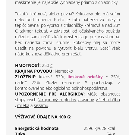
maškrtenie je najlepšie vychladený priamo z chladničky.
Tekutá, krémová, alebo pevná? Kokosový olej má veľmi
nízky bod topenia. Preto je táto nátierka za nízkych
teplôt pevná, po vybratí z chladničky krémová a nad 23°
C takmer tekutá. V závislosti od očakávaného použitia
môžete sami určiť, aká konzistencia je pre vás vhodná.
Keď nátierka znovu stuhne, kokosový olej sa môže
usadiť na povrchu a vytvoriť bielu vrstvu. Stačí však
nátierku znova dôkladne premiešať.
HMOTNOSŤ:
250 g
KRAJINA PÔVODU:
Nemecko
ZLOŽENIE:
kokos* 53%,
lieskové oriešky
* 25%,
datle* 22%. Zložky označené * pochádzajú z
kontrolovaného ekologického poľnohospodárstva.
UPOZORNENIE PRE ALERGIKOV:
Môže obsahovať
stopy iných
škrupinových plodov
,
arašidov
,
vlčieho bôbu
,
mlieka
a
sezamu
.
VÝŽIVOVÉ ÚDAJE NA 100 G:
Energetická hodnota
2596 kJ/628 kcal
Tuky
54 g