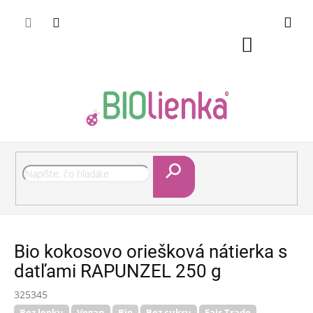
Prejsť
Pri nákupe nad 50 eur doručenie zdarma
na
obsah
Nákupný
košík
Hľadať
Bio kokosovo oriešková nátierka s
datľami RAPUNZEL 250 g
325345
Bez lepku
Vegan
Bio
Bez cukru
Fair Trade