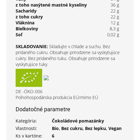
z toho nasýtené mastné kyseliny
36 g
Sacharidy
22 g
z toho cukry
22 g
Vláknina
12 g
Bielkoviny
8,3 g
Soľ
0,02 g
SKLADOVANIE:
Skladujte v chlade a suchu. Bez
pridaného cukru. Obsahuje prirodzene sa vyskytujúce
cukry. Bez pridaného tuku. Obsahuje prirodzene sa
vyskytujúce tuky.
DE -ÖKO-006
Poľnohospodárska produkcia EÚ/mimo EÚ
Dodatočné parametre
Kategória
:
Čokoládové pomazánky
Vlastnosti
:
Bio, Bez cukru, Bez lepku, Vegan
Ks v kartóne
:
6