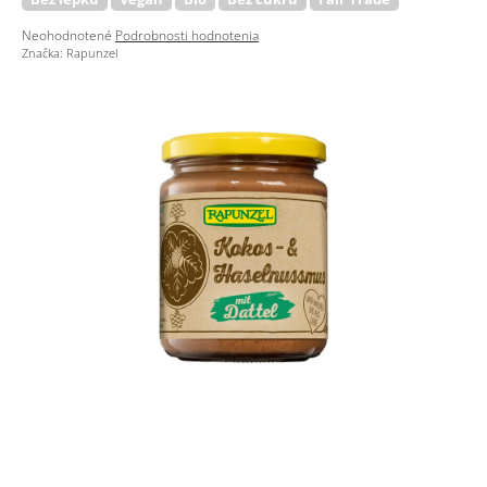
Priemerné
Neohodnotené
Podrobnosti hodnotenia
hodnotenie
Značka:
Rapunzel
produktu
je
0,0
z
5
hviezdičiek.