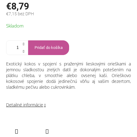
€8,79
€7,15 bez DPH
Jednotková
Skladom
cena:
Pridať do košíka
Exotický kokos v spojení s praženými lieskovými orieškami a
jemnou sladkosťou zrelých datlí je dokonalým potešením na
plátku chleba, v smoothie alebo ovsenej kaši. Orieškovo
kokosové spojenie dodá jedinečnú vôňu aj vašim dezertom,
sladkému pečivu alebo cukrovinkám.
Detailné informácie