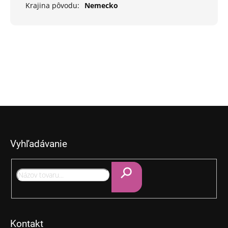
Krajina pôvodu
:
Nemecko
Z
á
p
Vyhľadávanie
ä
t
i
e
Hľadať
Kontakt