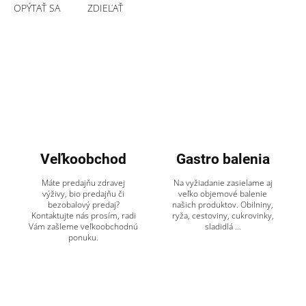
OPÝTAŤ SA
ZDIEĽAŤ
Veľkoobchod
Gastro balenia
Máte predajňu zdravej
Na vyžiadanie zasielame aj
výživy, bio predajňu či
veľko objemové balenie
bezobalový predaj?
našich produktov. Obilniny,
Kontaktujte nás prosím, radi
ryža, cestoviny, cukrovinky,
Vám zašleme veľkoobchodnú
sladidlá ...
ponuku.