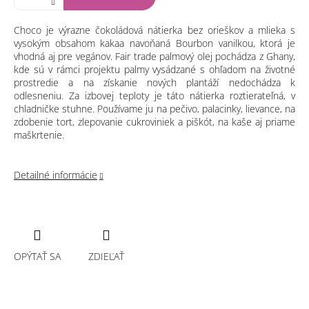
Choco je výrazne čokoládová nátierka bez orieškov a mlieka s
vysokým obsahom kakaa navoňaná Bourbon vanilkou, ktorá je
vhodná aj pre vegánov. Fair trade palmový olej pochádza z Ghany,
kde sú v rámci projektu palmy vysádzané s ohľadom na životné
prostredie a na získanie nových plantáží nedochádza k
odlesneniu. Za izbovej teploty je táto nátierka roztierateľná, v
chladničke stuhne. Používame ju na pečivo, palacinky, lievance, na
zdobenie tort, zlepovanie cukroviniek a piškót, na kaše aj priame
maškrtenie.
Detailné informácie
OPÝTAŤ SA
ZDIEĽAŤ