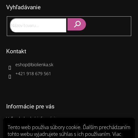
p
Vyhľadávanie
ä
t
i
e
Hľadať
Kontakt
eshop
@
biolienka.sk
+421 918 679 561
Informácie pre vás
Veľkoobchodné informácie
Gastro balenia
Tento web používa súbory cookie. Ďalším prechádzaním
tohto webu vyjadrujete súhlas s ich používaním. Viac
Ako nakupovať