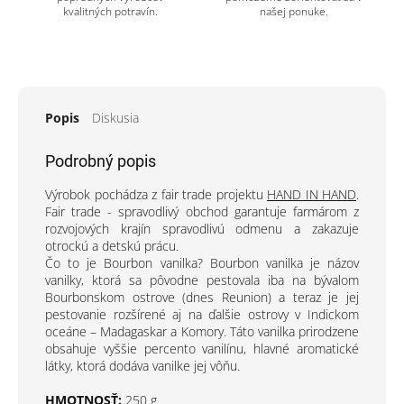
kvalitných potravín.
našej ponuke.
Popis
Diskusia
Podrobný popis
Výrobok pochádza z fair trade projektu
HAND IN HAND
.
Fair trade - spravodlivý obchod garantuje farmárom z
rozvojových krajín spravodlivú odmenu a zakazuje
otrockú a detskú prácu.
Čo to je Bourbon vanilka? Bourbon vanilka je názov
vanilky, ktorá sa pôvodne pestovala iba na bývalom
Bourbonskom ostrove (dnes Reunion) a teraz je jej
pestovanie rozšírené aj na ďalšie ostrovy v Indickom
oceáne – Madagaskar a Komory. Táto vanilka prirodzene
obsahuje vyššie percento vanilínu, hlavné aromatické
látky, ktorá dodáva vanilke jej vôňu.
HMOTNOSŤ:
250 g