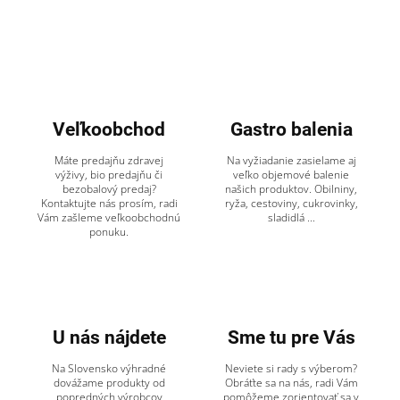
Veľkoobchod
Gastro balenia
Máte predajňu zdravej
Na vyžiadanie zasielame aj
výživy, bio predajňu či
veľko objemové balenie
bezobalový predaj?
našich produktov. Obilniny,
Kontaktujte nás prosím, radi
ryža, cestoviny, cukrovinky,
Vám zašleme veľkoobchodnú
sladidlá ...
ponuku.
U nás nájdete
Sme tu pre Vás
Na Slovensko výhradné
Neviete si rady s výberom?
dovážame produkty od
Obráťte sa na nás, radi Vám
popredných výrobcov
pomôžeme zorientovať sa v