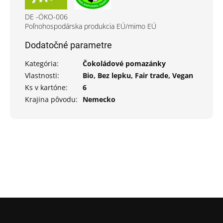
DE -ÖKO-006
Poľnohospodárska produkcia EÚ/mimo EÚ
Dodatočné parametre
Kategória
:
Čokoládové pomazánky
Vlastnosti
:
Bio, Bez lepku, Fair trade, Vegan
Ks v kartóne
:
6
Krajina pôvodu
:
Nemecko
Z
á