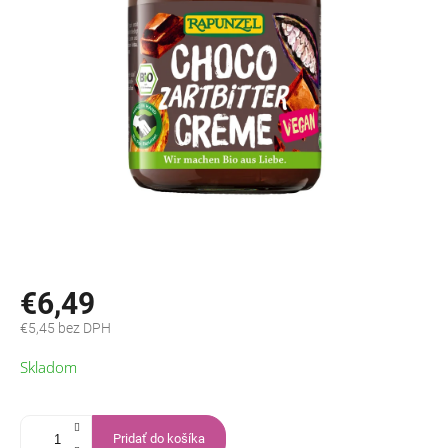
€6,49
€5,45 bez DPH
Jednotková
Skladom
cena:
Pridať do košíka