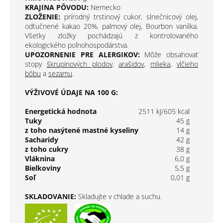
KRAJINA PÔVODU:
Nemecko
ZLOŽENIE:
prírodný trstinový cukor, slnečnicový olej,
odtučnené kakao 20%, palmový olej, Bourbon vanilka.
Všetky zložky pochádzajú z kontrolovaného
ekologického poľnohospodárstva.
UPOZORNENIE PRE ALERGIKOV:
Môže obsahovať
stopy
škrupinových plodov
,
arašidov
,
mlieka
,
vlčieho
bôbu
a
sezamu
.
VÝŽIVOVÉ ÚDAJE NA 100 G:
Energetická hodnota
2511 kJ/605 kcal
Tuky
45 g
z toho nasýtené mastné kyseliny
14 g
Sacharidy
42 g
z toho cukry
38 g
Vláknina
6,0 g
Bielkoviny
5,5 g
Soľ
0,01 g
SKLADOVANIE:
Skladujte v chlade a suchu.