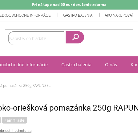
Pri nákupe nad 50 eur doručenie zdarma
EĽKOOBCHODNÉ INFORMÁCIE
GASTRO BALENIA
AKO NAKUPOVAŤ
Hľadať
koobchodné informácie
Gastro balenia
O nás
Kon
vá pomazánka 250g RAPUNZEL
ko-oriešková pomazánka 250g RAPU
Fair Trade
bnosti hodnotenia