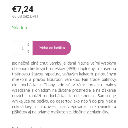
€7,24
€6,08 bez DPH
Jednotková
Skladom
cena:
Pridať do košíka
Jedinečná plná chuť Samby je daná hlavne veľmi vysokým
obsahom lieskových orieškov (45%) doplnených sušenou
trstinovou šťavou rapadura, voňavým kakaom, plnotučným
mliekom a pravou Bourbon vanilkou. Fair trade palmový
olej pochádza z Ghany, kde sú v rámci projektu palmy
vysádzané s ohľadom na životné prostredie a na získanie
nových plantáží nedochádza k odlesneniu. Samba je
vynikajúca na pečivo, do dezertov, ako náplň do praliniek a
čokoládových hľuzoviek, na zlepovanie cukroviniek a
piškótov aj na priame maškrtenie, ideálne z chladničky.