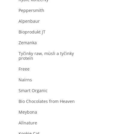
produktu
a
je
n
Peppersmith
0,0
z
e
5
Alpenbaur
l
hviezdičiek.
Bioprodukt JT
Zemanka
Tyčinky raw, müsli a tyčinky
proteín
Freee
Nairns
Smart Organic
Bio Chocolates from Heaven
Meybona
Allnature
Kookie Cat