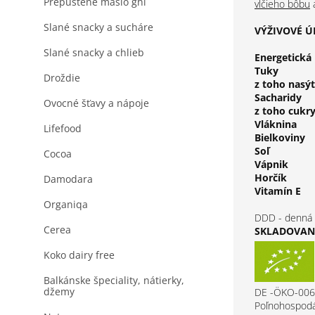
Prepustené maslo ghi
vlčieho bôbu
Slané snacky a sucháre
VÝŽIVOVÉ ÚD
Slané snacky a chlieb
Energetická
Tuky
Droždie
z toho nasý
Sacharidy
Ovocné šťavy a nápoje
z toho cukr
Vláknina
Lifefood
Bielkoviny
Soľ
Cocoa
Vápnik
Horčík
Damodara
Vitamín E
Organiqa
DDD - denná 
Cerea
SKLADOVANI
Koko dairy free
Balkánske špeciality, nátierky,
džemy
DE -ÖKO-006
Poľnohospodá