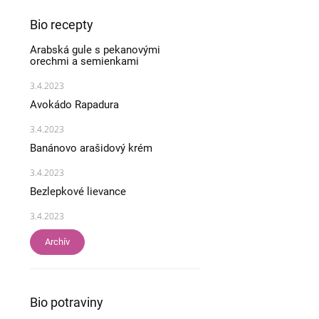
Bio recepty
Arabská gule s pekanovými
orechmi a semienkami
3.4.2023
Avokádo Rapadura
3.4.2023
Banánovo arašidový krém
3.4.2023
Bezlepkové lievance
3.4.2023
Archív
Bio potraviny