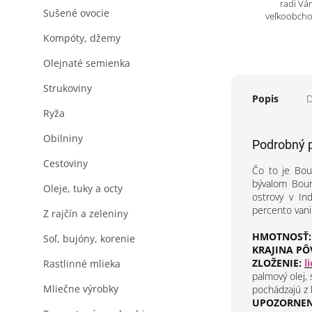
radi Vá
Sušené ovocie
veľkoobch
Kompóty, džemy
Olejnaté semienka
Strukoviny
Popis
D
Ryža
Obilniny
Podrobný 
Cestoviny
Čo to je Bou
bývalom Bour
Oleje, tuky a octy
ostrovy v In
percento vanil
Z rajčín a zeleniny
HMOTNOSŤ:
Soľ, bujóny, korenie
KRAJINA PÔ
ZLOŽENIE:
l
Rastlinné mlieka
palmový olej
Mliečne výrobky
pochádzajú z
UPOZORNENI