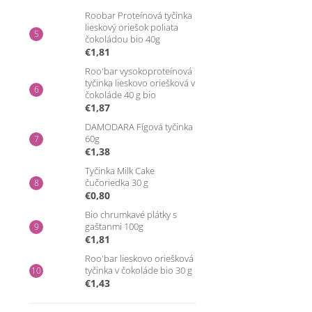
Roobar Proteínová tyčinka
lieskový oriešok poliata
čokoládou bio 40g
€1,81
Roo'bar vysokoproteínová
tyčinka lieskovo oriešková v
čokoláde 40 g bio
€1,87
DAMODARA Fígová tyčinka
60g
€1,38
Tyčinka Milk Cake
čučoriedka 30 g
€0,80
Bio chrumkavé plátky s
gaštanmi 100g
€1,81
Roo'bar lieskovo oriešková
tyčinka v čokoláde bio 30 g
€1,43