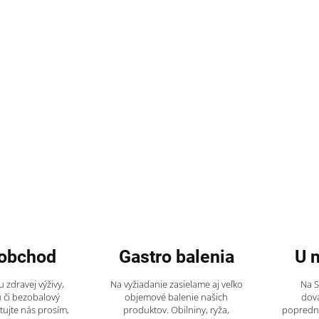
obchod
Gastro balenia
U 
 zdravej výživy,
Na vyžiadanie zasielame aj veľko
Na 
 či bezobalový
objemové balenie našich
dov
tujte nás prosím,
produktov. Obilniny, ryža,
popredný