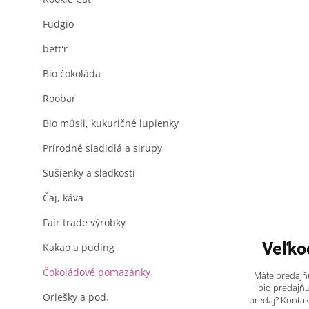
Fudgio
bett'r
Bio čokoláda
Roobar
Bio müsli, kukuričné lupienky
Prírodné sladidlá a sirupy
Sušienky a sladkosti
Čaj, káva
Fair trade výrobky
Veľko
Kakao a puding
Čokoládové pomazánky
Máte predajňu
bio predajňu
Oriešky a pod.
predaj? Kontak