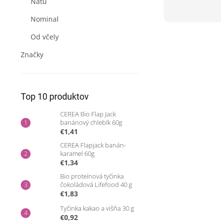
Natu
Nominal
Od včely
Značky
Top 10 produktov
CEREA Bio Flap Jack
banánový chlebík 60g
€1,41
CEREA Flapjack banán-
karamel 60g
€1,34
Bio proteínová tyčinka
čokoládová Lifefood 40 g
€1,83
Tyčinka kakao a višňa 30 g
€0,92