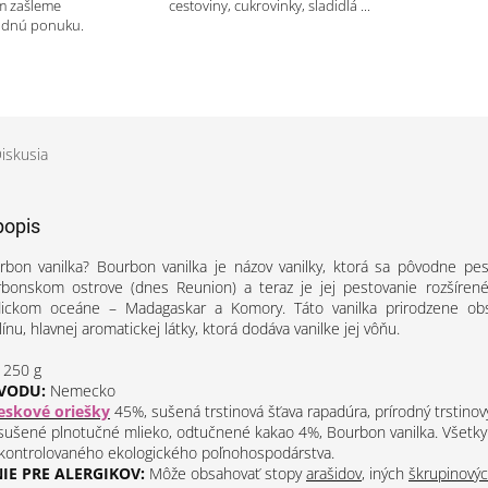
m zašleme
cestoviny, cukrovinky, sladidlá ...
odnú ponuku.
iskusia
popis
rbon vanilka? Bourbon vanilka je názov vanilky, ktorá sa pôvodne pes
bonskom ostrove (dnes Reunion) a teraz je jej pestovanie rozšírené
dickom oceáne – Madagaskar a Komory. Táto vanilka prirodzene obs
ínu, hlavnej aromatickej látky, ktorá dodáva vanilke jej vôňu.
250 g
VODU:
Nemecko
ieskové oriešky
45%, sušená trstinová šťava rapadúra, prírodný trstinov
, sušené plnotučné
mlieko
, odtučnené kakao 4%, Bourbon vanilka. Všetky
 kontrolovaného ekologického poľnohospodárstva.
E PRE ALERGIKOV:
Môže obsahovať stopy
arašidov
, iných
škrupinovýc