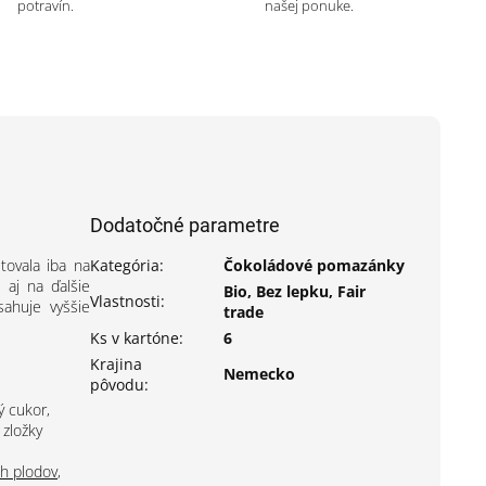
potravín.
našej ponuke.
Dodatočné parametre
tovala iba na
Kategória
:
Čokoládové pomazánky
 aj na ďalšie
Bio, Bez lepku, Fair
Vlastnosti
:
ahuje vyššie
trade
Ks v kartóne
:
6
Krajina
Nemecko
pôvodu
:
ý cukor,
 zložky
h plodov
,