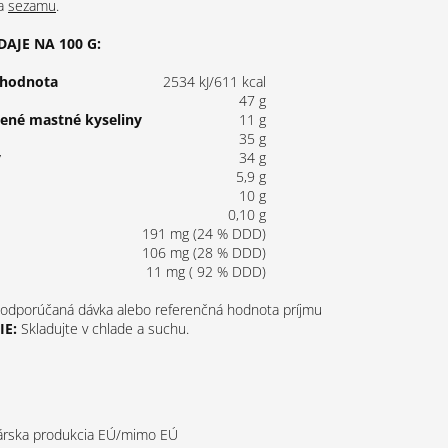
a
sezamu
.
AJE NA 100 G:
 hodnota
2534 kJ/611 kcal
47 g
tené mastné kyseliny
11 g
35 g
y
34 g
5,9 g
10 g
0,10 g
191 mg (24 % DDD)
106 mg (28 % DDD)
11 mg ( 92 % DDD)
odporúčaná dávka alebo referenčná hodnota príjmu
E:
Skladujte v chlade a suchu.
rska produkcia EÚ/mimo EÚ