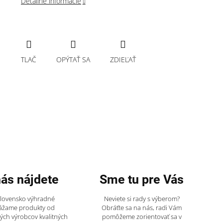
Detailné informácie
TLAČ
OPÝTAŤ SA
ZDIEĽAŤ
nás nájdete
Sme tu pre Vás
Slovensko výhradné
Neviete si rady s výberom?
ážame produkty od
Obráťte sa na nás, radi Vám
ch výrobcov kvalitných
pomôžeme zorientovať sa v