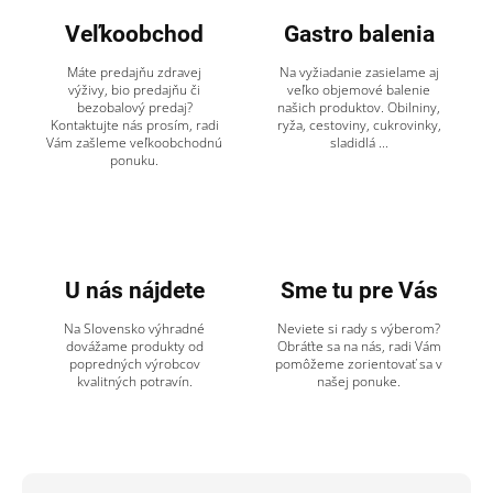
Veľkoobchod
Gastro balenia
Máte predajňu zdravej
Na vyžiadanie zasielame aj
výživy, bio predajňu či
veľko objemové balenie
bezobalový predaj?
našich produktov. Obilniny,
Kontaktujte nás prosím, radi
ryža, cestoviny, cukrovinky,
Vám zašleme veľkoobchodnú
sladidlá ...
ponuku.
U nás nájdete
Sme tu pre Vás
Na Slovensko výhradné
Neviete si rady s výberom?
dovážame produkty od
Obráťte sa na nás, radi Vám
popredných výrobcov
pomôžeme zorientovať sa v
kvalitných potravín.
našej ponuke.