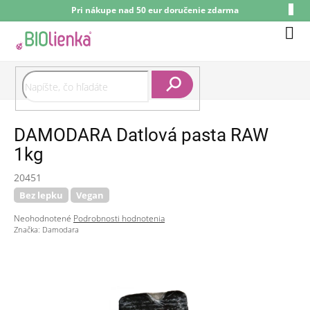
Prejsť
Pri nákupe nad 50 eur doručenie zdarma
na
obsah
Nák
koší
Hľadať
DAMODARA Datlová pasta RAW
1kg
20451
Bez lepku
Vegan
Priemerné
Neohodnotené
Podrobnosti hodnotenia
hodnotenie
Značka:
Damodara
produktu
je
0,0
z
5
hviezdičiek.