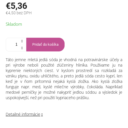
€5,36
€4,50 bez DPH
Jednotková
Skladom
cena:
Pridať do košíka
Táto jemne mletá jedlá sóda je vhodná na potravinárske účely a
pri výrobe neboli použité zlúčeniny hliníka. Používame ju na
kyprenie niektorých ciest. V kyslom prostredí sa rozkladá za
vzniku plynu, oxidu uhličitého, a preto jedlá sóda cesto kyprí, len
keď je v ňom prítomná nejaká kyslá zložka. Ako kyslá zložka
funguje napr. med, kyslé mliečne výrobky, čokoláda. Napríklad
medové perníčky je možné nakypriť jedlou sódou a výsledok je
uspokojivejší, než pri použití kypriaceho prášku.
Detailné informácie