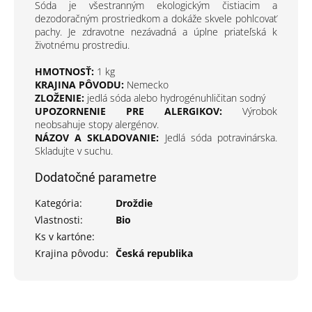
Sóda je všestranným ekologickým čistiacim a
dezodoračným prostriedkom a dokáže skvele pohlcovať
pachy. Je zdravotne nezávadná a úplne priateľská k
životnému prostrediu.
HMOTNOSŤ:
1 kg
KRAJINA PÔVODU:
Nemecko
ZLOŽENIE:
jedlá sóda alebo hydrogénuhličitan sodný
UPOZORNENIE PRE ALERGIKOV:
Výrobok
neobsahuje stopy alergénov.
NÁZOV A SKLADOVANIE:
Jedlá sóda potravinárska.
Skladujte v suchu.
Dodatočné parametre
Kategória
:
Droždie
Vlastnosti
:
Bio
Ks v kartóne
:
Krajina pôvodu
:
Česká republika