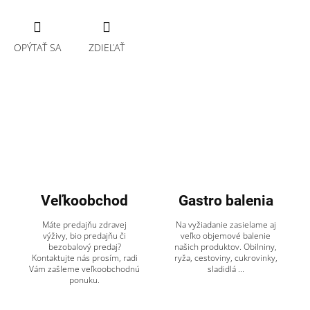
OPÝTAŤ SA
ZDIEĽAŤ
Veľkoobchod
Gastro balenia
Máte predajňu zdravej
Na vyžiadanie zasielame aj
výživy, bio predajňu či
veľko objemové balenie
bezobalový predaj?
našich produktov. Obilniny,
Kontaktujte nás prosím, radi
ryža, cestoviny, cukrovinky,
Vám zašleme veľkoobchodnú
sladidlá ...
ponuku.