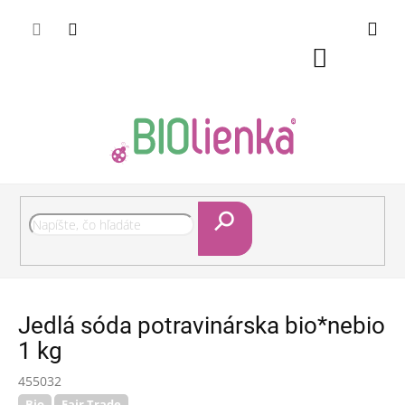
Prejsť
Pri nákupe nad 50 eur doručenie zdarma
na
obsah
Nákupný
košík
Hľadať
Jedlá sóda potravinárska bio*nebio
1 kg
455032
Bio
Fair Trade