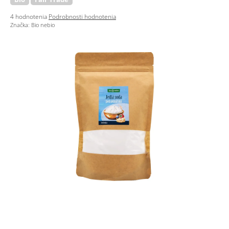
Priemerné
4 hodnotenia
Podrobnosti hodnotenia
hodnotenie
Značka:
Bio nebio
produktu
je
3,0
z
5
hviezdičiek.