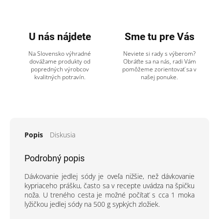
U nás nájdete
Sme tu pre Vás
Na Slovensko výhradné
Neviete si rady s výberom?
dovážame produkty od
Obráťte sa na nás, radi Vám
popredných výrobcov
pomôžeme zorientovať sa v
kvalitných potravín.
našej ponuke.
Popis
Diskusia
Podrobný popis
Dávkovanie jedlej sódy je oveľa nižšie, než dávkovanie
kypriaceho prášku, často sa v recepte uvádza na špičku
noža. U treného cesta je možné počítať s cca 1 moka
lyžičkou jedlej sódy na 500 g sypkých zložiek.