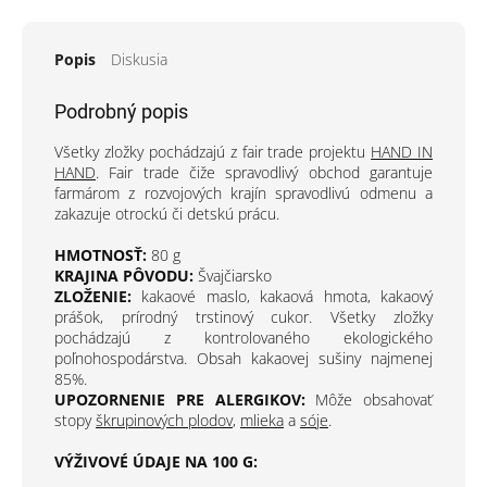
Popis
Diskusia
Podrobný popis
Všetky zložky pochádzajú z fair trade projektu
HAND IN
HAND
. Fair trade čiže spravodlivý obchod garantuje
farmárom z rozvojových krajín spravodlivú odmenu a
zakazuje otrockú či detskú prácu.
HMOTNOSŤ:
80 g
KRAJINA PÔVODU:
Švajčiarsko
ZLOŽENIE:
kakaové maslo, kakaová hmota, kakaový
prášok, prírodný trstinový cukor. Všetky zložky
pochádzajú z kontrolovaného ekologického
poľnohospodárstva. Obsah kakaovej sušiny najmenej
85%.
UPOZORNENIE PRE ALERGIKOV:
Môže obsahovať
stopy
škrupinových plodov
,
mlieka
a
sóje
.
VÝŽIVOVÉ ÚDAJE NA 100 G: