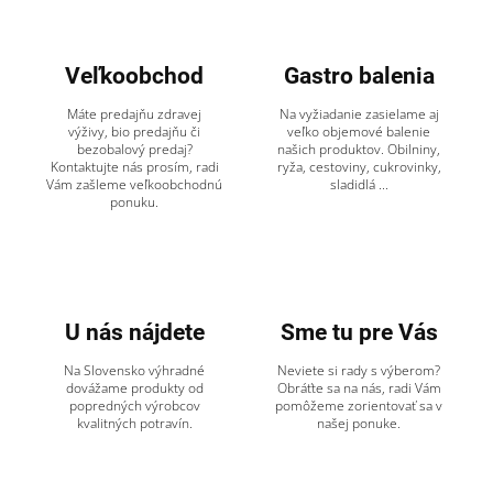
Veľkoobchod
Gastro balenia
Máte predajňu zdravej
Na vyžiadanie zasielame aj
výživy, bio predajňu či
veľko objemové balenie
bezobalový predaj?
našich produktov. Obilniny,
Kontaktujte nás prosím, radi
ryža, cestoviny, cukrovinky,
Vám zašleme veľkoobchodnú
sladidlá ...
ponuku.
U nás nájdete
Sme tu pre Vás
Na Slovensko výhradné
Neviete si rady s výberom?
dovážame produkty od
Obráťte sa na nás, radi Vám
popredných výrobcov
pomôžeme zorientovať sa v
kvalitných potravín.
našej ponuke.