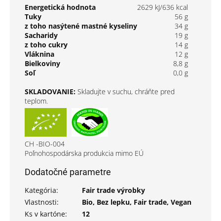
Energetická hodnota
2629 kJ/636 kcal
Tuky
56 g
z toho nasýtené mastné kyseliny
34 g
Sacharidy
19 g
z toho cukry
14 g
Vláknina
12 g
Bielkoviny
8,8 g
Soľ
0,0 g
SKLADOVANIE:
Skladujte v suchu, chráňte pred
teplom.
CH -BIO-004
Poľnohospodárska produkcia mimo EÚ
Dodatočné parametre
Kategória
:
Fair trade výrobky
Vlastnosti
:
Bio, Bez lepku, Fair trade, Vegan
Ks v kartóne
:
12