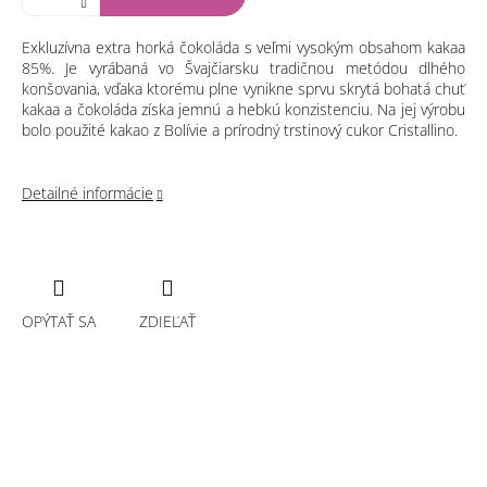
Exkluzívna extra horká čokoláda s veľmi vysokým obsahom kakaa
85%. Je vyrábaná vo Švajčiarsku tradičnou metódou dlhého
konšovania, vďaka ktorému plne vynikne sprvu skrytá bohatá chuť
kakaa a čokoláda získa jemnú a hebkú konzistenciu. Na jej výrobu
bolo použité kakao z Bolívie a prírodný trstinový cukor Cristallino.
Detailné informácie
OPÝTAŤ SA
ZDIEĽAŤ