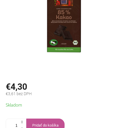
€4,30
€3,61 bez DPH
Jednotková
Skladom
cena:
Pridať do košíka