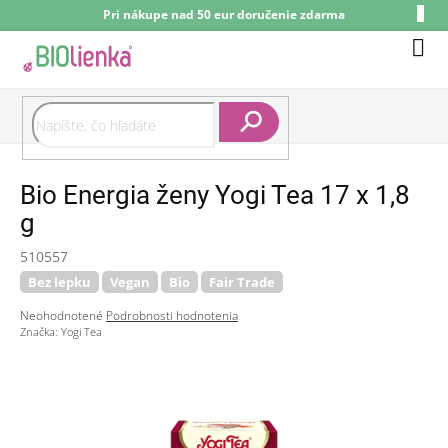
Prejsť
Pri nákupe nad 50 eur doručenie zdarma
na
obsah
Nák
koší
Hľadať
Bio Energia ženy Yogi Tea 17 x 1,8
g
510557
Bez lepku
Vegan
Bio
Fair Trade
Priemerné
Neohodnotené
Podrobnosti hodnotenia
hodnotenie
Značka:
Yogi Tea
produktu
je
0,0
z
5
hviezdičiek.