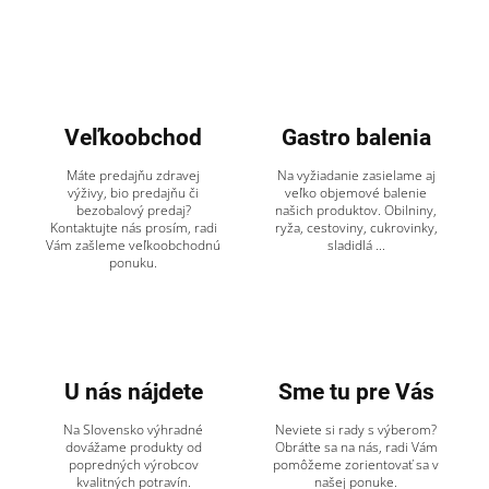
Veľkoobchod
Gastro balenia
Máte predajňu zdravej
Na vyžiadanie zasielame aj
výživy, bio predajňu či
veľko objemové balenie
bezobalový predaj?
našich produktov. Obilniny,
Kontaktujte nás prosím, radi
ryža, cestoviny, cukrovinky,
Vám zašleme veľkoobchodnú
sladidlá ...
ponuku.
U nás nájdete
Sme tu pre Vás
Na Slovensko výhradné
Neviete si rady s výberom?
dovážame produkty od
Obráťte sa na nás, radi Vám
popredných výrobcov
pomôžeme zorientovať sa v
kvalitných potravín.
našej ponuke.