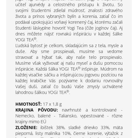
učiteľ ajurvédy a celostného prístupu k životu. So
svojimi študentmi zdieľal múdrosť, znalosti zdravého
života a prínos vybraných bylín a korenia, zatiaľ čo im
podával upokojujúci voňavý korenený čaj, ktorému začali
študenti láskyplne hovoriť Yogi Tea (čiže jogínov čaj). Aj
dnes môžete nájsť rovnakú inšpiráciu v každej šálke
®
YOGI TEA
.
Ľudská bytosť je celkom, skladajúcim sa z tela, mysle a
duše. Aby sme prospievali, musíme sa vedome
stravovať a hýbať tak, aby naše telo prospievalo.
Musíme však vyživovať aj našu myseľ a dušu pomocou
®
inšpirácie. Každá šálka YOGI TEA
inšpiruje. Múdrom na
každej visačke sáčku a inšpirujúcou jogovou pozíciou na
každej krabičke Vás pozývame k dodaniu rovnováhy
Vašej duši, zatiaľ čo budú Vaše zmysly uchvátené
®
lahodnou šálkou YOGI TEA
.
HMOTNOSŤ:
17 x 1,8 g
KRAJINA PÔVODU:
navrhnuté a kontrolované -
Nemecko, balené - Taliansko, vypestované - rôzne
krajiny mimo EÚ
ZLOŽENIE:
ibištek 38%, sladké drievko 33%, mäta
pieporná, listy maliníka 10%, čierne korenie, výťažok z