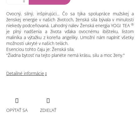
Ovocný, silný, inšpirujúci... Čo sa týka spolupráce mužskej a
ženskej energie v našich životoch, ženská sila bývala v minulosti
®
niekedy podceňovaná. Lahodný nálev Ženská energia YOGI TEA
je plný nadšenia a života vďaka ovocnému ibišteku, listom
maliníka a výťažku z koreňa angeliky. Umožní nám naplniť všetky
možnosti ukryté v našich telách.
Esenciou tohto čaju je: Ženská sila.
"Žiadna bytosť na tejto planéte nemá krásu, silu a moc ženy."
Detailné informácie
OPÝTAŤ SA
ZDIEĽAŤ