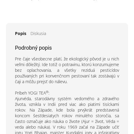
Popis
Diskusia
Podrobný popis
Pre čaje všeobecne platí, že ekologický pôvod je u nich
veľmi dôležitý. Ide totiž o potravinu, ktorú konzumujeme
bez oplachovania, a všetky reziduá pesticídov
používaných pri konvenčnom pestovaní tak zostávajú v
čaji a môžu prejsť do nálevu.
®
Príbeh YOGI TEA
:
Ajurvéda, starodávny systém vedomého a zdravého
života, vznikla v Indii pred viac ako piatimi tisíckami
rokov. Na Západe, kde bola prvýkrát predstavená
koncom šesťdesiatych rokov minulého storočia, sa
často označuje ako náuka o živote (Ajur = život, Véda =
veda alebo náuka). V roku 1969 začal na Západe učiť
jogu Yogi Bhajan, majster Kundalini jogy a inšpiratívny