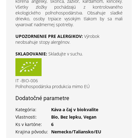
koreňa angeliky, škorica, zázvor, kardamóm, klinčeky.
Všetky zložky pochádzajú z kontrolovaného
ekologického poľnohospodárstva. Obsahuje sladké
drievko, osoby trpiace vysokým tlakom by sa mali
vyvarovať nadmernej spotreby.
UPOZORNENIE PRE ALERGIKOV:
Výrobok
neobsahuje stopy alergénov.
SKLADOVANIE:
Skladujte v suchu.
IT -BIO-006
Poľnohospodárska produkcia mimo EÚ
Dodatočné parametre
Kategória
:
Káva a čaj v biokvalite
Vlastnosti
:
Bio, Bez lepku, Vegan
Ks v kartóne
:
6
Krajina pôvodu
:
Nemecko/Taliansko/EU