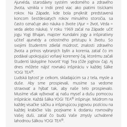
Ajurvéda, starodávny systém vedomého a zdravého
života, vznikla v Indii pred viac ako piatimi tisíckami
rokov. Na Západe, kde bola prvýkrát predstavená
koncom šesťdesiatych rokov minulého storočia, sa
často označuje ako náuka o živote (Ajur = život, Véda =
veda alebo náuka). V roku 1969 začal na Západe učiť
jogu Yogi Bhajan, majster Kundalini jogy a inšpiratívny
učiteľ ajurvédy a celostného prístupu k životu. So
svojimi študentmi zdieľal múdrosť, znalosti zdravého
života a prínos vybraných bylín a korenia, zatiaľ čo im
podával upokojujúci voňavý korenený čaj, ktorému začali
študenti láskyplne hovoriť Yogi Tea (čiže jogínov čaj). Aj
dnes môžete nájsť rovnakú inšpiráciu v každej šálke
®
YOGI TEA
.
Ľudská bytosť je celkom, skladajúcim sa z tela, mysle a
duše. Aby sme prospievali, musíme sa vedome
stravovať a hýbať tak, aby naše telo prospievalo.
Musíme však vyživovať aj našu myseľ a dušu pomocou
®
inšpirácie. Každá šálka YOGI TEA
inšpiruje. Múdrom na
každej visačke sáčku a inšpirujúcou jogovou pozíciou na
každej krabičke Vás pozývame k dodaniu rovnováhy
Vašej duši, zatiaľ čo budú Vaše zmysly uchvátené
®
lahodnou šálkou YOGI TEA
.