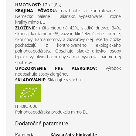
HMOTNOSŤ:
17 x 1,8 g
KRAJINA PÔVODU:
navrhnuté a kontrolované -
Nemecko, balené - Taliansko, vypestované - rôzne
krajiny mimo EÚ
ZLOŽENIE:
mäta pieporná 43%, sladké drievko 34%,
škorica, kardamóm 4%, zázvor, klinčeky, čierne korenie,
škoricový, kardamómový a zázvorový olej. Všetky zložky
pochádzajú z kontrolovaného ekologického
poľnohospodárstva. Obsahuje sladké drievko, osoby
trpiace vysokým tlakom by sa mali vyvarovať nadmernej
spotreby.
UPOZORNENIE PRE ALERGIKOV:
Výrobok
neobsahuje stopy alergénov.
SKLADOVANIE:
Skladujte v suchu.
IT -BIO-006
Poľnohospodárska produkcia mimo EÚ
Dodatočné parametre
Kategória
:
Káva a čaj v biokvalite