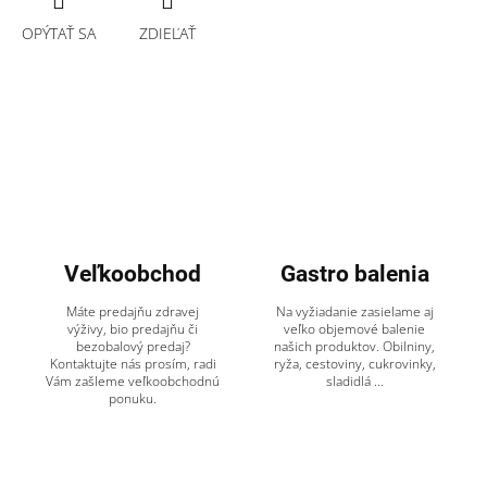
OPÝTAŤ SA
ZDIEĽAŤ
Veľkoobchod
Gastro balenia
Máte predajňu zdravej
Na vyžiadanie zasielame aj
výživy, bio predajňu či
veľko objemové balenie
bezobalový predaj?
našich produktov. Obilniny,
Kontaktujte nás prosím, radi
ryža, cestoviny, cukrovinky,
Vám zašleme veľkoobchodnú
sladidlá ...
ponuku.