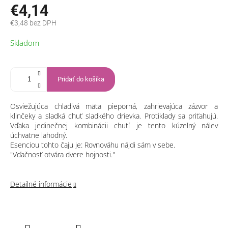
€4,14
€3,48 bez DPH
Jednotková
Skladom
cena:
Pridať do košíka
Osviežujúca chladivá mäta pieporná, zahrievajúca zázvor a
klinčeky a sladká chuť sladkého drievka. Protiklady sa priťahujú.
Vďaka jedinečnej kombinácii chutí je tento kúzelný nálev
úchvatne lahodný.
Esenciou tohto čaju je: Rovnováhu nájdi sám v sebe.
"Vďačnosť otvára dvere hojnosti."
Detailné informácie