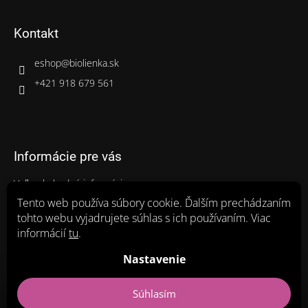
Kontakt
eshop
@
biolienka.sk
+421 918 679 561
Informácie pre vás
Veľkoobchodné informácie
Gastro balenia
Tento web používa súbory cookie. Ďalším prechádzaním
tohto webu vyjadrujete súhlas s ich používaním. Viac
Ako nakupovať
informácií
tu
.
Obchodné podmienky
Zásady ochrany osobných údajov a poučenie o cookies
Nastavenie
Súhlasím