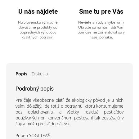
U nás nájdete
Sme tu pre Vás
Na Slovensko výhradné
Neviete si rady s výberom?
dovážame produkty od
Obráťte sa na nás, radi Vám
popredných výrobcov
pomôžeme zorientovať sa v
kvalitných potravín.
našej ponuke.
Popis
Diskusia
Podrobný popis
Pre čaje všeobecne platí, že ekologický pôvod je u nich
veľmi dôležitý. Ide totiž o potravinu, ktorú konzumujeme
bez oplachovania, a všetky reziduá pesticídov
používaných pri konvenčnom pestovaní tak zostávajú v
čaji a môžu prejsť do nálevu.
®
Príbeh YOGI TEA
: