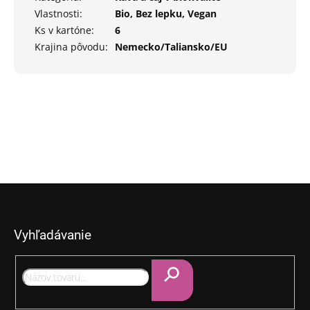
Vlastnosti
:
Bio, Bez lepku, Vegan
Ks v kartóne
:
6
Krajina pôvodu
:
Nemecko/Taliansko/EU
Z
á
p
Vyhľadávanie
ä
t
i
e
Hľadať