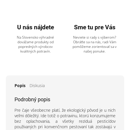
U nás nájdete
Sme tu pre Vás
Na Slovensko výhradné
Neviete si rady s výberom?
dovážame produkty od
Obráťte sa na nás, radi Vám
popredných výrobcov
pomôžeme zorientovať sa v
kvalitných potravín.
našej ponuke.
Popis
Diskusia
Podrobný popis
Pre čaje všeobecne platí, že ekologický pôvod je u nich
veľmi dôležitý. Ide totiž o potravinu, ktorú konzumujeme
bez oplachovania, a všetky reziduá pesticídov
používaných pri konvenčnom pestovaní tak zostávajú v