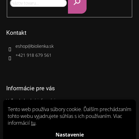
e
Hľadať
Kontakt
eshop
@
biolienka.sk
+421 918 679 561
Informácie pre vás
Veľkoobchodné informácie
Gastro balenia
Tento web používa súbory cookie. Ďalším prechádzaním
tohto webu vyjadrujete súhlas s ich používaním. Viac
Ako nakupovať
informácií
tu
.
Obchodné podmienky
Zásady ochrany osobných údajov a poučenie o cookies
Nastavenie