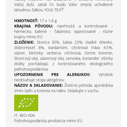
Vašej duši, zatiaľ čo budú Vaše zmysly uchvátené
®
lahodnou šálkou YOGI TEA
.
HMOTNOSŤ:
17 x 1,8 g
KRAJINA PÔVODU:
navrhnuté a kontrolované -
Nemecko, balené - Taliansko, vypestované - rôzne
krajiny mimo EÚ
ZLOŽENIE:
škorica 30%, šalvia 23%, sladké drievko,
dobromyseľ 8%, kardamóm, citrónová tráva 4,5%,
zázvor, klinčeky, verbena citrónová, čierne korenie,
škoricový olej, zázvorový olej, senovka, koriander. Všetky
zložky pochádzajú z kontrolovaného ekologického
poľnohospodárstva.
UPOZORNENIE PRE ALERGIKOV:
Výrobok
neobsahuje stopy alergénov.
NÁZOV A SKLADOVANIE:
Životná pohoda, ajurvédska
zmes bylín a korenia na nálev. Skladujte v suchu.
IT -BIO-006
Poľnohospodárska produkcia mimo EÚ