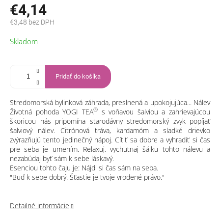
€4,14
€3,48 bez DPH
Jednotková
Skladom
cena:
Pridať do košíka
Stredomorská bylinková záhrada, preslnená a upokojujúca... Nálev
®
Životná pohoda YOGI TEA
s voňavou šalviou a zahrievajúcou
škoricou nás pripomína starodávny stredomorský zvyk popíjať
šalviový nálev. Citrónová tráva, kardamóm a sladké drievko
zvýrazňujú tento jedinečný nápoj. Cítiť sa dobre a vyhradiť si čas
pre seba je umením. Relaxuj, vychutnaj šálku tohto nálevu a
nezabúdaj byť sám k sebe láskavý.
Esenciou tohto čaju je: Nájdi si čas sám na seba.
"Buď k sebe dobrý. Šťastie je tvoje vrodené právo."
Detailné informácie