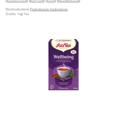
Priemerné
Neohodnotené
Podrobnosti hodnotenia
hodnotenie
Značka:
Yogi Tea
produktu
je
0,0
z
5
hviezdičiek.