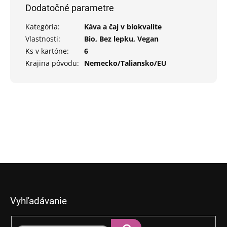
Dodatočné parametre
Kategória
:
Káva a čaj v biokvalite
Vlastnosti
:
Bio, Bez lepku, Vegan
Ks v kartóne
:
6
Krajina pôvodu
:
Nemecko/Taliansko/EU
Z
á
p
Vyhľadávanie
ä
t
i