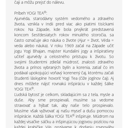
čaji a môžu prejsť do nálevu.
®
Príbeh YOGI TEA
:
Ajurvéda, starodávny systém vedomého a zdravého
života, vznikla v Indii pred viac ako piatimi tisíckami
rokov. Na Západe, kde bola prvýkrát predstavená
koncom šesťdesiatych rokov minulého storočia, sa
často označuje ako náuka o živote (Ajur = život, Véda =
veda alebo náuka). V roku 1969 začal na Západe učiť
jogu Yogi Bhajan, majster Kundalini jogy a inšpiratívny
učiteľ ajurvédy a celostného prístupu k životu. So
svojimi študentmi zdieľal múdrosť, znalosti zdravého
života a prínos vybraných bylín a korenia, zatiaľ čo im
podával upokojujúci voňavý korenený čaj, ktorému začali
študenti láskyplne hovoriť Yogi Tea (čiže jogínov čaj). Aj
dnes môžete nájsť rovnakú inšpiráciu v každej šálke
®
YOGI TEA
.
Ľudská bytosť je celkom, skladajúcim sa z tela, mysle a
duše. Aby sme prospievali, musíme sa vedome
stravovať a hýbať tak, aby naše telo prospievalo.
Musíme však vyživovať aj našu myseľ a dušu pomocou
®
inšpirácie. Každá šálka YOGI TEA
inšpiruje. Múdrom na
každej visačke sáčku a inšpirujúcou jogovou pozíciou na
každej krabičke Vás pozývame k dodaniu rovnováhy