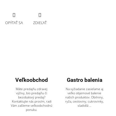
OPÝTAŤ SA
ZDIEĽAŤ
Veľkoobchod
Gastro balenia
Máte predajňu zdravej
Na vyžiadanie zasielame aj
výživy, bio predajňu či
veľko objemové balenie
bezobalový predaj?
našich produktov. Obilniny,
Kontaktujte nás prosím, radi
ryža, cestoviny, cukrovinky,
Vám zašleme veľkoobchodnú
sladidlá ...
ponuku.