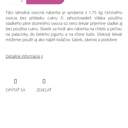
Táto lahodná ovocná nátierka je vyrobená z 1,75 kg čerstvého
ovocia bez prídavku cukru či zahusťovadiel! Vďaka použitiu
sladkého plne dozretého ovocia sú tieto lekvár príjemne sladké aj
bez použitia cukru. Skvele sa hodí ako nátierka na chlieb a pečivo,
na palacinky, do bieleho jogurtu a na rôzne kaše. Slivkový lekvár
môžeme použiť aj ako náplň koláčov, šatiek, závinov a podobne.
Detailné informácie
OPÝTAŤ SA
ZDIEĽAŤ