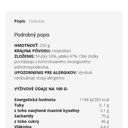
Popis
Diskusia
Podrobný popis
HMOTNOSŤ:
250 g
KRAJINA PÔVODU:
Holandsko
ZLOŽENIE:
hrušky 53%, jablká 47%. Obe zložky
pochádzajú z kontrolovaného ekologického
poľnohospodárstva.
UPOZORNENIE PRE ALERGIKOV:
Výrobok
neobsahuje stopy alergénov.
VÝŽIVOVÉ ÚDAJE NA 100 G:
Energetická hodnota
1198 kJ/283 kcal
Tuky
0, 1 g
z toho nasýtené mastné kyseliny
0,1 g
Sacharidy
70 g
z toho cukry
46 g
Vláknina
4,4 g