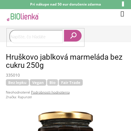
Prejsť
Pri nákupe nad 50 eur doručenie zdarma
na
obsah
Nák
koší
Hľadať
Hruškovo jablková marmeláda bez
cukru 250g
335010
Bez lepku
Vegan
Bio
Fair Trade
Priemerné
Neohodnotené
Podrobnosti hodnotenia
hodnotenie
Značka:
Rapunzel
produktu
je
0,0
z
5
hviezdičiek.