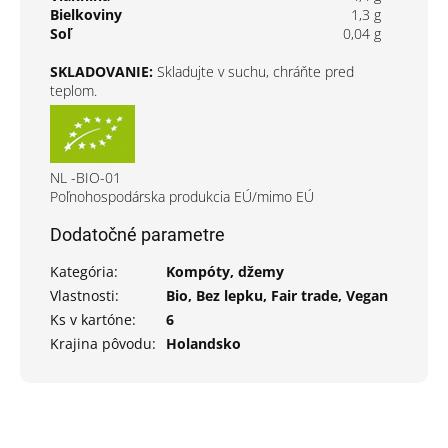
Bielkoviny
1,3 g
Soľ
0,04 g
SKLADOVANIE:
Skladujte v suchu, chráňte pred
teplom.
NL -BIO-01
Poľnohospodárska produkcia EÚ/mimo EÚ
Dodatočné parametre
Kategória
:
Kompóty, džemy
Vlastnosti
:
Bio, Bez lepku, Fair trade, Vegan
Ks v kartóne
:
6
Krajina pôvodu
:
Holandsko