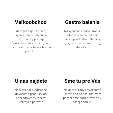
Veľkoobchod
Gastro balenia
Máte predajňu zdravej
Na vyžiadanie zasielame aj
výživy, bio predajňu či
veľko objemové balenie
bezobalový predaj?
našich produktov. Obilniny,
Kontaktujte nás prosím, radi
ryža, cestoviny, cukrovinky,
Vám zašleme veľkoobchodnú
sladidlá ...
ponuku.
U nás nájdete
Sme tu pre Vás
Na Slovensko výhradné
Neviete si rady s výberom?
dovážame produkty od
Obráťte sa na nás, radi Vám
popredných výrobcov
pomôžeme zorientovať sa v
kvalitných potravín.
našej ponuke.