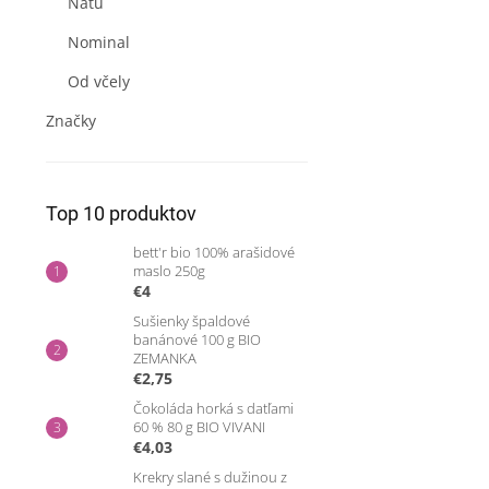
Natu
Nominal
Od včely
Značky
Top 10 produktov
bett'r bio 100% arašidové
maslo 250g
€4
Sušienky špaldové
banánové 100 g BIO
ZEMANKA
€2,75
Čokoláda horká s datľami
60 % 80 g BIO VIVANI
€4,03
Krekry slané s dužinou z