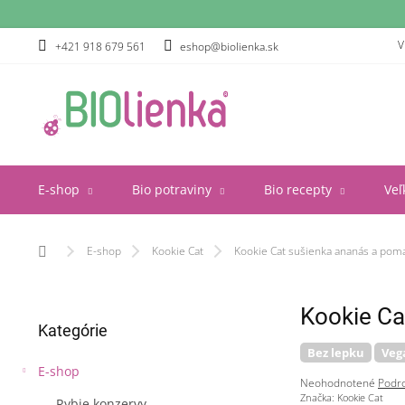
Prejsť
na
obsah
V
+421 918 679 561
eshop@biolienka.sk
E-shop
Bio potraviny
Bio recepty
Veľ
Domov
E-shop
Kookie Cat
Kookie Cat sušienka ananás a pom
B
Kookie Ca
Preskočiť
o
Kategórie
kategórie
č
Bez lepku
Veg
n
E-shop
ý
Priemerné
Neohodnotené
Podro
p
hodnotenie
Značka:
Kookie Cat
Rybie konzervy