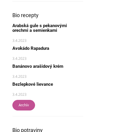
Bio recepty
Arabská gule s pekanovými
orechmi a semienkami
3.4.2023
Avokádo Rapadura
3.4.2023
Banánovo arašidový krém
3.4.2023
Bezlepkové lievance
3.4.2023
Archív
Bio potraviny