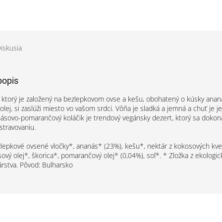
iskusia
popis
, ktorý je založený na bezlepkovom ovse a kešu, obohatený o kúsky anan
lej, si zaslúži miesto vo vašom srdci. Vôňa je sladká a jemná a chuť je 
ásovo-pomarančový koláčik je trendový vegánsky dezert, ktorý sa dokon
travovaniu.
lepkové ovsené vločky*, ananás* (23%), kešu*, nektár z kokosových kve
ový olej*, škorica*, pomarančový olej* (0,04%), soľ*. * Zložka z ekologi
rstva. Pôvod: Bulharsko