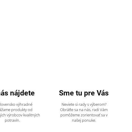
nás nájdete
Sme tu pre Vás
Slovensko výhradné
Neviete si rady s výberom?
ážame produkty od
Obráťte sa na nás, radi Vám
ch výrobcov kvalitných
pomôžeme zorientovať sa v
potravín.
našej ponuke.