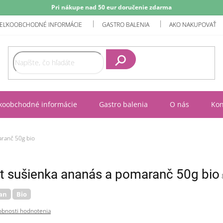
Pri nákupe nad 50 eur doručenie zdarma
EĽKOOBCHODNÉ INFORMÁCIE
GASTRO BALENIA
AKO NAKUPOVAŤ
Hľadať
koobchodné informácie
Gastro balenia
O nás
Kon
aranč 50g bio
t sušienka ananás a pomaranč 50g bio
an
Bio
bnosti hodnotenia