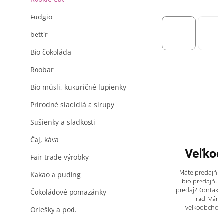
Fudgio
bett'r
Bio čokoláda
Roobar
Bio müsli, kukuričné lupienky
Prírodné sladidlá a sirupy
Sušienky a sladkosti
Čaj, káva
Veľko
Fair trade výrobky
Máte predajňu
Kakao a puding
bio predajňu
predaj? Kontak
Čokoládové pomazánky
radi Vá
veľkoobch
Oriešky a pod.