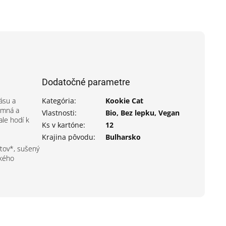
Dodatočné parametre
ásu a
Kategória
:
Kookie Cat
jemná a
Vlastnosti
:
Bio, Bez lepku, Vegan
ale hodí k
Ks v kartóne
:
12
Krajina pôvodu
:
Bulharsko
tov*, sušený
ckého