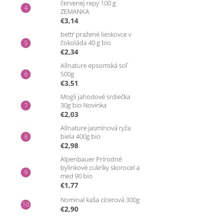
červenej repy 100 g
ZEMANKA
€3,14
bettŕ pražené lieskovce v
čokoláda 40 g bio
€2,34
Allnature epsomská soľ
500g
€3,51
Mogli jahodové srdiečka
30g bio Novinka
€2,03
Allnature jasmínová ryža
biela 400g bio
€2,98
Alpenbauer Prírodné
bylinkové cukríky skorocel a
med 90 bio
€1,77
Nominal kaša cícerová 300g
€2,90