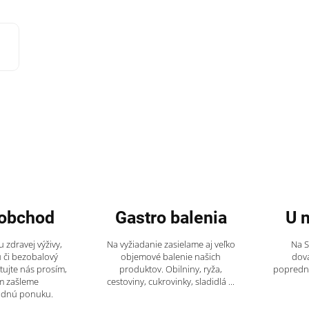
obchod
Gastro balenia
U 
 zdravej výživy,
Na vyžiadanie zasielame aj veľko
Na 
 či bezobalový
objemové balenie našich
dov
tujte nás prosím,
produktov. Obilniny, ryža,
popredný
m zašleme
cestoviny, cukrovinky, sladidlá ...
odnú ponuku.