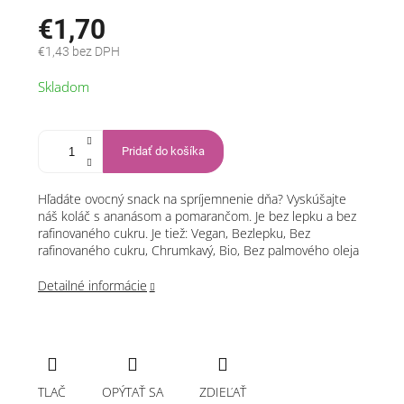
€1,70
€1,43 bez DPH
Jednotková
Skladom
cena:
Pridať do košíka
Hľadáte ovocný snack na spríjemnenie dňa? Vyskúšajte
náš koláč s ananásom a pomarančom. Je bez lepku a bez
rafinovaného cukru. Je tiež: Vegan, Bezlepku, Bez
rafinovaného cukru, Chrumkavý, Bio, Bez palmového oleja
Detailné informácie
TLAČ
OPÝTAŤ SA
ZDIEĽAŤ