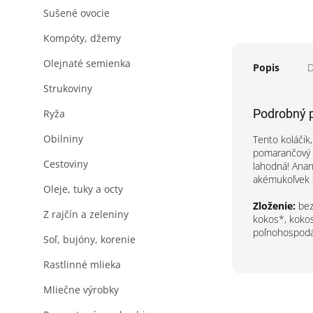
Sušené ovocie
Kompóty, džemy
Olejnaté semienka
Popis
D
Strukoviny
Podrobný 
Ryža
Obilniny
Tento koláčik
pomarančový o
Cestoviny
lahodná! Anan
akémukoľvek s
Oleje, tuky a octy
Zloženie:
bez
Z rajčín a zeleniny
kokos*, kokos
poľnohospodá
Soľ, bujóny, korenie
Rastlinné mlieka
Mliečne výrobky