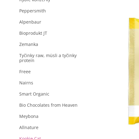
produktu
a
je
n
Peppersmith
0,0
z
e
5
Alpenbaur
l
hviezdičiek.
Bioprodukt JT
Zemanka
Tyčinky raw, müsli a tyčinky
proteín
Freee
Nairns
Smart Organic
Bio Chocolates from Heaven
Meybona
Allnature
Kookie Cat