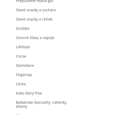
Prepustené maslo ghi
Slané snacky a sucháre
Slané snacky a chlieb
Droždie
Ovocné šťavy a nápoje
Lifefood
Cocoa
Damodara
Organiqa
Cerea
Koko dairy free
Balkánske špeciality, nátierky,
džemy