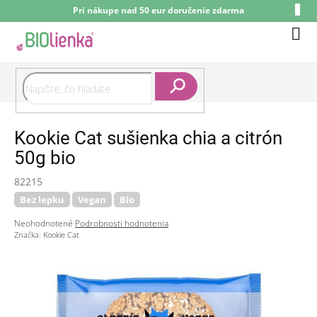
Prejsť
Pri nákupe nad 50 eur doručenie zdarma
na
obsah
Nák
koší
Hľadať
Kookie Cat sušienka chia a citrón
50g bio
82215
Bez lepku
Vegan
Bio
Priemerné
Neohodnotené
Podrobnosti hodnotenia
hodnotenie
Značka:
Kookie Cat
produktu
je
0,0
z
5
hviezdičiek.