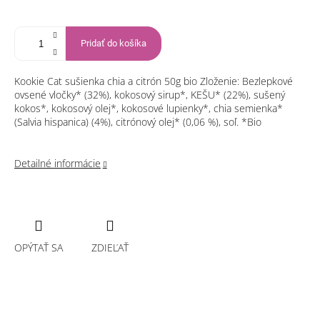
Pridať do košíka
Kookie Cat sušienka chia a citrón 50g bio Zloženie: Bezlepkové
ovsené vločky* (32%), kokosový sirup*, KEŠU* (22%), sušený
kokos*, kokosový olej*, kokosové lupienky*, chia semienka*
(Salvia hispanica) (4%), citrónový olej* (0,06 %), soľ. *Bio
Detailné informácie
OPÝTAŤ SA
ZDIEĽAŤ