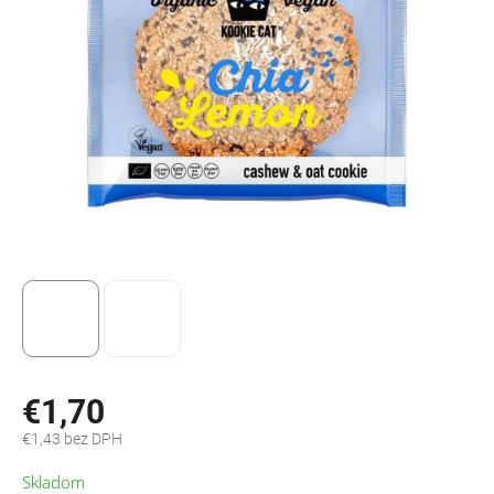
€1,70
€1,43 bez DPH
Jednotková
Skladom
cena: