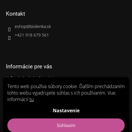
Kontakt
eshop
@
biolienka.sk
+421 918 679 561
Informácie pre vás
Veľkoobchodné informácie
Gastro balenia
Tento web používa súbory cookie. Ďalším prechádzaním
tohto webu vyjadrujete súhlas s ich používaním. Viac
Ako nakupovať
informácií
tu
.
Obchodné podmienky
Zásady ochrany osobných údajov a poučenie o cookies
Nastavenie
Súhlasím