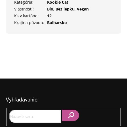
Kategória
:
Kookie Cat
Vlastnosti
:
Bio, Bez lepku, Vegan
Ks v kartóne
:
12
Krajina pôvodu
:
Bulharsko
Z
á
p
Vyhľadávanie
ä
t
i
e
Hľadať