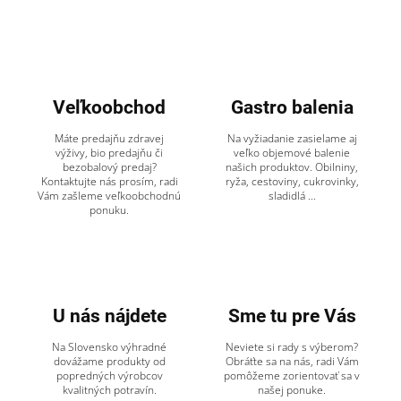
Veľkoobchod
Gastro balenia
Máte predajňu zdravej
Na vyžiadanie zasielame aj
výživy, bio predajňu či
veľko objemové balenie
bezobalový predaj?
našich produktov. Obilniny,
Kontaktujte nás prosím, radi
ryža, cestoviny, cukrovinky,
Vám zašleme veľkoobchodnú
sladidlá ...
ponuku.
U nás nájdete
Sme tu pre Vás
Na Slovensko výhradné
Neviete si rady s výberom?
dovážame produkty od
Obráťte sa na nás, radi Vám
popredných výrobcov
pomôžeme zorientovať sa v
kvalitných potravín.
našej ponuke.