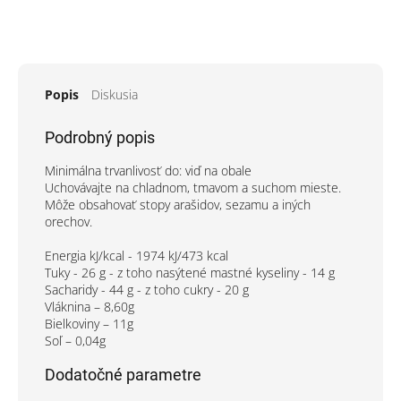
Popis
Diskusia
Podrobný popis
Minimálna trvanlivosť do: viď na obale
Uchovávajte na chladnom, tmavom a suchom mieste.
Môže obsahovať stopy arašidov, sezamu a iných
orechov.
Energia kJ/kcal - 1974 kJ/473 kcal
Tuky - 26 g - z toho nasýtené mastné kyseliny - 14 g
Sacharidy - 44 g - z toho cukry - 20 g
Vláknina – 8,60g
Bielkoviny – 11g
Soľ – 0,04g
Dodatočné parametre