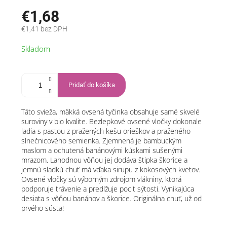
€1,68
€1,41 bez DPH
Jednotková
Skladom
cena:
Pridať do košíka
Táto svieža, mäkká ovsená tyčinka obsahuje samé skvelé
suroviny v bio kvalite. Bezlepkové ovsené vločky dokonale
ladia s pastou z pražených kešu orieškov a praženého
slnečnicového semienka. Zjemnená je bambuckým
maslom a ochutená banánovými kúskami sušenými
mrazom. Lahodnou vôňou jej dodáva štipka škorice a
jemnú sladkú chuť má vďaka sirupu z kokosových kvetov.
Ovsené vločky sú výborným zdrojom vlákniny, ktorá
podporuje trávenie a predlžuje pocit sýtosti. Vynikajúca
desiata s vôňou banánov a škorice. Originálna chuť, už od
prvého sústa!