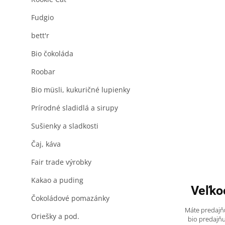
Fudgio
bett'r
Bio čokoláda
Roobar
Bio müsli, kukuričné lupienky
Prírodné sladidlá a sirupy
Sušienky a sladkosti
Čaj, káva
Fair trade výrobky
Kakao a puding
Veľko
Čokoládové pomazánky
Máte predajňu
Oriešky a pod.
bio predajňu