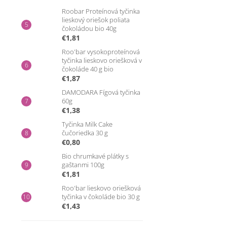
Roobar Proteínová tyčinka
lieskový oriešok poliata
čokoládou bio 40g
€1,81
Roo'bar vysokoproteínová
tyčinka lieskovo oriešková v
čokoláde 40 g bio
€1,87
DAMODARA Fígová tyčinka
60g
€1,38
Tyčinka Milk Cake
čučoriedka 30 g
€0,80
Bio chrumkavé plátky s
gaštanmi 100g
€1,81
Roo'bar lieskovo oriešková
tyčinka v čokoláde bio 30 g
€1,43