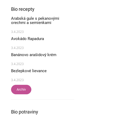
Bio recepty
Arabská gule s pekanovými
orechmi a semienkami
3.4.2023
Avokádo Rapadura
3.4.2023
Banánovo arašidový krém
3.4.2023
Bezlepkové lievance
3.4.2023
Archív
Bio potraviny