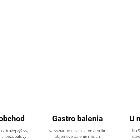
obchod
Gastro balenia
U 
 zdravej výživy,
Na vyžiadanie zasielame aj veľko
Na 
 či bezobalový
objemové balenie našich
dov