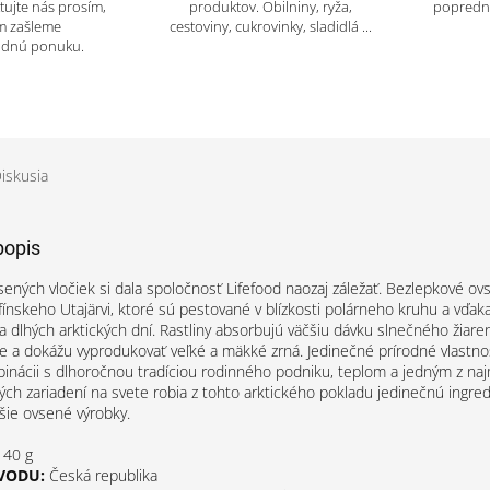
tujte nás prosím,
produktov. Obilniny, ryža,
popredný
m zašleme
cestoviny, cukrovinky, sladidlá ...
odnú ponuku.
iskusia
popis
ených vločiek si dala spoločnosť Lifefood naozaj záležať. Bezlepkové ov
fínskeho Utajärvi, ktoré sú pestované v blízkosti polárneho kruhu a vďak
a dlhých arktických dní. Rastliny absorbujú väčšiu dávku slnečného žiaren
e a dokážu vyprodukovať veľké a mäkké zrná. Jedinečné prírodné vlastno
inácii s dlhoročnou tradíciou rodinného podniku, teplom a jedným z na
ých zariadení na svete robia z tohto arktického pokladu jedinečnú ingre
jšie ovsené výrobky.
40 g
VODU:
Česká republika