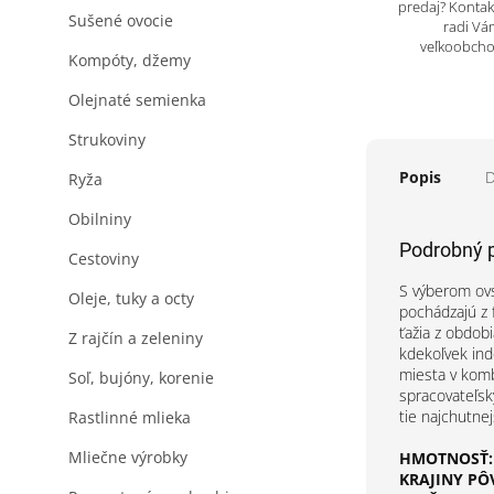
predaj? Kontak
Sušené ovocie
radi Vá
veľkoobch
Kompóty, džemy
Olejnaté semienka
Strukoviny
Popis
D
Ryža
Obilniny
Podrobný 
Cestoviny
S výberom ovs
Oleje, tuky a octy
pochádzajú z 
ťažia z obdobi
Z rajčín a zeleniny
kdekoľvek ind
miesta v komb
Soľ, bujóny, korenie
spracovateľsk
tie najchutne
Rastlinné mlieka
Mliečne výrobky
HMOTNOSŤ:
KRAJINY PÔ