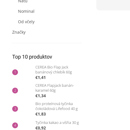
Natu
Nominal
Od včely
Značky
Top 10 produktov
CEREA Bio Flap Jack
banánový chlebík 60g
€1,41
CEREA Flapjack banán-
karamel 60g
€1,34
Bio proteínová tyčinka
čokoládová Lifefood 40 g
€1,83
Tyčinka kakao a višňa 30 g
€0,92