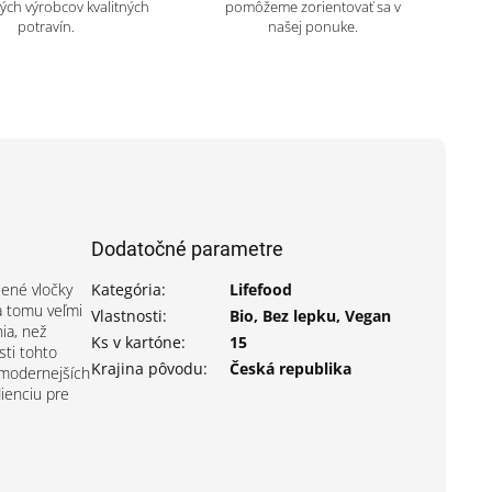
ch výrobcov kvalitných
pomôžeme zorientovať sa v
potravín.
našej ponuke.
Dodatočné parametre
sené vločky
Kategória
:
Lifefood
a tomu veľmi
Vlastnosti
:
Bio, Bez lepku, Vegan
ia, než
Ks v kartóne
:
15
sti tohto
Krajina pôvodu
:
Česká republika
jmodernejších
dienciu pre