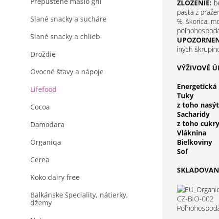
Prepustené maslo ghi
ZLOŽENIE:
be
pasta z praž
Slané snacky a sucháre
%, škorica, m
poľnohospodá
Slané snacky a chlieb
UPOZORNENI
iných škrupin
Droždie
VÝŽIVOVÉ ÚD
Ovocné šťavy a nápoje
Energetická
Lifefood
Tuky
z toho nasý
Cocoa
Sacharidy
z toho cukr
Damodara
Vláknina
Organiqa
Bielkoviny
Soľ
Cerea
SKLADOVANI
Koko dairy free
Balkánske špeciality, nátierky,
CZ-BIO-002
džemy
Poľnohospodá