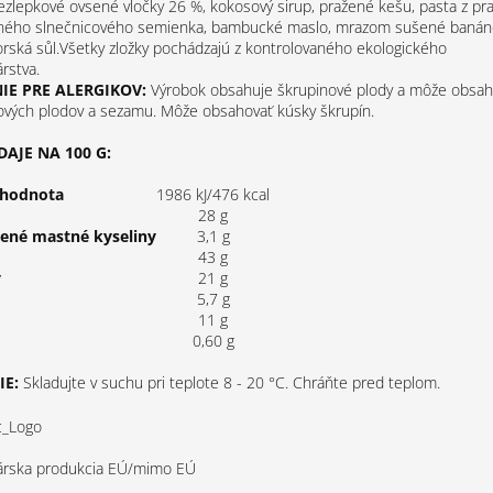
zlepkové ovsené vločky 26 %, kokosový sirup, pražené kešu, pasta z pr
eného slnečnicového semienka, bambucké maslo, mrazom sušené banán
orská sůl.Všetky zložky pochádzajú z kontrolovaného ekologického
rstva.
E PRE ALERGIKOV:
Výrobok obsahuje škrupinové plody a môže obsah
ových plodov a sezamu. Môže obsahovať kúsky škrupín.
AJE NA 100 G:
 hodnota
1986 kJ/476 kcal
28 g
tené mastné kyseliny
3,1 g
43 g
y
21 g
5,7 g
11 g
0,60 g
E:
Skladujte v suchu pri teplote 8 - 20 °C. Chráňte pred teplom.
rska produkcia EÚ/mimo EÚ