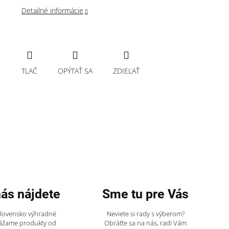
Detailné informácie
TLAČ
OPÝTAŤ SA
ZDIEĽAŤ
nás nájdete
Sme tu pre Vás
Slovensko výhradné
Neviete si rady s výberom?
ážame produkty od
Obráťte sa na nás, radi Vám