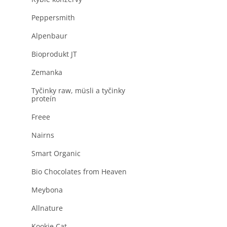
produktu
a
je
n
Peppersmith
0,0
z
e
5
Alpenbaur
l
hviezdičiek.
Bioprodukt JT
Zemanka
Tyčinky raw, müsli a tyčinky
proteín
Freee
Nairns
Smart Organic
Bio Chocolates from Heaven
Meybona
Allnature
Kookie Cat