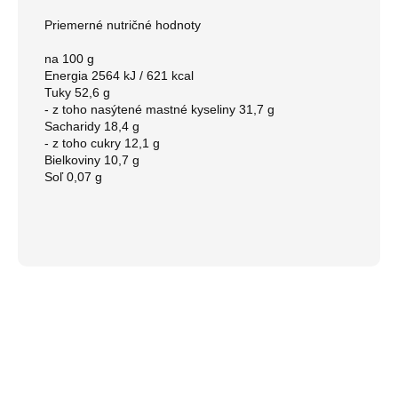
Priemerné nutričné ​​hodnoty

na 100 g

Energia 2564 kJ / 621 kcal

Tuky 52,6 g

- z toho nasýtené mastné kyseliny 31,7 g

Sacharidy 18,4 g

- z toho cukry 12,1 g

Bielkoviny 10,7 g

Soľ 0,07 g