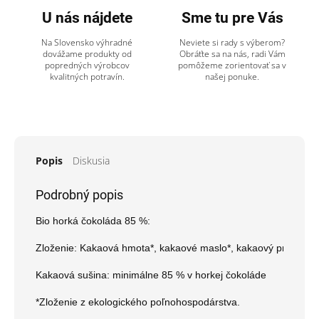
U nás nájdete
Sme tu pre Vás
Na Slovensko výhradné
Neviete si rady s výberom?
dovážame produkty od
Obráťte sa na nás, radi Vám
popredných výrobcov
pomôžeme zorientovať sa v
kvalitných potravín.
našej ponuke.
Popis
Diskusia
Podrobný popis
Bio horká čokoláda 85 %:

Zloženie: Kakaová hmota*, kakaové maslo*, kakaový prášok*, su
Kakaová sušina: minimálne 85 % v horkej čokoláde

*Zloženie z ekologického poľnohospodárstva.