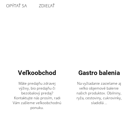
OPÝTAŤ SA
ZDIEĽAŤ
Veľkoobchod
Gastro balenia
Máte predajňu zdravej
Na vyžiadanie zasielame aj
výživy, bio predajňu či
veľko objemové balenie
bezobalový predaj?
našich produktov. Obilniny,
Kontaktujte nás prosím, radi
ryža, cestoviny, cukrovinky,
Vám zašleme veľkoobchodnú
sladidlá ...
ponuku.