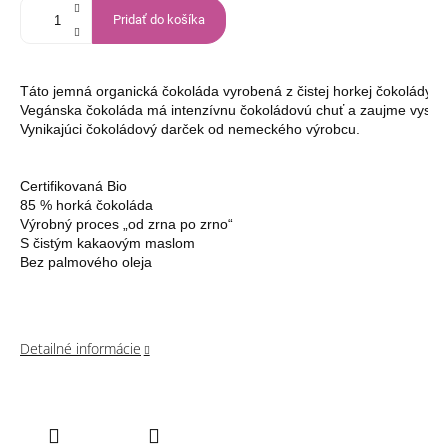
Pridať do košíka
Táto jemná organická čokoláda vyrobená z čistej horkej čokolády 
Vegánska čokoláda má intenzívnu čokoládovú chuť a zaujme vysokou
Vynikajúci čokoládový darček od nemeckého výrobcu.

Certifikovaná Bio

85 % horká čokoláda

Výrobný proces „od zrna po zrno“

S čistým kakaovým maslom

Bez palmového oleja
Detailné informácie