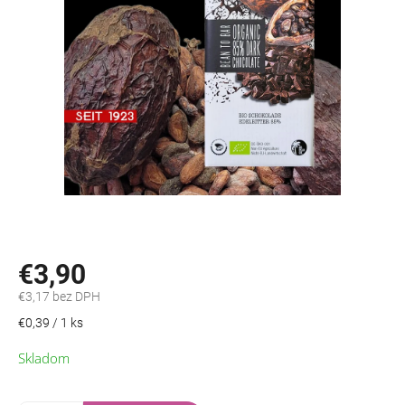
€3,90
€3,17 bez DPH
Jednotková
€0,39 / 1 ks
cena:
Skladom