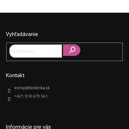
Z
á
p
Vyhľadávanie
ä
t
i
e
Hľadať
Kontakt
eshop
@
biolienka.sk
+421 918 679 561
Informácie pre vás