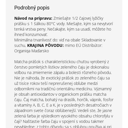
Podrobný popis
Návod na prípravu:
Zmiešajte 1/2 čajovej lyžičky
prášku s 1 šálkou 80°C vody. Miešajte, kým sa nevytvorí
tenká vrstva peny. Nečakajte, kým sa usadí, môžete ho
ihneď konzumovať.
Minimálna trvanlivosť do: viď na obale Skladovanie v
suchu,
KRAJINA PÔVODU:
mimo EÚ Distribútor:
Organiqa Maďarsko
Matcha prášok s charakteristickou chuťou vyrobený z
čerstvo pomletých lístkov zeleného čaju je dokonalou
voľbou na zmiernenie zápalu a bolesti rôzneho pôvodu.
Nie je náhoda, že exotický prášok zo zeleného čaju sa
už tisíce rokov teší neprerušenej obľube medzi
odborníkmi na tradičnú orientálnu medicínu. Významný
je obsah antioxidantov v organickom prášku matcha
čaju. Čaj matcha, bohatý na draslík, horčík, vápnik, fosfor
a vitamíny A, B, C, E a K, je v posledných desaťročiach v
západnom svete čoraz obľúbenejší. Vedeli ste, že jasne
zelená farba je výsledkom vysokého obsahu chlorofylu v
čaji? Našťastie farba čaju v spojení s vodou takmer
nevybledne; z tohto dôvodu sa s obľubou používa aj pri