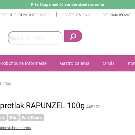
Pri nákupe nad 50 eur doručenie zdarma
EĽKOOBCHODNÉ INFORMÁCIE
GASTRO BALENIA
AKO NAKUPOVAŤ
Hľadať
koobchodné informácie
Gastro balenia
O nás
Kon
EL 100g
 pretlak RAPUNZEL 100g
445100
an
Bio
Fair Trade
bnosti hodnotenia