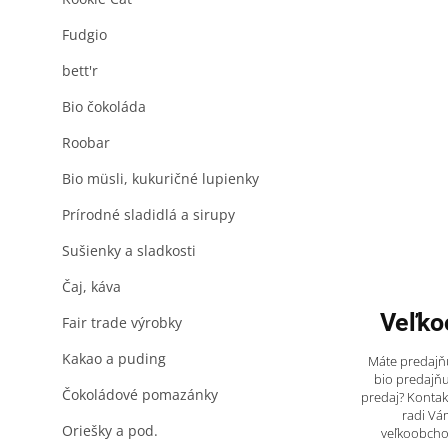
Fudgio
bett'r
Bio čokoláda
Roobar
Bio müsli, kukuričné lupienky
Prírodné sladidlá a sirupy
Sušienky a sladkosti
Čaj, káva
Veľko
Fair trade výrobky
Kakao a puding
Máte predajňu
bio predajňu
Čokoládové pomazánky
predaj? Kontak
radi Vá
Oriešky a pod.
veľkoobch