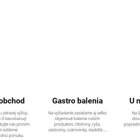
obchod
Gastro balenia
U 
 zdravej výživy,
Na vyžiadanie zasielame aj veľko
Na 
 či bezobalový
objemové balenie našich
dov
tujte nás prosím,
produktov. Obilniny, ryža,
popredný
m zašleme
cestoviny, cukrovinky, sladidlá ...
odnú ponuku.