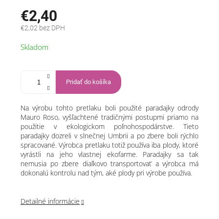
€2,40
€2,02 bez DPH
Jednotková
Skladom
cena:
Pridať do košíka
Na výrobu tohto pretlaku boli použité paradajky odrody
Mauro Roso, vyšľachtené tradičnými postupmi priamo na
použitie v ekologickom poľnohospodárstve. Tieto
paradajky dozreli v slnečnej Umbrii a po zbere boli rýchlo
spracované. Výrobca pretlaku totiž používa iba plody, ktoré
vyrástli na jeho vlastnej ekofarme. Paradajky sa tak
nemusia po zbere diaľkovo transportovať a výrobca má
dokonalú kontrolu nad tým, aké plody pri výrobe používa.
Detailné informácie