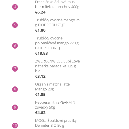
Freee čokoládkové musli
bez mlieka a orechov 400g
€6,24
Trubičky ovocné mango 25
g BIOPRODUKT JT
€1,80
Trubičky ovocné
polomáčané mango 220 g
BIOPRODUKT JT
€18,83
ZWERGENWIESE Lupi Love
nátierka paradajka 135 g
bio
€3,12
Organis matcha latte
Mango 20g
€1,85
Peppersmith SPEARMINT
žuvačky 50g
€4,62
MOGLI Špaldové praclíky
Demeter BIO 50 g