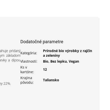
Dodatočné parametre
ahuje pridaný
Prírodné bio výrobky z rajčín
Kategória
:
lnym základom
a zeleniny
evky a dipov,
Vlastnosti
:
Bio, Bez lepku, Vegan
Ks v
12
kartóne
:
Krajina
Taliansko
pôvodu
:
ny 22%.