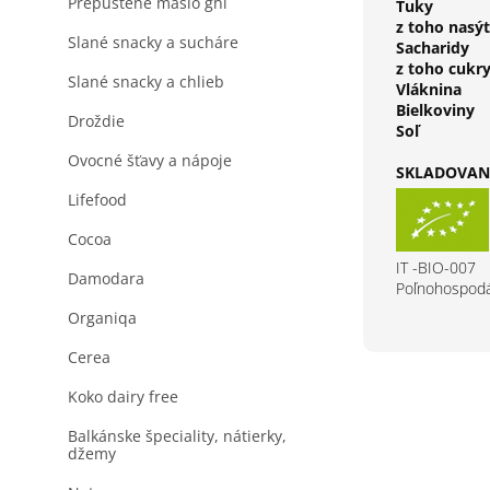
Prepustené maslo ghi
Tuky
z toho nasý
Slané snacky a sucháre
Sacharidy
z toho cukr
Slané snacky a chlieb
Vláknina
Bielkoviny
Droždie
Soľ
Ovocné šťavy a nápoje
SKLADOVANI
Lifefood
Cocoa
IT -BIO-007
Damodara
Poľnohospodá
Organiqa
Cerea
Koko dairy free
Balkánske špeciality, nátierky,
džemy