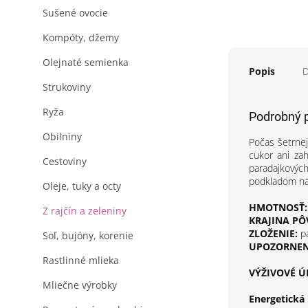
Sušené ovocie
Kompóty, džemy
Olejnaté semienka
Popis
D
Strukoviny
Ryža
Podrobný 
Obilniny
Počas šetrnej
cukor ani zah
Cestoviny
paradajkovýc
podkladom na 
Oleje, tuky a octy
HMOTNOSŤ:
Z rajčín a zeleniny
KRAJINA PÔ
ZLOŽENIE:
pa
Soľ, bujóny, korenie
UPOZORNENI
Rastlinné mlieka
VÝŽIVOVÉ ÚD
Mliečne výrobky
Energetická