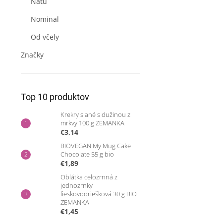
Natu
Nominal
Od včely
Značky
Top 10 produktov
Krekry slané s dužinou z
mrkvy 100 g ZEMANKA
€3,14
BIOVEGAN My Mug Cake
Chocolate 55 g bio
€1,89
Oblátka celozrnná z
jednozrnky
lieskovooriešková 30 g BIO
ZEMANKA
€1,45