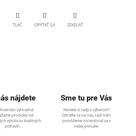
TLAČ
OPÝTAŤ SA
ZDIEĽAŤ
nás nájdete
Sme tu pre Vás
Slovensko výhradné
Neviete si rady s výberom?
ážame produkty od
Obráťte sa na nás, radi Vám
ch výrobcov kvalitných
pomôžeme zorientovať sa v
potravín.
našej ponuke.