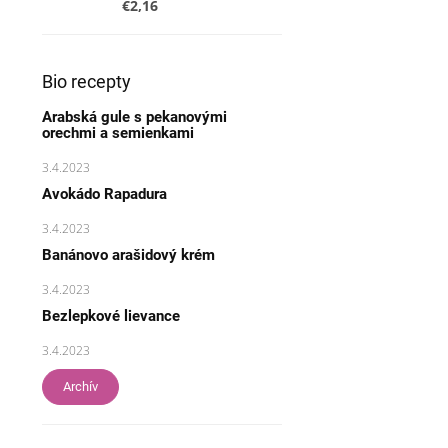
€2,16
Bio recepty
Arabská gule s pekanovými
orechmi a semienkami
3.4.2023
Avokádo Rapadura
3.4.2023
Banánovo arašidový krém
3.4.2023
Bezlepkové lievance
3.4.2023
Archív