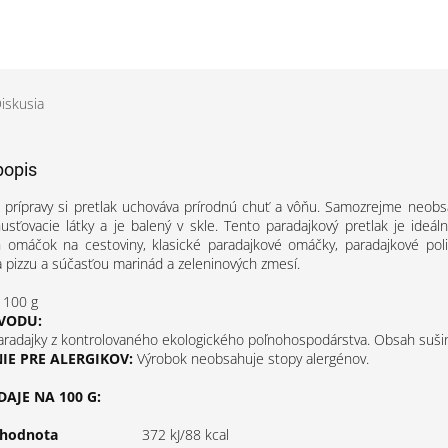
iskusia
popis
 prípravy si pretlak uchováva prírodnú chuť a vôňu. Samozrejme neobs
usťovacie látky a je balený v skle. Tento paradajkový pretlak je ideá
h omáčok na cestoviny, klasické paradajkové omáčky, paradajkové poli
pizzu a súčasťou marinád a zeleninových zmesí.
100 g
VODU:
radajky z kontrolovaného ekologického poľnohospodárstva. Obsah suši
E PRE ALERGIKOV:
Výrobok neobsahuje stopy alergénov.
AJE NA 100 G:
 hodnota
372 kJ/88 kcal