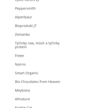
produktu
a
je
n
Peppersmith
0,0
z
e
5
Alpenbaur
l
hviezdičiek.
Bioprodukt JT
Zemanka
Tyčinky raw, müsli a tyčinky
proteín
Freee
Nairns
Smart Organic
Bio Chocolates from Heaven
Meybona
Allnature
Kookie Cat