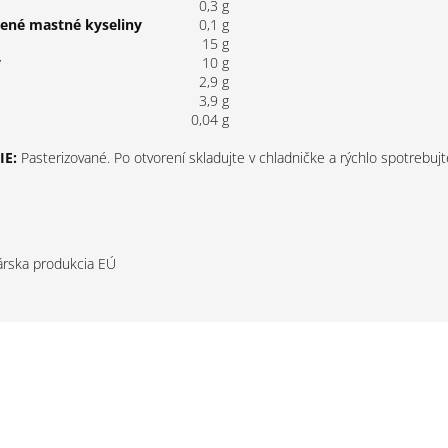
0,3 g
tené mastné kyseliny
0,1 g
15 g
y
10 g
2,9 g
3,9 g
0,04 g
E:
Pasterizované. Po otvorení skladujte v chladničke a rýchlo spotrebujt
rska produkcia EÚ