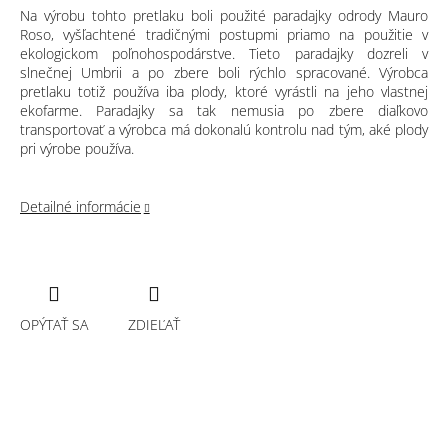
Na výrobu tohto pretlaku boli použité paradajky odrody Mauro
Roso, vyšľachtené tradičnými postupmi priamo na použitie v
ekologickom poľnohospodárstve. Tieto paradajky dozreli v
slnečnej Umbrii a po zbere boli rýchlo spracované. Výrobca
pretlaku totiž používa iba plody, ktoré vyrástli na jeho vlastnej
ekofarme. Paradajky sa tak nemusia po zbere diaľkovo
transportovať a výrobca má dokonalú kontrolu nad tým, aké plody
pri výrobe používa.
Detailné informácie
OPÝTAŤ SA
ZDIEĽAŤ