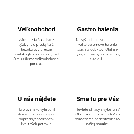
Veľkoobchod
Gastro balenia
Máte predajňu zdravej
Na vyžiadanie zasielame aj
výživy, bio predajňu či
veľko objemové balenie
bezobalový predaj?
našich produktov. Obilniny,
Kontaktujte nás prosím, radi
ryža, cestoviny, cukrovinky,
Vám zašleme veľkoobchodnú
sladidlá ...
ponuku.
U nás nájdete
Sme tu pre Vás
Na Slovensko výhradné
Neviete si rady s výberom?
dovážame produkty od
Obráťte sa na nás, radi Vám
popredných výrobcov
pomôžeme zorientovať sa v
kvalitných potravín.
našej ponuke.