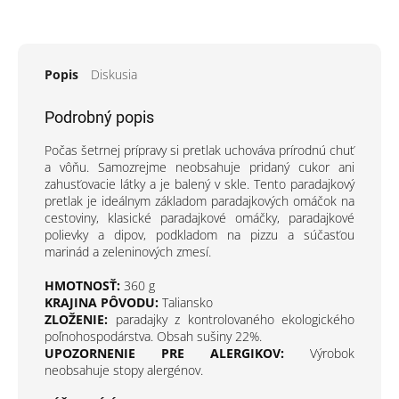
Popis
Diskusia
Podrobný popis
Počas šetrnej prípravy si pretlak uchováva prírodnú chuť
a vôňu. Samozrejme neobsahuje pridaný cukor ani
zahusťovacie látky a je balený v skle. Tento paradajkový
pretlak je ideálnym základom paradajkových omáčok na
cestoviny, klasické paradajkové omáčky, paradajkové
polievky a dipov, podkladom na pizzu a súčasťou
marinád a zeleninových zmesí.
HMOTNOSŤ:
360 g
KRAJINA PÔVODU:
Taliansko
ZLOŽENIE:
paradajky z kontrolovaného ekologického
poľnohospodárstva. Obsah sušiny 22%.
UPOZORNENIE PRE ALERGIKOV:
Výrobok
neobsahuje stopy alergénov.