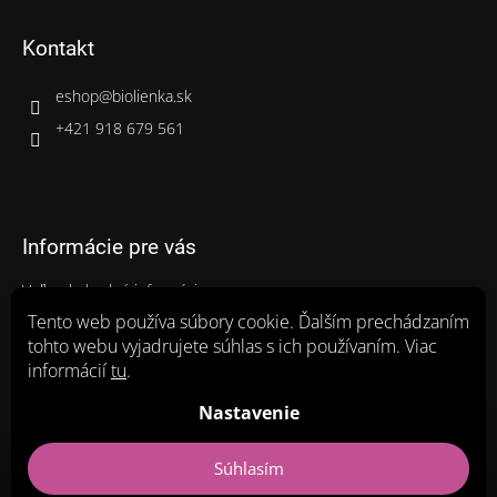
Kontakt
eshop
@
biolienka.sk
+421 918 679 561
Informácie pre vás
Veľkoobchodné informácie
Gastro balenia
Tento web používa súbory cookie. Ďalším prechádzaním
tohto webu vyjadrujete súhlas s ich používaním. Viac
Ako nakupovať
informácií
tu
.
Obchodné podmienky
Zásady ochrany osobných údajov a poučenie o cookies
Nastavenie
Súhlasím