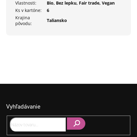
Vlastnosti
:
Bio, Bez lepku, Fair trade, Vegan
Ks v kartóne
:
6
Krajina
Taliansko
pôvodu
:
Z
á
p
Vyhľadávanie
ä
t
i
e
Hľadať