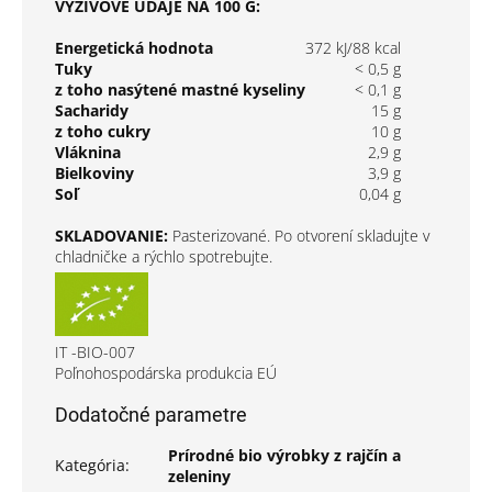
VÝŽIVOVÉ ÚDAJE NA 100 G:
Energetická hodnota
372 kJ/88 kcal
Tuky
< 0,5 g
z toho nasýtené mastné kyseliny
< 0,1 g
Sacharidy
15 g
z toho cukry
10 g
Vláknina
2,9 g
Bielkoviny
3,9 g
Soľ
0,04 g
SKLADOVANIE:
Pasterizované. Po otvorení skladujte v
chladničke a rýchlo spotrebujte.
IT -BIO-007
Poľnohospodárska produkcia EÚ
Dodatočné parametre
Prírodné bio výrobky z rajčín a
Kategória
:
zeleniny