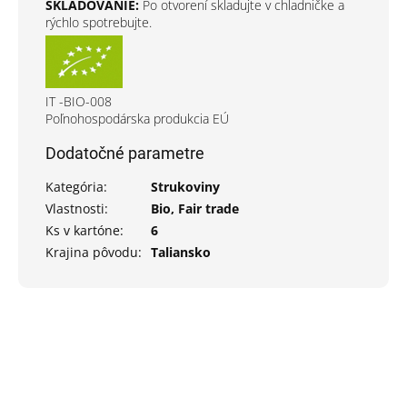
SKLADOVANIE:
Po otvorení skladujte v chladničke a
rýchlo spotrebujte.
IT -BIO-008
Poľnohospodárska produkcia EÚ
Dodatočné parametre
Kategória
:
Strukoviny
Vlastnosti
:
Bio, Fair trade
Ks v kartóne
:
6
Krajina pôvodu
:
Taliansko