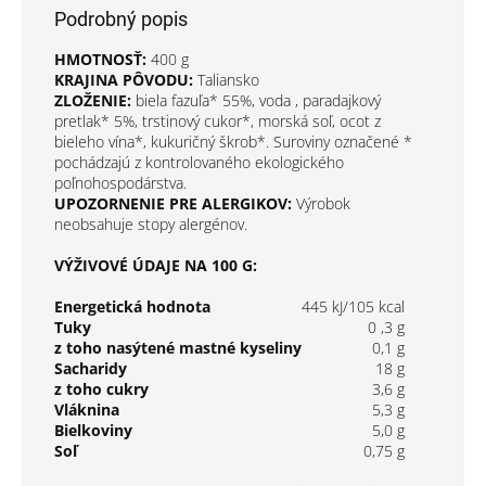
Podrobný popis
HMOTNOSŤ:
400 g
KRAJINA PÔVODU:
Taliansko
ZLOŽENIE:
biela fazuľa* 55%, voda , paradajkový
pretlak* 5%, trstinový cukor*, morská soľ, ocot z
bieleho vína*, kukuričný škrob*. Suroviny označené *
pochádzajú z kontrolovaného ekologického
poľnohospodárstva.
UPOZORNENIE PRE ALERGIKOV:
Výrobok
neobsahuje stopy alergénov.
VÝŽIVOVÉ ÚDAJE NA 100 G:
Energetická hodnota
445 kJ/105 kcal
Tuky
0 ,3 g
z toho nasýtené mastné kyseliny
0,1 g
Sacharidy
18 g
z toho cukry
3,6 g
Vláknina
5,3 g
Bielkoviny
5,0 g
Soľ
0,75 g