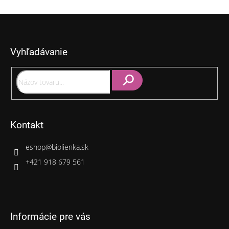
Z
á
p
Vyhľadávanie
ä
t
i
e
Hľadať
Kontakt
eshop
@
biolienka.sk
+421 918 679 561
Informácie pre vás