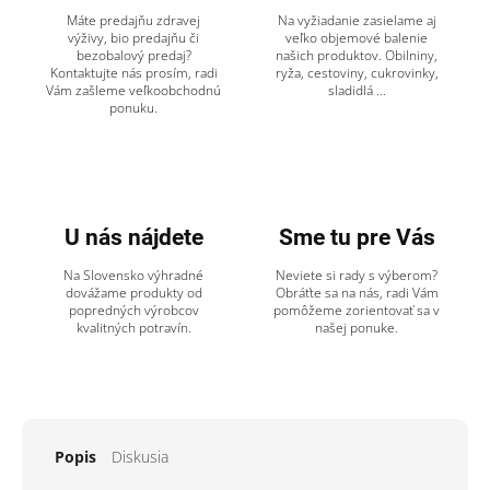
Máte predajňu zdravej
Na vyžiadanie zasielame aj
výživy, bio predajňu či
veľko objemové balenie
bezobalový predaj?
našich produktov. Obilniny,
Kontaktujte nás prosím, radi
ryža, cestoviny, cukrovinky,
Vám zašleme veľkoobchodnú
sladidlá ...
ponuku.
U nás nájdete
Sme tu pre Vás
Na Slovensko výhradné
Neviete si rady s výberom?
dovážame produkty od
Obráťte sa na nás, radi Vám
popredných výrobcov
pomôžeme zorientovať sa v
kvalitných potravín.
našej ponuke.
Popis
Diskusia