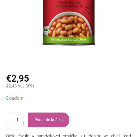
€2,95
€2,48 bez DPH
Jednotková
Skladom
cena:
Pridať do košíka
Biele fazule v paradajkovej omáčke sú ideálne vo chvíli, keď