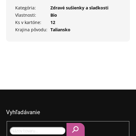
Kategória
:
Zdravé sušienky a sladkosti
Vlastnosti
:
Bio
Ks v kartóne
:
12
Krajina pôvodu
:
Taliansko
Z
á
p
Vyhľadávanie
ä
t
i
e
Hľadať