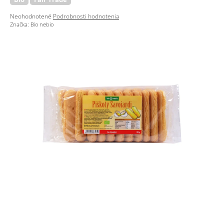
Priemerné
Neohodnotené
Podrobnosti hodnotenia
hodnotenie
Značka:
Bio nebio
produktu
je
0,0
z
5
hviezdičiek.