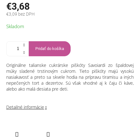
€3,68
€3,09 bez DPH
Jednotková
Skladom
cena:
Pridať do košíka
Originálne talianske cukrárske piškóty Savoiardi zo špaldovej
múky sladené trstinovým cukrom. Tieto piškóty majú vysokú
nasiakavosť a preto sa skvele hodia na prípravu tiramisu a iných
nepečených tort a dezertov. Sú však vhodné aj k čaju či káve,
alebo ako malá desiata pre deti.
Detailné informácie