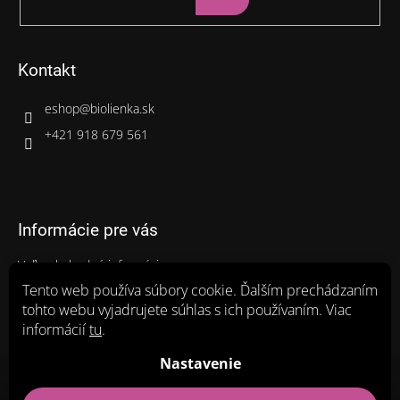
Kontakt
eshop
@
biolienka.sk
+421 918 679 561
Informácie pre vás
Veľkoobchodné informácie
Gastro balenia
Tento web používa súbory cookie. Ďalším prechádzaním
tohto webu vyjadrujete súhlas s ich používaním. Viac
Ako nakupovať
informácií
tu
.
Obchodné podmienky
Zásady ochrany osobných údajov a poučenie o cookies
Nastavenie