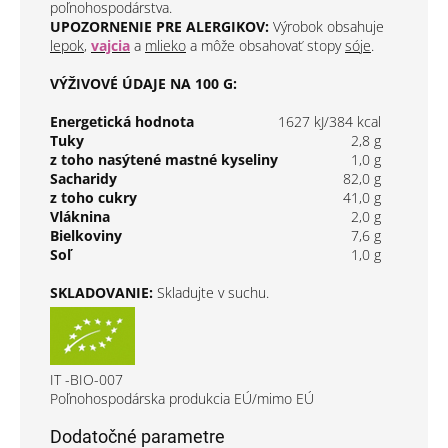
poľnohospodárstva.
UPOZORNENIE PRE ALERGIKOV:
Výrobok obsahuje
lepok
,
vajcia
a
mlieko
a môže obsahovať stopy
sóje
.
VÝŽIVOVÉ ÚDAJE NA 100 G:
Energetická hodnota
1627 kJ/384 kcal
Tuky
2,8 g
z toho nasýtené mastné kyseliny
1,0 g
Sacharidy
82,0 g
z toho cukry
41,0 g
Vláknina
2,0 g
Bielkoviny
7,6 g
Soľ
1,0 g
SKLADOVANIE:
Skladujte v suchu.
IT -BIO-007
Poľnohospodárska produkcia EÚ/mimo EÚ
Dodatočné parametre