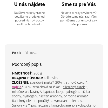
U nás nájdete
Sme tu pre Vás
Na Slovensko výhradné
Neviete si rady s výberom?
dovážame produkty od
Obráťte sa na nás, radi Vám
popredných výrobcov
pomôžeme zorientovať sa v
kvalitných potravín.
našej ponuke.
Popis
Diskusia
Podrobný popis
HMOTNOSŤ:
200 g
KRAJINA PÔVODU:
Taliansko
ZLOŽENIE:
špaldová múka
* 30%, trstinový cukor*,
vajcia
* 26%, zemiaková múčka*,
pšeničný škrob
*,
mliečne bielkoviny
*, kypriace látky: hydrogénuhličitan
sodný, hydrogénuhličitan amónny, prírodná aróma*.
Rastlinný olej bol použitý na vymazanie plechov.
Suroviny s * pochádzajú z kontrolovaného ekologického