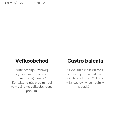
OPÝTAŤ SA
ZDIEĽAŤ
Veľkoobchod
Gastro balenia
Máte predajňu zdravej
Na vyžiadanie zasielame aj
výživy, bio predajňu či
veľko objemové balenie
bezobalový predaj?
našich produktov. Obilniny,
Kontaktujte nás prosím, radi
ryža, cestoviny, cukrovinky,
Vám zašleme veľkoobchodnú
sladidlá ...
ponuku.