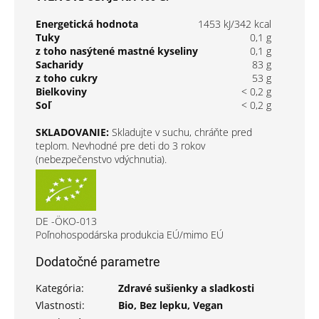
Energetická hodnota
1453 kJ/342 kcal
Tuky
0,1 g
z toho nasýtené mastné kyseliny
0,1 g
Sacharidy
83 g
z toho cukry
53 g
Bielkoviny
< 0,2 g
Soľ
< 0,2 g
SKLADOVANIE:
Skladujte v suchu, chráňte pred
teplom. Nevhodné pre deti do 3 rokov
(nebezpečenstvo vdýchnutia).
DE -ÖKO-013
Poľnohospodárska produkcia EÚ/mimo EÚ
Dodatočné parametre
Kategória
:
Zdravé sušienky a sladkosti
Vlastnosti
:
Bio, Bez lepku, Vegan