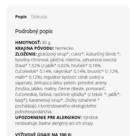
Popis
Diskusia
Podrobný popis
HMOTNOSŤ:
80 g
KRAJINA PÔVODU:
Nemecko
ZLOŽENIE:
glukózový sirup*, cukor*, kukuričný škrob *,
kyseliny citrónová, jablčná, mliečna, zahustená ovocná
šťava* 1,52% (z jabĺk* 0,82%, hrušiek* 0,18%,
čučoriedok* 0,14%, rakytníka* 0,14%, brusníc* 0 ,12%,
malín* 0,12%), regulátor kyslosti: citrát sodný a
vápenatý, želírujúca látka: pektín, prírodné arómy
(hruška, jablko, maliny, čierne ríbezle, pomaranč,
čučoriedka), farbivá: rastlinné výťažky* (z tekvíc *, jabĺk*,
bazy*), karamelový sirup*. Zložky označené *
pochádzajú z kontrolovaného ekologického
poľnohospodárstva.
UPOZORNENIE PRE ALERGIKOV:
Výrobok
neobsahuje žiadne alergény ani ich stopy.
VÝŽIVOVÉ ÚDAJE NA 100 G: