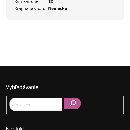
Ks v kartóne
:
12
Krajina pôvodu
:
Nemecko
Z
á
p
Vyhľadávanie
ä
t
i
e
Hľadať
Kontakt