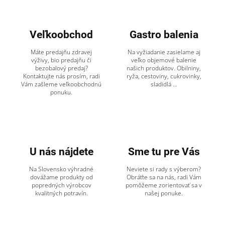
Veľkoobchod
Gastro balenia
Máte predajňu zdravej
Na vyžiadanie zasielame aj
výživy, bio predajňu či
veľko objemové balenie
bezobalový predaj?
našich produktov. Obilniny,
Kontaktujte nás prosím, radi
ryža, cestoviny, cukrovinky,
Vám zašleme veľkoobchodnú
sladidlá ...
ponuku.
U nás nájdete
Sme tu pre Vás
Na Slovensko výhradné
Neviete si rady s výberom?
dovážame produkty od
Obráťte sa na nás, radi Vám
popredných výrobcov
pomôžeme zorientovať sa v
kvalitných potravín.
našej ponuke.