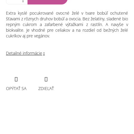
Extra kyslé pocukrované ovocné želé v tvare bobúľ ochutené
šťavami z rôznych druhov bobúľ a ovocia. Bez želatíny, sladené bio
repným cukrom a zafarbené výťažkami z rastlín. A navyše v
biokvalite. Je vhodné pre celiakov a na rozdiel od bežných želé
cukríkov aj pre vegánov.
Detailné informácie
OPÝTAŤ SA
ZDIEĽAŤ