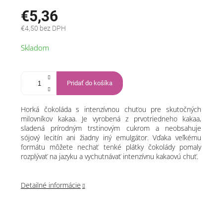
€5,36
€4,50 bez DPH
Jednotková
Skladom
cena:
Pridať do košíka
Horká čokoláda s intenzívnou chuťou pre skutočných
milovníkov kakaa. Je vyrobená z prvotriedneho kakaa,
sladená prírodným trstinovým cukrom a neobsahuje
sójový lecitín ani žiadny iný emulgátor. Vďaka veľkému
formátu môžete nechať tenké plátky čokolády pomaly
rozplývať na jazyku a vychutnávať intenzívnu kakaovú chuť.
Detailné informácie