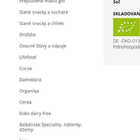
Prepustené maslo ghi
Soľ
Slané snacky a sucháre
SKLADOVANI
Slané snacky a chlieb
Droždie
DE -ÖKO-013
Ovocné šťavy a nápoje
Poľnohospodá
Lifefood
Cocoa
Damodara
Organiqa
Cerea
Koko dairy free
Balkánske špeciality, nátierky,
džemy