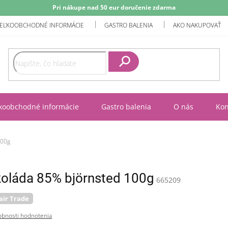
Pri nákupe nad 50 eur doručenie zdarma
EĽKOOBCHODNÉ INFORMÁCIE
GASTRO BALENIA
AKO NAKUPOVAŤ
Hľadať
koobchodné informácie
Gastro balenia
O nás
Kon
100g
oláda 85% björnsted 100g
665209
air Trade
bnosti hodnotenia