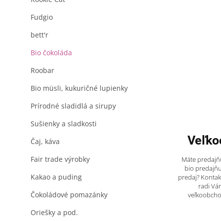
Fudgio
bett'r
Bio čokoláda
Roobar
Bio müsli, kukuričné lupienky
Prírodné sladidlá a sirupy
Sušienky a sladkosti
Veľko
Čaj, káva
Fair trade výrobky
Máte predajňu
bio predajňu
Kakao a puding
predaj? Kontak
radi Vá
Čokoládové pomazánky
veľkoobch
Oriešky a pod.