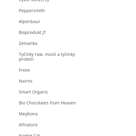
produktu
a
je
n
Peppersmith
0,0
z
e
5
Alpenbaur
l
hviezdičiek.
Bioprodukt JT
Zemanka
Tyčinky raw, müsli a tyčinky
proteín
Freee
Nairns
Smart Organic
Bio Chocolates from Heaven
Meybona
Allnature
Kookie Cat