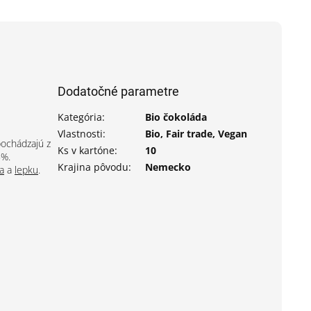
Dodatočné parametre
Kategória
:
Bio čokoláda
Vlastnosti
:
Bio, Fair trade, Vegan
pochádzajú z
Ks v kartóne
:
10
5%.
Krajina pôvodu
:
Nemecko
a
a
lepku
.