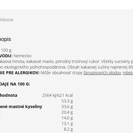
iskusia
popis
100 g
VODU:
Nemecko
akaová hmota, kakaové maslo, prírodný trstinový cukor.
Všetky suroviny 
ho ekologického poľnohospodárstva.
Obsah kakaovej sušiny najmenej 8
E PRE ALERGIKOV:
Môže obsahovať stopy
škrupinových plodov
,
mliek
AJE NA 100 G:
 hodnota
2564 kJ/621 kcal
53,3 g
tené mastné kyseliny
33,6 g
20,4 g
y
14,0 g
13,1 g
8,2 g