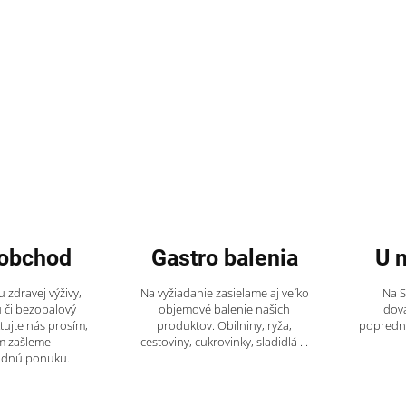
obchod
Gastro balenia
U 
 zdravej výživy,
Na vyžiadanie zasielame aj veľko
Na 
 či bezobalový
objemové balenie našich
dov
tujte nás prosím,
produktov. Obilniny, ryža,
popredný
m zašleme
cestoviny, cukrovinky, sladidlá ...
odnú ponuku.