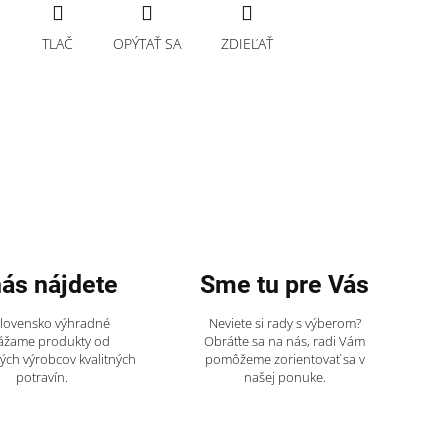
TLAČ
OPÝTAŤ SA
ZDIEĽAŤ
nás nájdete
Sme tu pre Vás
Slovensko výhradné
Neviete si rady s výberom?
ážame produkty od
Obráťte sa na nás, radi Vám
ch výrobcov kvalitných
pomôžeme zorientovať sa v
potravín.
našej ponuke.