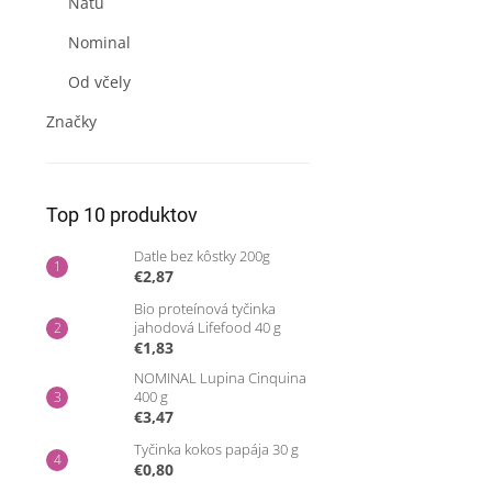
Natu
Nominal
Od včely
Značky
Top 10 produktov
Datle bez kôstky 200g
€2,87
Bio proteínová tyčinka
jahodová Lifefood 40 g
€1,83
NOMINAL Lupina Cinquina
400 g
€3,47
Tyčinka kokos papája 30 g
€0,80