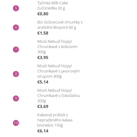
Tyčinka Milk Cake
čučoriedka 30 g
€0,80
Bio šošovicové chrumky s
arašidmi Biopont 60 g
€1,58
Müsli Nebuď hlúpy!
Chrumkavé s kokosom
300g
€3,95
Müsli Nebuď hlúpy!
Chrumkavé s javorovým
sirupom 300g
€5,14
Müsli Nebuď hlúpy!
Chrumkavé s čokoládou
300g
€3,69
Kakaový prášok z
nepraženého kakaa
bionebio 150g
€6,14