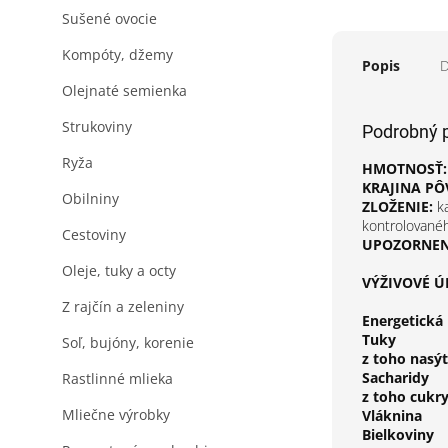
Sušené ovocie
Kompóty, džemy
Popis
D
Olejnaté semienka
Strukoviny
Podrobný 
Ryža
HMOTNOSŤ:
KRAJINA PÔ
Obilniny
ZLOŽENIE:
k
kontrolované
Cestoviny
UPOZORNENI
Oleje, tuky a octy
VÝŽIVOVÉ ÚD
Z rajčín a zeleniny
Energetická
Tuky
Soľ, bujóny, korenie
z toho nasý
Sacharidy
Rastlinné mlieka
z toho cukr
Mliečne výrobky
Vláknina
Bielkoviny