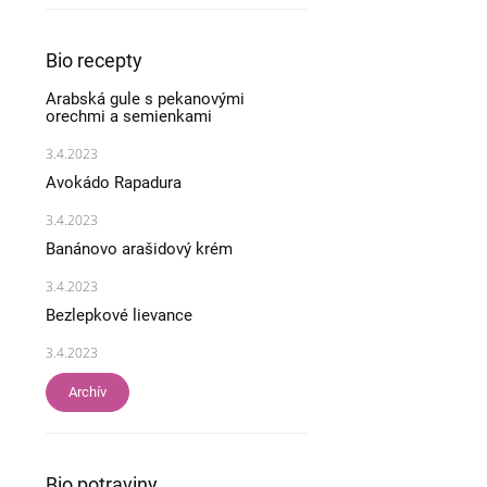
Bio recepty
Arabská gule s pekanovými
orechmi a semienkami
3.4.2023
Avokádo Rapadura
3.4.2023
Banánovo arašidový krém
3.4.2023
Bezlepkové lievance
3.4.2023
Archív
Bio potraviny