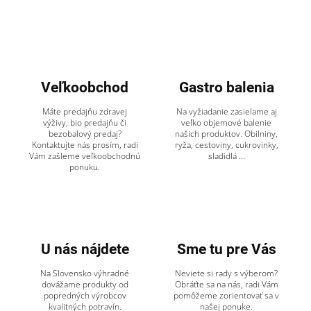
Veľkoobchod
Gastro balenia
Máte predajňu zdravej
Na vyžiadanie zasielame aj
výživy, bio predajňu či
veľko objemové balenie
bezobalový predaj?
našich produktov. Obilniny,
Kontaktujte nás prosím, radi
ryža, cestoviny, cukrovinky,
Vám zašleme veľkoobchodnú
sladidlá ...
ponuku.
U nás nájdete
Sme tu pre Vás
Na Slovensko výhradné
Neviete si rady s výberom?
dovážame produkty od
Obráťte sa na nás, radi Vám
popredných výrobcov
pomôžeme zorientovať sa v
kvalitných potravín.
našej ponuke.