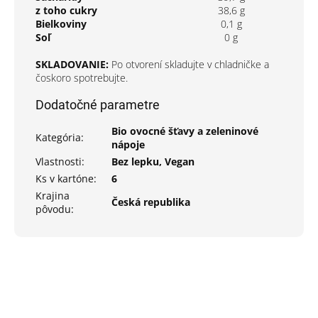
z toho cukry
38,6 g
Bielkoviny
0,1 g
Soľ
0 g
SKLADOVANIE:
Po otvorení skladujte v chladničke a
čoskoro spotrebujte.
Dodatočné parametre
Bio ovocné šťavy a zeleninové
Kategória
:
nápoje
Vlastnosti
:
Bez lepku, Vegan
Ks v kartóne
:
6
Krajina
Česká republika
pôvodu
: