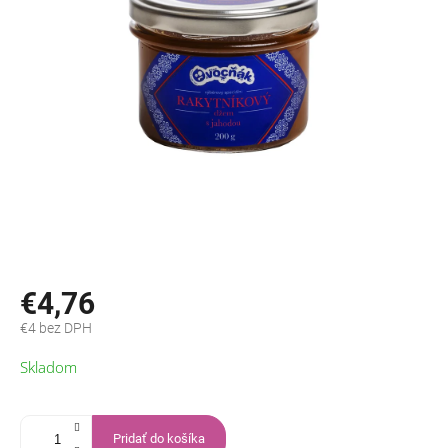
€4,76
€4 bez DPH
Jednotková
Skladom
cena:
Pridať do košíka