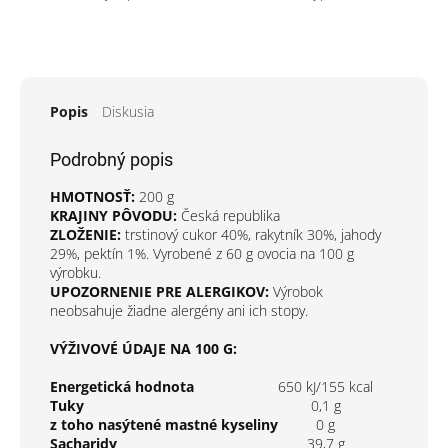
Popis
Diskusia
Podrobný popis
HMOTNOSŤ:
200 g
KRAJINY PÔVODU:
Česká republika
ZLOŽENIE:
trstinový cukor 40%, rakytník 30%, jahody
29%, pektín 1%. Vyrobené z 60 g ovocia na 100 g
výrobku.
UPOZORNENIE PRE ALERGIKOV:
Výrobok
neobsahuje žiadne alergény ani ich stopy.
VÝŽIVOVÉ ÚDAJE NA 100 G:
Energetická hodnota
650 kJ/155 kcal
Tuky
0,1 g
z toho nasýtené mastné kyseliny
0 g
Sacharidy
39,7 g