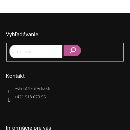
Z
á
p
Vyhľadávanie
ä
t
i
e
Hľadať
Kontakt
eshop
@
biolienka.sk
+421 918 679 561
Informácie pre vás