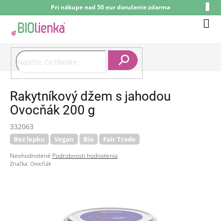
Prejsť
Pri nákupe nad 50 eur doručenie zdarma
na
obsah
Nák
koší
Hľadať
Rakytníkový džem s jahodou
Ovocňák 200 g
332063
Bez lepku
Vegan
Bio
Fair Trade
Priemerné
Neohodnotené
Podrobnosti hodnotenia
hodnotenie
Značka:
Ovocňák
produktu
je
0,0
z
5
hviezdičiek.