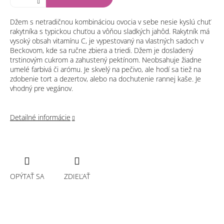
Džem s netradičnou kombináciou ovocia v sebe nesie kyslú chuť
rakytníka s typickou chuťou a vôňou sladkých jahôd. Rakytník má
vysoký obsah vitamínu C, je vypestovaný na vlastných sadoch v
Beckovom, kde sa ručne zbiera a triedi. Džem je dosladený
trstinovým cukrom a zahustený pektínom. Neobsahuje žiadne
umelé farbivá či arómu. Je skvelý na pečivo, ale hodí sa tiež na
zdobenie tort a dezertov, alebo na dochutenie rannej kaše. Je
vhodný pre vegánov.
Detailné informácie
OPÝTAŤ SA
ZDIEĽAŤ