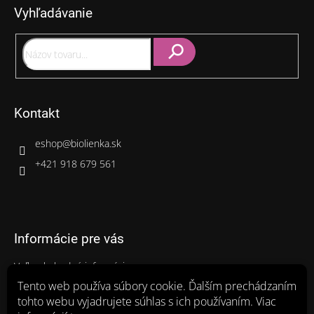
Vyhľadávanie
ä
t
i
e
Hľadať
Kontakt
eshop
@
biolienka.sk
+421 918 679 561
Informácie pre vás
Veľkoobchodné informácie
Gastro balenia
Tento web používa súbory cookie. Ďalším prechádzaním
tohto webu vyjadrujete súhlas s ich používaním. Viac
Ako nakupovať