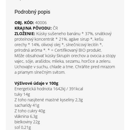
Podrobný popis
OBJ. KÓD:
40006
KRAJINA PÔVODU:
ČR
ZLOŽENIE:
Kúsky sušeneho banánu * 37%, srvátkový
proteínový koncentrát * 21%, agáve sirup *, kešu
orechy * 14%, olivový olej *, slnečnicový lecitín *,
prírodná aróma *. * = Certifikovaný BIO produkt.
Môže obsahovať kúsky škrupín orechov a ovocia a stopy
vajec, sóje, arašidov, mlieka, sezamu, horčice a zeleru.
Uchovajte v suchu, chlade a tme. Chráňte pred mrazom
a priamym slnečným svitom.
Výživové údaje v 100g
Energetická hodnota 1642kJ / 391kcal
tuky 14g
Z toho nasýtené mastné kyseliny 2,3g
sacharidy 41g
Z toho cukry 40g
vláknina 6,3g
bielkoviny 22g
soľ 0,21g