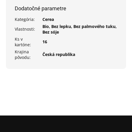
Dodatočné parametre
Kategória
:
Cerea
Bio, Bez lepku, Bez palmového tuku,
Vlastnosti
:
Bez sóje
Ks v
16
kartóne
:
Krajina
Česká republika
pôvodu
:
Z
á
p