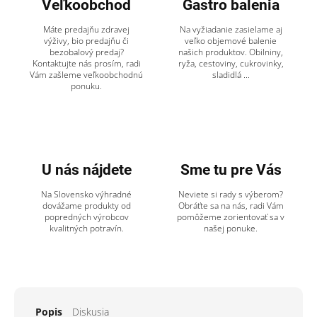
Veľkoobchod
Gastro balenia
Máte predajňu zdravej
Na vyžiadanie zasielame aj
výživy, bio predajňu či
veľko objemové balenie
bezobalový predaj?
našich produktov. Obilniny,
Kontaktujte nás prosím, radi
ryža, cestoviny, cukrovinky,
Vám zašleme veľkoobchodnú
sladidlá ...
ponuku.
U nás nájdete
Sme tu pre Vás
Na Slovensko výhradné
Neviete si rady s výberom?
dovážame produkty od
Obráťte sa na nás, radi Vám
popredných výrobcov
pomôžeme zorientovať sa v
kvalitných potravín.
našej ponuke.
Popis
Diskusia