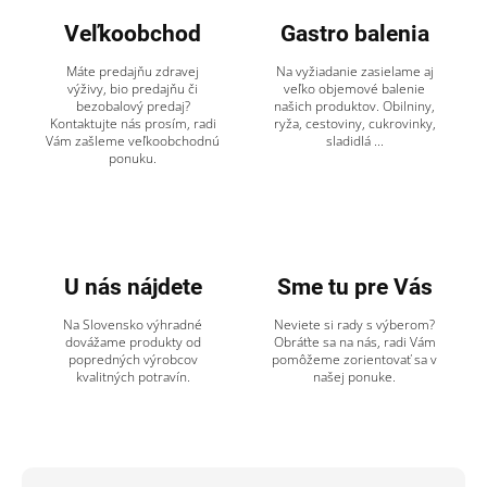
Veľkoobchod
Gastro balenia
Máte predajňu zdravej
Na vyžiadanie zasielame aj
výživy, bio predajňu či
veľko objemové balenie
bezobalový predaj?
našich produktov. Obilniny,
Kontaktujte nás prosím, radi
ryža, cestoviny, cukrovinky,
Vám zašleme veľkoobchodnú
sladidlá ...
ponuku.
U nás nájdete
Sme tu pre Vás
Na Slovensko výhradné
Neviete si rady s výberom?
dovážame produkty od
Obráťte sa na nás, radi Vám
popredných výrobcov
pomôžeme zorientovať sa v
kvalitných potravín.
našej ponuke.