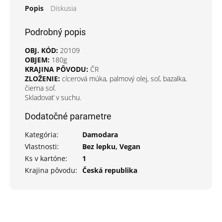
Popis
Diskusia
Podrobný popis
OBJ. KÓD:
20109
OBJEM:
180g
KRAJINA PÔVODU:
ČR
ZLOŽENIE:
cícerová múka, palmový olej, soľ, bazalka,
čierna soľ.
Skladovať v suchu.
Dodatočné parametre
Kategória
:
Damodara
Vlastnosti
:
Bez lepku, Vegan
Ks v kartóne
:
1
Krajina pôvodu
:
Česká republika