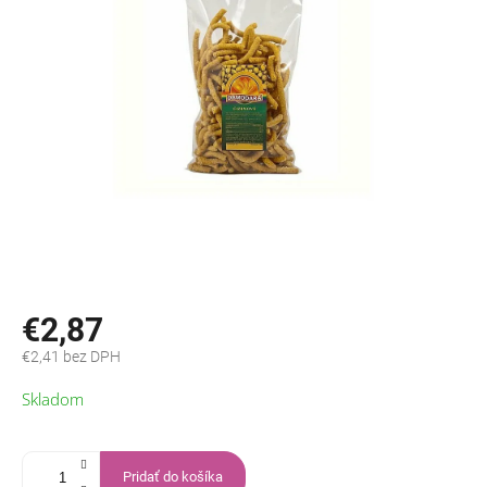
€2,87
€2,41 bez DPH
Jednotková
Skladom
cena:
Pridať do košíka