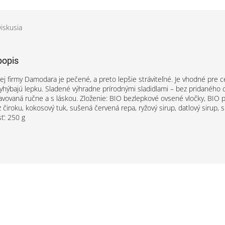
iskusia
popis
ej firmy Damodara je pečené, a preto lepšie stráviteľné. Je vhodné pre ce
a vyhýbajú lepku. Sladené výhradne prírodnými sladidlami – bez pridaného 
ravovaná ručne a s láskou. Zloženie: BIO bezlepkové ovsené vločky, BIO
 čiroku, kokosový tuk, sušená červená repa, ryžový sirup, datlový sirup, 
ť: 250 g