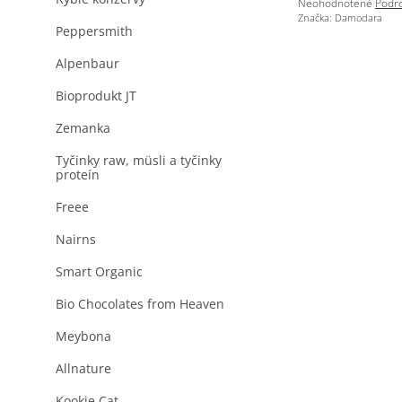
Priemerné
Neohodnotené
Podro
a
hodnotenie
Značka:
Damodara
n
Peppersmith
produktu
je
e
0,0
Alpenbaur
l
z
5
Bioprodukt JT
hviezdičiek.
Zemanka
Tyčinky raw, müsli a tyčinky
proteín
Freee
Nairns
Smart Organic
Bio Chocolates from Heaven
Meybona
Allnature
Kookie Cat