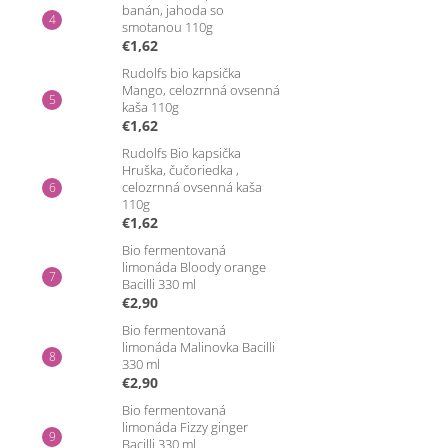
banán, jahoda so
smotanou 110g
€1,62
Rudolfs bio kapsička
Mango, celozrnná ovsenná
kaša 110g
€1,62
Rudolfs Bio kapsička
Hruška, čučoriedka ,
celozrnná ovsenná kaša
110g
€1,62
Bio fermentovaná
limonáda Bloody orange
Bacilli 330 ml
€2,90
Bio fermentovaná
limonáda Malinovka Bacilli
330 ml
€2,90
Bio fermentovaná
limonáda Fizzy ginger
Bacilli 330 ml