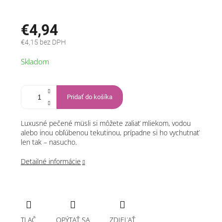
€4,94
€4,15 bez DPH
Jednotková
Skladom
cena:
Pridať do košíka
Luxusné pečené müsli si môžete zaliať mliekom, vodou
alebo inou obľúbenou tekutinou, prípadne si ho vychutnať
len tak – nasucho.
Detailné informácie
TLAČ
OPÝTAŤ SA
ZDIEĽAŤ