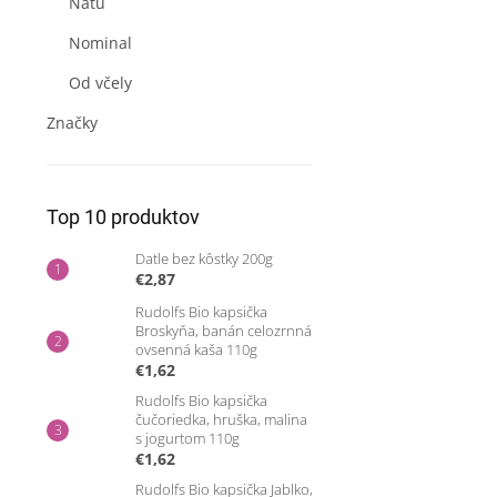
Natu
Nominal
Od včely
Značky
Top 10 produktov
Datle bez kôstky 200g
€2,87
Rudolfs Bio kapsička
Broskyňa, banán celozrnná
ovsenná kaša 110g
€1,62
Rudolfs Bio kapsička
čučoriedka, hruška, malina
s jogurtom 110g
€1,62
Rudolfs Bio kapsička Jablko,