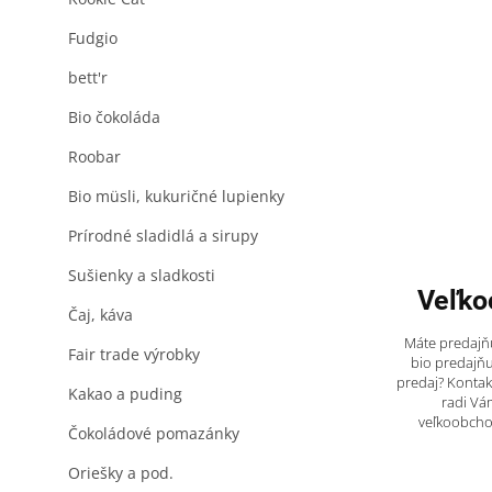
Fudgio
bett'r
Bio čokoláda
Roobar
Bio müsli, kukuričné lupienky
Prírodné sladidlá a sirupy
Sušienky a sladkosti
Veľko
Čaj, káva
Máte predajňu
Fair trade výrobky
bio predajňu
predaj? Kontak
Kakao a puding
radi Vá
veľkoobch
Čokoládové pomazánky
Oriešky a pod.