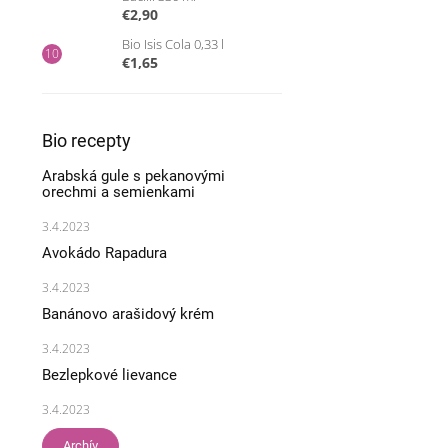
€2,90
Bio Isis Cola 0,33 l
€1,65
Bio recepty
Arabská gule s pekanovými
orechmi a semienkami
3.4.2023
Avokádo Rapadura
3.4.2023
Banánovo arašidový krém
3.4.2023
Bezlepkové lievance
3.4.2023
Archív