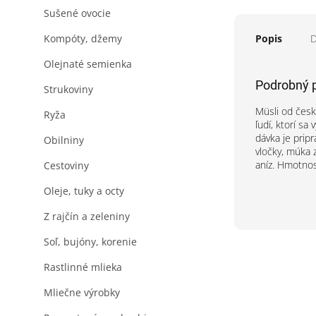
Sušené ovocie
Popis
D
Kompóty, džemy
Olejnaté semienka
Podrobný 
Strukoviny
Müsli od česk
Ryža
ľudí, ktorí s
dávka je prip
Obilniny
vločky, múka z
aníz. Hmotnos
Cestoviny
Oleje, tuky a octy
Z rajčín a zeleniny
Soľ, bujóny, korenie
Rastlinné mlieka
Mliečne výrobky