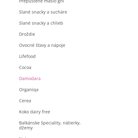
Prepustené maslo ghi
Slané snacky a sucháre
Slané snacky a chlieb
Droždie
Ovocné šťavy a nápoje
Lifefood
Cocoa
Damodara
Organiqa
Cerea
Koko dairy free
Balkánske špeciality, nátierky,
džemy