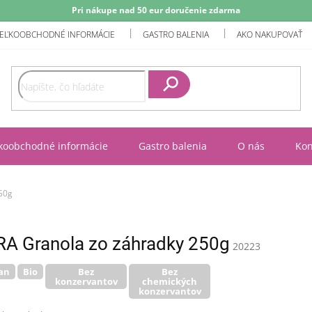
Pri nákupe nad 50 eur doručenie zdarma
EĽKOOBCHODNÉ INFORMÁCIE
GASTRO BALENIA
AKO NAKUPOVAŤ
Hľadať
koobchodné informácie
Gastro balenia
O nás
Kon
50g
 Granola zo záhradky 250g
20223
an
Bio
Bez
Bez
konzervantov
chemických
konzervantov