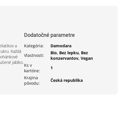
Dodatočné parametre
liatikov a
Kategória
:
Damodara
cukru. Každá
Bio, Bez lepku, Bez
Vlastnosti
:
 pohánkové
konzervantov, Vegan
sušené jablko,
Ks v
1
kartóne
:
Krajina
Česká republika
pôvodu
: