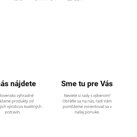
nás nájdete
Sme tu pre Vás
Slovensko výhradné
Neviete si rady s výberom?
ážame produkty od
Obráťte sa na nás, radi Vám
ch výrobcov kvalitných
pomôžeme zorientovať sa v
potravín.
našej ponuke.