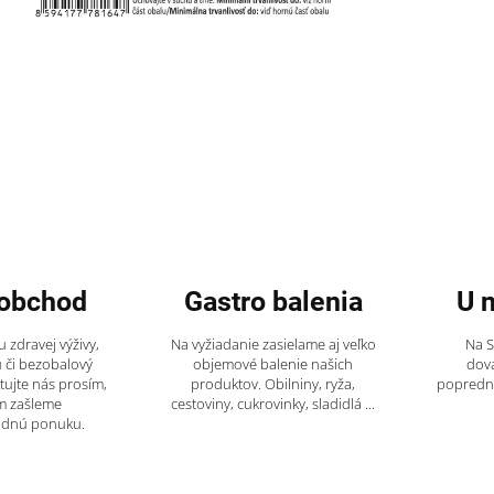
obchod
Gastro balenia
U 
 zdravej výživy,
Na vyžiadanie zasielame aj veľko
Na 
 či bezobalový
objemové balenie našich
dov
tujte nás prosím,
produktov. Obilniny, ryža,
popredný
m zašleme
cestoviny, cukrovinky, sladidlá ...
odnú ponuku.