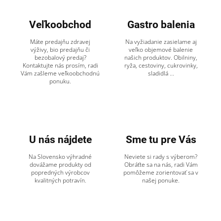
Veľkoobchod
Gastro balenia
Máte predajňu zdravej
Na vyžiadanie zasielame aj
výživy, bio predajňu či
veľko objemové balenie
bezobalový predaj?
našich produktov. Obilniny,
Kontaktujte nás prosím, radi
ryža, cestoviny, cukrovinky,
Vám zašleme veľkoobchodnú
sladidlá ...
ponuku.
U nás nájdete
Sme tu pre Vás
Na Slovensko výhradné
Neviete si rady s výberom?
dovážame produkty od
Obráťte sa na nás, radi Vám
popredných výrobcov
pomôžeme zorientovať sa v
kvalitných potravín.
našej ponuke.