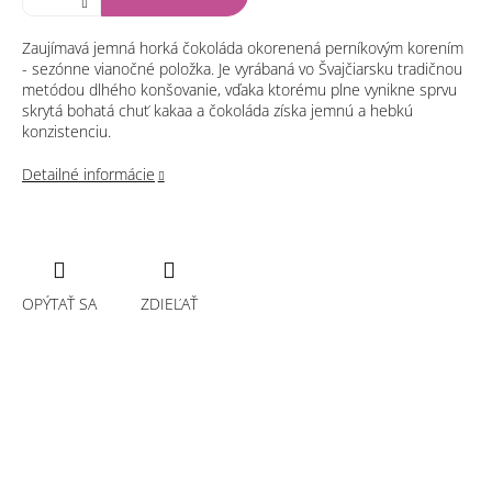
Zaujímavá jemná horká čokoláda okorenená perníkovým korením
- sezónne vianočné položka. Je vyrábaná vo Švajčiarsku tradičnou
metódou dlhého konšovanie, vďaka ktorému plne vynikne sprvu
skrytá bohatá chuť kakaa a čokoláda získa jemnú a hebkú
konzistenciu.
Detailné informácie
OPÝTAŤ SA
ZDIEĽAŤ