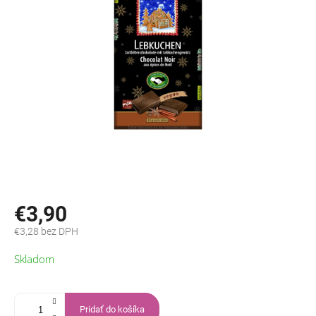
€3,90
€3,28 bez DPH
Jednotková
Skladom
cena:
Pridať do košíka