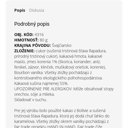
Popis
Diskusia
Podrobný popis
OBJ. KÓD:
4316
HMOTNOSŤ:
80 g
KRAJINA PÔVODU:
Švajčiarsko
ZLOŽENIE:
cukor (sušená trstinová šťava Rapadura,
prírodný trstinový cukor), kakaová hmota, kakaové
maslo, zmes korenia 1% (škorica, koriander, aníz,
fenikel, zázvor, klinček, muškátový oriešok, korenie),
Bourbon vanilka. Všetky zložky pochádzajú z
kontrolovaného ekologického poľnohospodárstva.
Kakaová sušina najmenej 55%.
UPOZORNENIE PRE ALERGIKOV: Môže obsahovať stopy
orechov, sóje a mlieka.
Skladovať v suchu.
Pre jej výrobu bolo použité kakao z Bolívie a sušená
trstinová šťava Rapadura, ktorá jej dodá chuť ľahko do
karamelova. Všetky zložky okrem vanilky pochádzajú z
fair trade projektu HAND IN HAND. Fair trade čiže