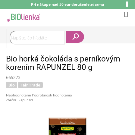
Prejsť
Pri nákupe nad 50 eur doručenie zdarma
na
obsah
Nák
koší
Hľadať
Bio horká čokoláda s perníkovým
korením RAPUNZEL 80 g
665273
Bio
Fair Trade
Priemerné
Neohodnotené
Podrobnosti hodnotenia
hodnotenie
Značka:
Rapunzel
produktu
je
0,0
z
5
hviezdičiek.