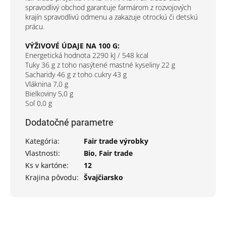
spravodlivý obchod garantuje farmárom z rozvojových
krajín spravodlivú odmenu a zakazuje otrockú či detskú
prácu.
VÝŽIVOVÉ ÚDAJE NA 100 G:
Energetická hodnota 2290 kJ / 548 kcal
Tuky 36 g z toho nasýtené mastné kyseliny 22 g
Sacharidy 46 g z toho cukry 43 g
Vláknina 7,0 g
Bielkoviny 5,0 g
Soľ 0,0 g
Dodatočné parametre
Kategória
:
Fair trade výrobky
Vlastnosti
:
Bio, Fair trade
Ks v kartóne
:
12
Krajina pôvodu
:
Švajčiarsko