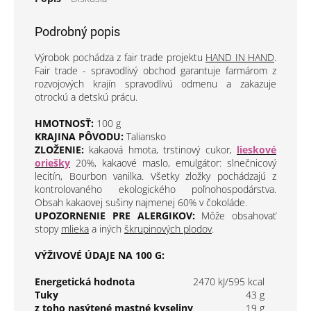
Podrobný popis
Výrobok pochádza z fair trade projektu
HAND IN HAND
.
Fair trade - spravodlivý obchod garantuje farmárom z
rozvojových krajín spravodlivú odmenu a zakazuje
otrockú a detskú prácu.
HMOTNOSŤ:
100 g
KRAJINA PÔVODU:
Taliansko
ZLOŽENIE:
kakaová hmota, trstinový cukor,
lieskové
oriešky
20%, kakaové maslo, emulgátor: slnečnicový
lecitín, Bourbon vanilka. Všetky zložky pochádzajú z
kontrolovaného ekologického poľnohospodárstva.
Obsah kakaovej sušiny najmenej 60% v čokoláde.
UPOZORNENIE PRE ALERGIKOV:
Môže obsahovať
stopy
mlieka
a iných
škrupinových plodov
.
VÝŽIVOVÉ ÚDAJE NA 100 G:
Energetická hodnota
2470 kJ/595 kcal
Tuky
43 g
z toho nasýtené mastné kyseliny
19 g