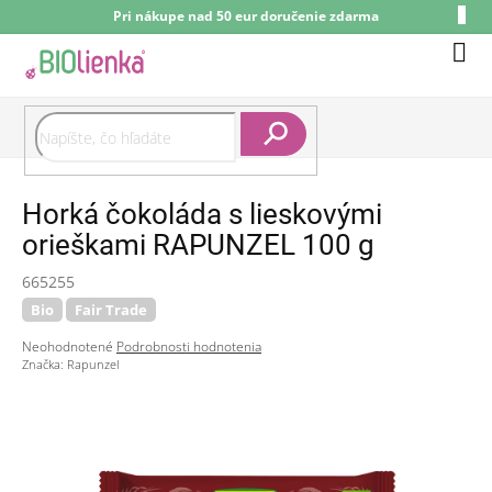
Prejsť
Pri nákupe nad 50 eur doručenie zdarma
na
obsah
Nák
koší
Hľadať
Horká čokoláda s lieskovými
orieškami RAPUNZEL 100 g
665255
Bio
Fair Trade
Priemerné
Neohodnotené
Podrobnosti hodnotenia
hodnotenie
Značka:
Rapunzel
produktu
je
0,0
z
5
hviezdičiek.