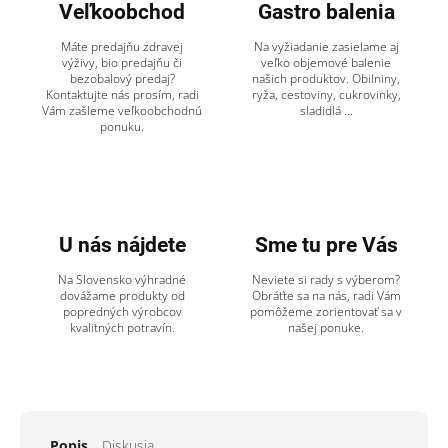
Veľkoobchod
Gastro balenia
Máte predajňu zdravej
Na vyžiadanie zasielame aj
výživy, bio predajňu či
veľko objemové balenie
bezobalový predaj?
našich produktov. Obilniny,
Kontaktujte nás prosím, radi
ryža, cestoviny, cukrovinky,
Vám zašleme veľkoobchodnú
sladidlá ...
ponuku.
U nás nájdete
Sme tu pre Vás
Na Slovensko výhradné
Neviete si rady s výberom?
dovážame produkty od
Obráťte sa na nás, radi Vám
popredných výrobcov
pomôžeme zorientovať sa v
kvalitných potravín.
našej ponuke.
Popis
Diskusia