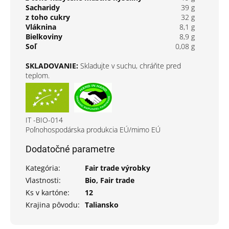
Sacharidy
39 g
z toho cukry
32 g
Vláknina
8,1 g
Bielkoviny
8,9 g
Soľ
0,08 g
SKLADOVANIE:
Skladujte v suchu, chráňte pred
teplom.
IT -BIO-014
Poľnohospodárska produkcia EÚ/mimo EÚ
Dodatočné parametre
Kategória
:
Fair trade výrobky
Vlastnosti
:
Bio, Fair trade
Ks v kartóne
:
12
Krajina pôvodu
:
Taliansko